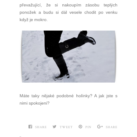
převažující, že si nakoupím zásobu teplých
ponožek a budu si dál vesele chodit po venku
když je mokro.
Máte taky nějaké podobné holínky? A jak jste s
nimi spokojeni?
SHARE
TWEET
PIN
SHARE