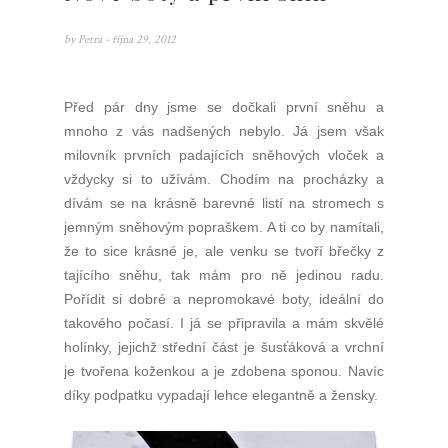
by
Petra
- října 29, 2012
Před pár dny jsme se dočkali první sněhu a
mnoho z vás nadšených nebylo. Já jsem však
milovník prvních padajících sněhových vloček a
vždycky si to užívám. Chodím na procházky a
dívám se na krásně barevné listí na stromech s
jemným sněhovým popraškem. A ti co by namítali,
že to sice krásné je, ale venku se tvoří břečky z
tajícího sněhu, tak mám pro ně jedinou radu.
Pořídit si dobré a nepromokavé boty, ideální do
takového počasí. I já se připravila a mám skvělé
holínky, jejichž střední část je šusťáková a vrchní
je tvořena koženkou a je zdobena sponou. Navíc
díky podpatku vypadají lehce elegantně a žensky.