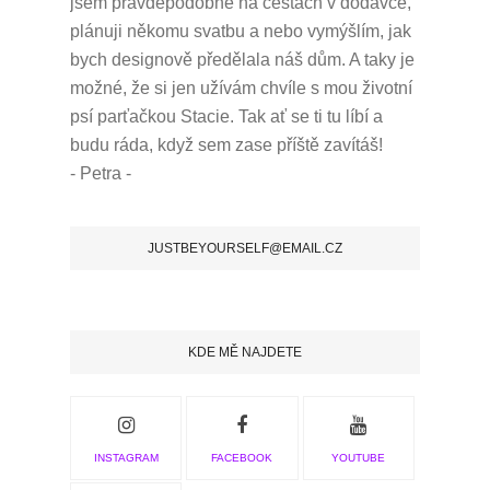
jsem pravděpodobně na cestách v dodávce,
plánuji někomu svatbu a nebo vymýšlím, jak
bych designově předělala náš dům.
A taky je
možné, že si jen užívám chvíle s mou životní
psí parťačkou Stacie.
Tak ať se ti tu líbí a
budu ráda, když sem zase příště zavítáš!
- Petra -
JUSTBEYOURSELF@EMAIL.CZ
KDE MĚ NAJDETE
INSTAGRAM
FACEBOOK
YOUTUBE