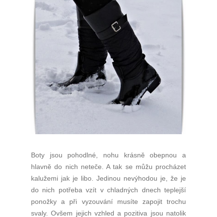
Boty jsou pohodlné, nohu krásně obepnou a
hlavně do nich neteče. A tak se můžu procházet
kalužemi jak je libo. Jedinou nevýhodou je, že je
do nich potřeba vzít v chladných dnech teplejší
ponožky a při vyzouvání musíte zapojit trochu
svaly. Ovšem jejich vzhled a pozitiva jsou natolik