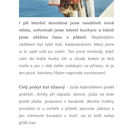
I při letošní dovolené jsme navštívili nová
místa, ochutnali jsme místní kuchyni a trávili
jsme většinu času s přáteli.
Nejsilnějším
zážitkem byl výlet lodí, katamaránem, který jsme
si to opět užili po svém. Ten pocit svobody, když
vám do tváře fouká vítr a všude kolem je širé
moře a jen v dáli vidíte vzdalující se přístav, to je
ten pocit, kterému říkám naprosté osvobození.
Celý pobyt byl úžasný
- jízda kabrioletem podél
pobřeží, drinky při západu slunce, jízda na kole
podél pláže, posezení v kavárně, dlouhé hodiny
povídání si u večeře s přáteli, spousta zábavy a
jen minimum koupání v moři, na to totiž nebyl
příliš čas.