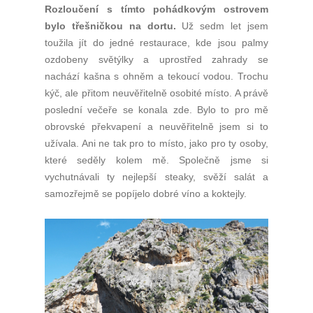
Rozloučení s tímto pohádkovým ostrovem
bylo třešničkou na dortu.
Už sedm let jsem
toužila jít do jedné restaurace, kde jsou palmy
ozdobeny světýlky a uprostřed zahrady se
nachází kašna s ohněm a tekoucí vodou. Trochu
kýč, ale přitom neuvěřitelně osobité místo. A právě
poslední večeře se konala zde. Bylo to pro mě
obrovské překvapení a neuvěřitelně jsem si to
užívala. Ani ne tak pro to místo, jako pro ty osoby,
které seděly kolem mě. Společně jsme si
vychutnávali ty nejlepší steaky, svěží salát a
samozřejmě se popíjelo dobré víno a koktejly.