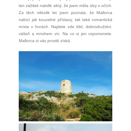
ten zážitek natolik silný, že jsem měla slzy v očích.
Za těch několik let jsem poznala, že Mallorca
nabízí jak kouzelné přístavy, tak také romantická
místa v horách. Najdete zde klid, dobrodružství,
vášeň a mnohem víc. Na co si jen vzpomenete.
Mallorca si vás prostě získá.