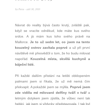
by
Petra
- září 30, 2015
Návrat do reality bývá často krutý, zvláště pak,
když se vracíte odněkud, kde máte kus svého
srdce. A já mám kus toho svého právě na
Mallorce.
Je to už sedm let, co jsem na tento
kouzelný ostrov zavítala poprvé
a už při první
návštěvě mě přesvědčil o tom, že ho budu milovat
napořád.
Kouzelná místa, skvělá kuchyně a
báječní lidé.
Při každé dalším přistání na letišti obklopeném
palmami jsem si říkala, že už mě nemá čím
překvapit. A pokaždé jsem se mýlila.
Poprvé jsem
zde viděla mé milované delfíny tváří v tvář
a
letmým dotykem jsem zjistila, že vůbec není tak
hebký, jak jsem si vždycky představovala. I tak byl