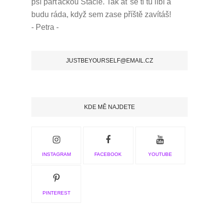
psí parťačkou Stacie.
Tak ať se ti tu líbí a
budu ráda, když sem zase příště zavítáš!
- Petra -
JUSTBEYOURSELF@EMAIL.CZ
KDE MĚ NAJDETE
INSTAGRAM
FACEBOOK
YOUTUBE
PINTEREST