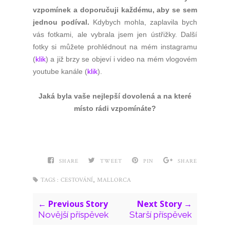
vzpomínek a doporučuji každému, aby se sem
jednou podíval.
Kdybych mohla, zaplavila bych
vás fotkami, ale vybrala jsem jen ústřižky. Další
fotky si můžete prohlédnout na mém instagramu
(
klik
) a již brzy se objeví i video na mém vlogovém
youtube kanále (
klik
).
Jaká byla vaše nejlepší dovolená a na které
místo rádi vzpomínáte?
SHARE
TWEET
PIN
SHARE
,
TAGS :
CESTOVÁNÍ
MALLORCA
← Previous Story
Next Story →
Novější příspěvek
Starší příspěvek