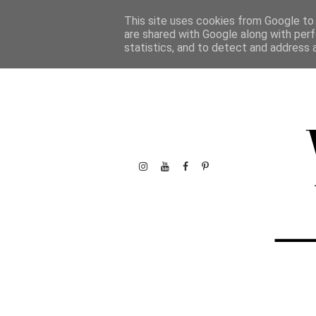
This site uses cookies from Google to d
are shared with Google along with perf
statistics, and to detect and address 