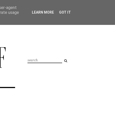
user-agent
erate usage
LEARN MORE
GOT IT