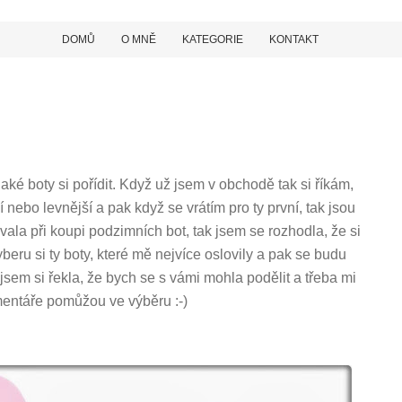
DOMŮ
O MNĚ
KATEGORIE
KONTAKT
ké boty si pořídit. Když už jsem v obchodě tak si říkám,
 nebo levnější a pak když se vrátím pro ty první, tak jsou
ala při koupi podzimních bot, tak jsem se rozhodla, že si
beru si ty boty, které mě nejvíce oslovily a pak se budu
jsem si řekla, že bych se s vámi mohla podělit a třeba mi
entáře pomůžou ve výběru :-)