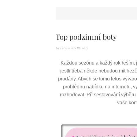
Top podzimní boty
by
Petra
- září 18, 2012
Každou sezónu a každý rok řeším, ja
jestli třeba někde nebudou mít hezčí
prodány. Abych se tomu letos vyvarov
prohlédnu nabídku na internetu, vy
rozhodovat. Při sestavování výběru 
vaše kom