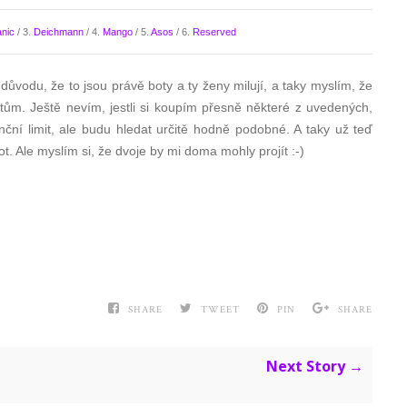
nic
/ 3.
Deichmann
/ 4.
Mango
/ 5.
Asos
/ 6.
Reserved
 důvodu, že to jsou právě boty a ty ženy milují, a taky myslím, že
ům. Ještě nevím, jestli si koupím přesně některé z uvedených,
ční limit, ale budu hledat určitě hodně podobné. A taky už teď
t. Ale myslím si, že dvoje by mi doma mohly projít :-)
SHARE
TWEET
PIN
SHARE
Next Story →