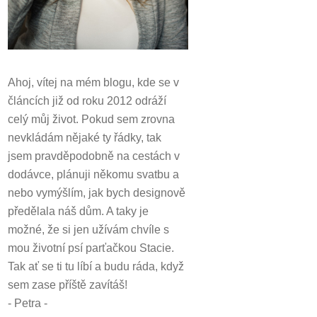
Ahoj, vítej na mém blogu, kde se v
článcích již od roku 2012 odráží
celý můj život.
Pokud sem zrovna
nevkládám nějaké ty řádky, tak
jsem pravděpodobně na cestách v
dodávce, plánuji někomu svatbu a
nebo vymýšlím, jak bych designově
předělala náš dům.
A taky je
možné, že si jen užívám chvíle s
mou životní psí parťačkou Stacie.
Tak ať se ti tu líbí a budu ráda, když
sem zase příště zavítáš!
- Petra -