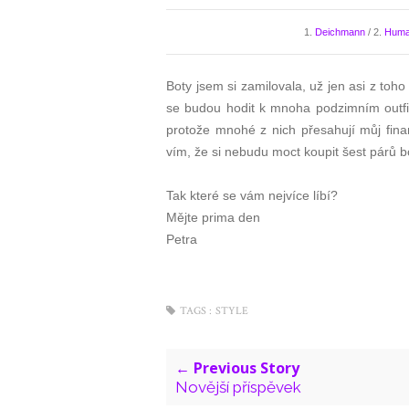
1.
Deichmann
/ 2.
Huma
Boty jsem si zamilovala, už jen asi z toho
se budou hodit k mnoha podzimním outfit
protože mnohé z nich přesahují můj finan
vím, že si nebudu moct koupit šest párů bo
Tak které se vám nejvíce líbí?
Mějte prima den
Petra
TAGS :
STYLE
← Previous Story
Novější příspěvek