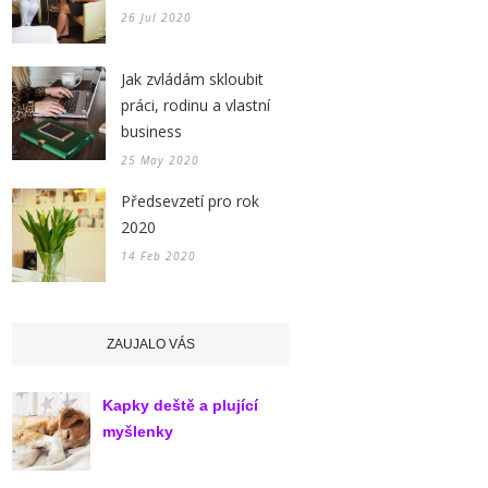
26 Jul 2020
Jak zvládám skloubit
práci, rodinu a vlastní
business
25 May 2020
Předsevzetí pro rok
2020
14 Feb 2020
ZAUJALO VÁS
Kapky deště a plující
myšlenky