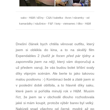
sako - H&M / džíny - C&A / kabelka - Avon / náramky - od
kamarádky / náušnice - F&F / boty - vietnamec / tílko - H&M
Dnešní článek bych chtěla věnovat outfitu, který
jsem si oblékla do kina, a to na skvělý film
Expendables 2
(tudíž je focen před pár týdny a
zapomněla jsem na něj)
, který vám doporučuji a
už předem varuji, že vás budou bolet břišní svaly
díky vtipným scénám. Ale berte to jako takovou
malou posilovnu :-) Kombinaci šedé a zlaté jsem si
v poslední době oblíbila, a to hlavně díky saku,
které jsem si pořídila minulý rok v H&M. Musím
říct, že jsem se v obchodě dlouho rozhodovala
jaké si mám koupit, protože výběr barev byl velký.
Nabízeli snad všechny od černé, modré až po