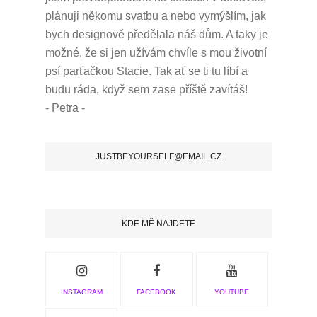
plánuji někomu svatbu a nebo vymýšlím, jak
bych designově předělala náš dům.
A taky je
možné, že si jen užívám chvíle s mou životní
psí parťačkou Stacie.
Tak ať se ti tu líbí a
budu ráda, když sem zase příště zavítáš!
- Petra -
JUSTBEYOURSELF@EMAIL.CZ
KDE MĚ NAJDETE
INSTAGRAM
FACEBOOK
YOUTUBE