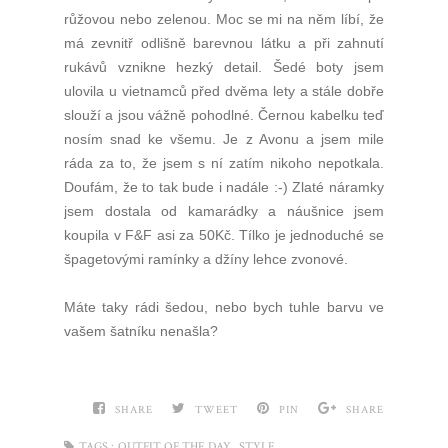
růžovou nebo zelenou. Moc se mi na něm líbí, že
má zevnitř odlišně barevnou látku a při zahnutí
rukávů vznikne hezký detail. Šedé boty jsem
ulovila u vietnamců před dvěma lety a stále dobře
slouží a jsou vážně pohodlné. Černou kabelku teď
nosím snad ke všemu. Je z Avonu a jsem mile
ráda za to, že jsem s ní zatím nikoho nepotkala.
Doufám, že to tak bude i nadále :-) Zlaté náramky
jsem dostala od kamarádky a náušnice jsem
koupila v F&F asi za 50Kč. Tílko je jednoduché se
špagetovými ramínky a džíny lehce zvonové.
Máte taky rádi šedou, nebo bych tuhle barvu ve
vašem šatníku nenašla?
SHARE
TWEET
PIN
SHARE
,
TAGS :
OUTFIT OF THE DAY
STYLE