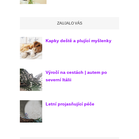
ZAUJALO VÁS
Kapky deště a plující myšlenky
Výročí na cestách | autem po
severní Itálii
Letní projasňující péče