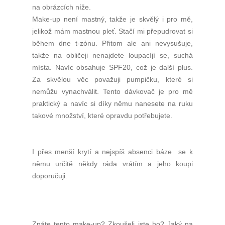
na obrázcích níže.
Make-up není mastný, takže je skvělý i pro mě,
jelikož mám mastnou pleť. Stačí mi přepudrovat si
během dne t-zónu. Přitom ale ani nevysušuje,
takže na obličeji nenajdete loupacíjí se, suchá
místa. Navíc obsahuje SPF20, což je další plus.
Za skvělou věc považuji pumpičku, které si
nemůžu vynachválit. Tento dávkovač je pro mě
praktický a navíc si díky němu nanesete na ruku
takové množství, které opravdu potřebujete.
I přes menší krytí a nejspíš absenci báze se k
němu určitě někdy ráda vrátím a jeho koupi
doporučuji.
Znáte tento make-up? Zkoušeli jste ho? Jaký na