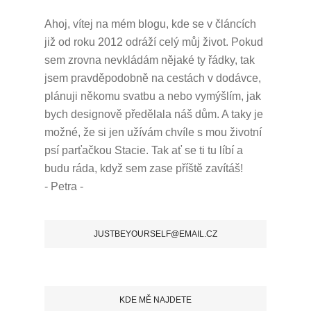
Ahoj, vítej na mém blogu, kde se v článcích
již od roku 2012 odráží celý můj život.
Pokud
sem zrovna nevkládám nějaké ty řádky, tak
jsem pravděpodobně na cestách v dodávce,
plánuji někomu svatbu a nebo vymýšlím, jak
bych designově předělala náš dům.
A taky je
možné, že si jen užívám chvíle s mou životní
psí parťačkou Stacie.
Tak ať se ti tu líbí a
budu ráda, když sem zase příště zavítáš!
- Petra -
JUSTBEYOURSELF@EMAIL.CZ
KDE MĚ NAJDETE