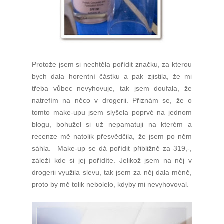
Protože jsem si nechtěla pořídit značku, za kterou
bych dala horentní částku a pak zjistila, že mi
třeba vůbec nevyhovuje, tak jsem doufala, že
natrefím na něco v drogerii. Přiznám se, že o
tomto make-upu jsem slyšela poprvé na jednom
blogu, bohužel si už nepamatuji na kterém a
recenze mě natolik přesvědčila, že jsem po něm
sáhla. Make-up se dá pořídit přibližně za 319,-,
záleží kde si jej pořídíte. Jelikož jsem na něj v
drogerii využila slevu, tak jsem za něj dala méně,
proto by mě tolik nebolelo, kdyby mi nevyhovoval.