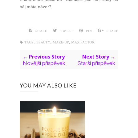
něj máte názor?
SHARE
TWEET
PIN
SHARE
,
,
TAGS :
BEAUTY
MAKE-UP
MAX FACTOR
← Previous Story
Next Story →
Novější příspěvek
Starší příspěvek
YOU MAY ALSO LIKE