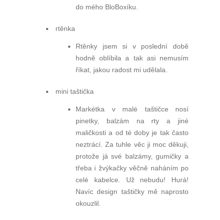
do mého BloBoxíku.
rtěnka
Rtěnky jsem si v poslední době
hodně oblíbila a tak asi nemusím
říkat, jakou radost mi udělala.
mini taštička
Markétka v malé taštičce nosí
pinetky, balzám na rty a jiné
maličkosti a od té doby je tak často
neztrácí. Za tuhle věc ji moc děkuji,
protože já své balzámy, gumičky a
třeba i žvýkačky věčně naháním po
celé kabelce. Už nebudu! Hurá!
Navíc design taštičky mě naprosto
okouzlil.