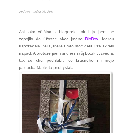
by
Petra
- ledna 05, 2013
Asi jako většina z blogerek, tak i já jsem se
zapojila do úžasné akce jméno
BloBox
, kterou
uspořádala Bella, které tímto moc děkuji za skvělý
nápad. A protože jsem si dnes svůj boxík vyzvedla,
tak se chci pochlubit, co krásného mi moje
parťačka Markéta přichystala.