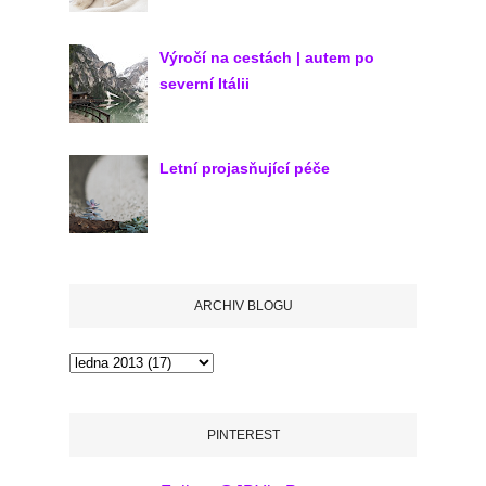
Výročí na cestách | autem po
severní Itálii
Letní projasňující péče
ARCHIV BLOGU
PINTEREST