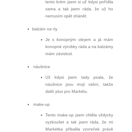
tento krém jsem si už kdysi pořídila
sama a tak jsem ráda, že už ho
nemusím opět shánět.
balzám na rty
Je s konopným olejem a já mám
konopné výrobky ráda a na balzámy
mám závislost.
náušnice
Už kdysi jsem tady psala, že
náušnice jsou mojí vášní, takže
další plus pro Markétu.
make-up
Tento make-up jsem chtěla vždycky
vyzkoušet a tak jsem ráda, že mi
Markétka přibalila vzoreček právě