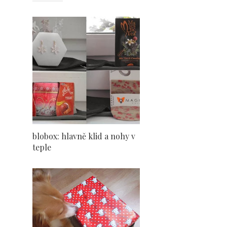
blobox: hlavně klid a nohy v
teple