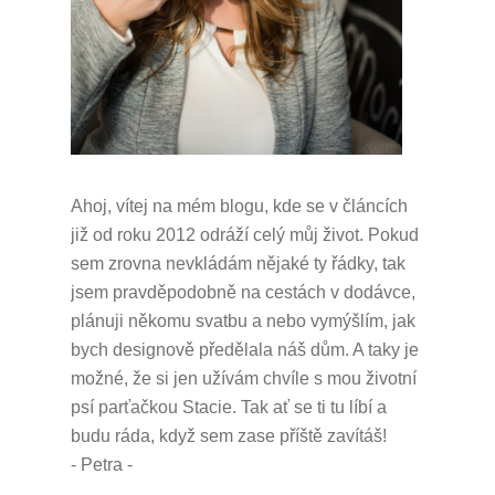
Ahoj, vítej na mém blogu, kde se v článcích
již od roku 2012 odráží celý můj život.
Pokud
sem zrovna nevkládám nějaké ty řádky, tak
jsem pravděpodobně na cestách v dodávce,
plánuji někomu svatbu a nebo vymýšlím, jak
bych designově předělala náš dům.
A taky je
možné, že si jen užívám chvíle s mou životní
psí parťačkou Stacie.
Tak ať se ti tu líbí a
budu ráda, když sem zase příště zavítáš!
- Petra -