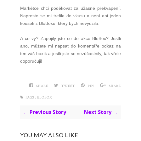
Markétce chci poděkovat za úžasné překvapení.
Naprosto se mi trefila do vkusu a není ani jeden
kousek z BloBoxu, který bych nevyužila.
A co vy? Zapojily jste se do akce BloBox? Jestli
ano, můžete mi napsat do komentáře odkaz na
ten váš boxík a jestli jste se nezúčastnily, tak vřele
doporučuji!
SHARE
TWEET
PIN
SHARE
TAGS :
BLOBOX
← Previous Story
Next Story →
YOU MAY ALSO LIKE