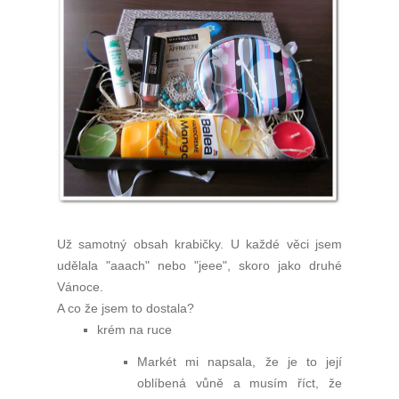
Už samotný obsah krabičky. U každé věci jsem
udělala "aaach" nebo "jeee", skoro jako druhé
Vánoce.
A co že jsem to dostala?
krém na ruce
Markét mi napsala, že je to její
oblíbená vůně a musím říct, že