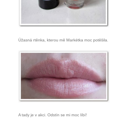
Úžasná rtěnka, kterou mě Markétka moc potěšila.
A tady je v akci. Odstín se mi moc líbí!