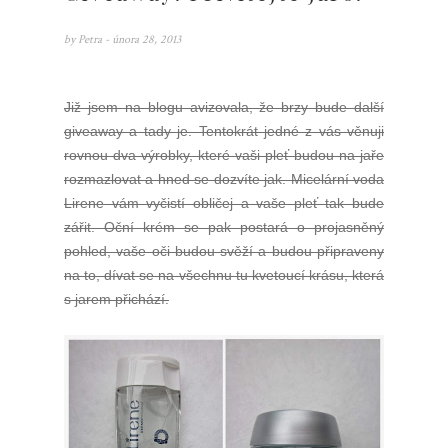
by
Petra
- února 28, 2013
Již jsem na blogu avizovala, že brzy bude další
giveaway a tady je. Tentokrát jedné z vás věnuji
rovnou dva výrobky, které vaši pleť budou na jaře
rozmazlovat a hned se dozvíte jak. Micelární voda
Lirene vám vyčistí obličej a vaše pleť tak bude
zářit. Oční krém se pak postará o projasněný
pohled, vaše oči budou svěží a budou připraveny
na to, dívat se na všechnu tu kvetoucí krásu, která
s jarem přichází.