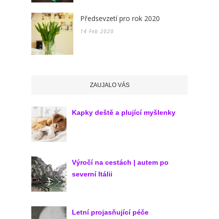
Předsevzetí pro rok 2020
14 Feb 2020
ZAUJALO VÁS
Kapky deště a plující myšlenky
Výročí na cestách | autem po
severní Itálii
Letní projasňující péče