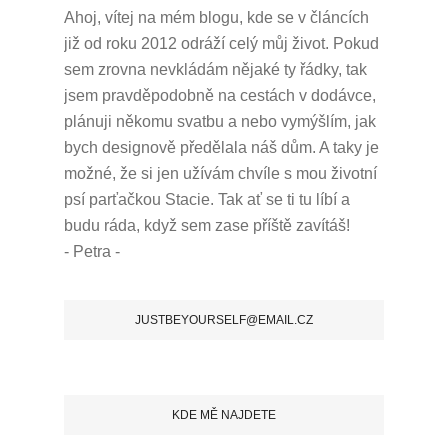
Ahoj, vítej na mém blogu, kde se v článcích
již od roku 2012 odráží celý můj život.
Pokud
sem zrovna nevkládám nějaké ty řádky, tak
jsem pravděpodobně na cestách v dodávce,
plánuji někomu svatbu a nebo vymýšlím, jak
bych designově předělala náš dům.
A taky je
možné, že si jen užívám chvíle s mou životní
psí parťačkou Stacie.
Tak ať se ti tu líbí a
budu ráda, když sem zase příště zavítáš!
- Petra -
JUSTBEYOURSELF@EMAIL.CZ
KDE MĚ NAJDETE