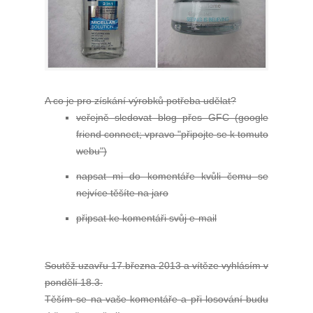
A co je pro získání výrobků potřeba udělat?
veřejně sledovat blog přes GFC (google
friend connect; vpravo "připojte se k tomuto
webu")
napsat mi do komentáře kvůli čemu se
nejvíce těšíte na jaro
připsat ke komentáři svůj e-mail
Soutěž uzavřu 17.března 2013 a vítěze vyhlásím v
pondělí 18.3.
Těším se na vaše komentáře a při losování budu