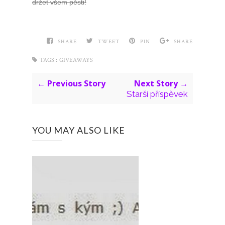
držet všem pěsti!
SHARE
TWEET
PIN
SHARE
TAGS :
GIVEAWAYS
← Previous Story
Next Story →
Starší příspěvek
YOU MAY ALSO LIKE