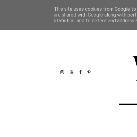
This site uses cookies from Google to d
are shared with Google along with perf
statistics, and to detect and address 