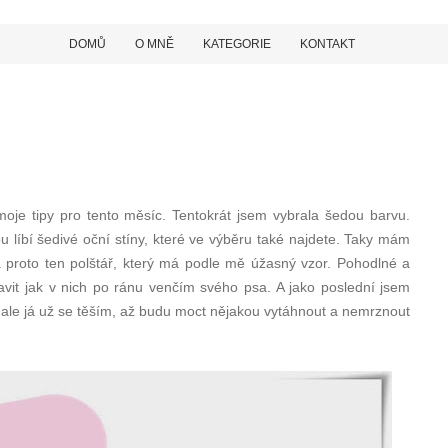
DOMŮ
O MNĚ
KATEGORIE
KONTAKT
je tipy pro tento měsíc. Tentokrát jsem vybrala šedou barvu.
u líbí šedivé oční stíny, které ve výběru také najdete. Taky mám
 proto ten polštář, který má podle mě úžasný vzor. Pohodlné a
tavit jak v nich po ránu venčím svého psa. A jako poslední jsem
y, ale já už se těším, až budu moct nějakou vytáhnout a nemrznout