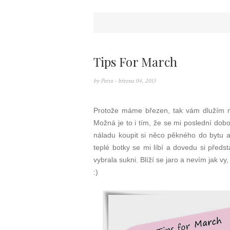
Tips For March
by
Petra
- března 04, 2013
Protože máme březen, tak vám dlužím mo
Možná je to i tím, že se mi poslední dobo
náladu koupit si něco pěkného do bytu a
teplé botky se mi líbí a dovedu si předs
vybrala sukni. Blíží se jaro a nevím jak v
:)