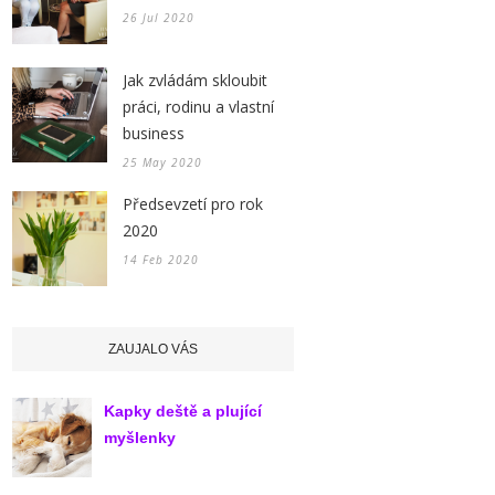
26 Jul 2020
Jak zvládám skloubit
práci, rodinu a vlastní
business
25 May 2020
Předsevzetí pro rok
2020
14 Feb 2020
ZAUJALO VÁS
Kapky deště a plující
myšlenky