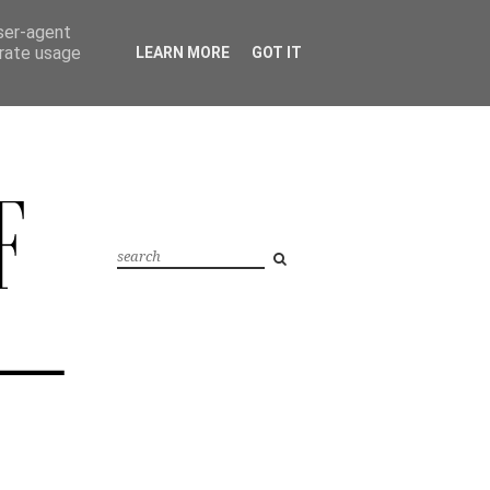
user-agent
erate usage
LEARN MORE
GOT IT