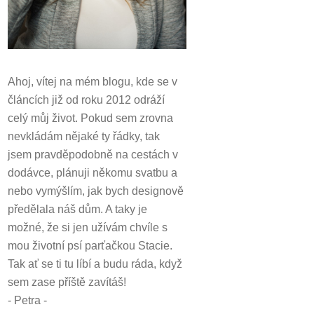
Ahoj, vítej na mém blogu, kde se v
článcích již od roku 2012 odráží
celý můj život.
Pokud sem zrovna
nevkládám nějaké ty řádky, tak
jsem pravděpodobně na cestách v
dodávce, plánuji někomu svatbu a
nebo vymýšlím, jak bych designově
předělala náš dům.
A taky je
možné, že si jen užívám chvíle s
mou životní psí parťačkou Stacie.
Tak ať se ti tu líbí a budu ráda, když
sem zase příště zavítáš!
- Petra -