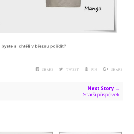
 byste si chtěli v březnu pořídit?
SHARE
TWEET
PIN
SHARE
Next Story →
Starší příspěvek