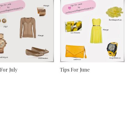
 For July
Tips For June