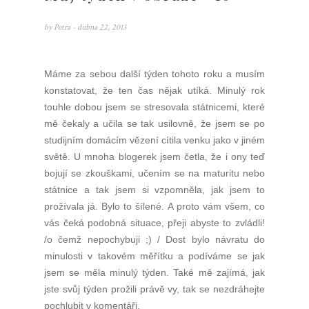
by
Petra
- dubna 22, 2013
Máme za sebou další týden tohoto roku a musím
konstatovat, že ten čas nějak utíká. Minulý rok
touhle dobou jsem se stresovala státnicemi, které
mě čekaly a učila se tak usilovně, že jsem se po
studijním domácím vězení cítila venku jako v jiném
světě. U mnoha blogerek jsem četla, že i ony teď
bojují se zkouškami, učením se na maturitu nebo
státnice a tak jsem si vzpomněla, jak jsem to
prožívala já. Bylo to šílené. A proto vám všem, co
vás čeká podobná situace, přeji abyste to zvládli!
/o čemž nepochybuji ;) / Dost bylo návratu do
minulosti v takovém měřítku a podíváme se jak
jsem se měla minulý týden. Také mě zajímá, jak
jste svůj týden prožili právě vy, tak se nezdráhejte
pochlubit v komentáři.