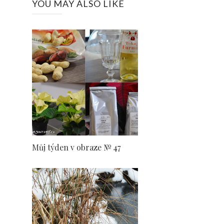
YOU MAY ALSO LIKE
Můj týden v obraze № 47