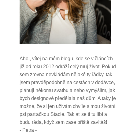
Ahoj, vítej na mém blogu, kde se v článcích
již od roku 2012 odráží celý můj život.
Pokud
sem zrovna nevkládám nějaké ty řádky, tak
jsem pravděpodobně na cestách v dodávce,
plánuji někomu svatbu a nebo vymýšlím, jak
bych designově předělala náš dům.
A taky je
možné, že si jen užívám chvíle s mou životní
psí parťačkou Stacie.
Tak ať se ti tu líbí a
budu ráda, když sem zase příště zavítáš!
- Petra -