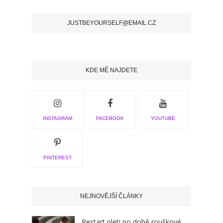
JUSTBEYOURSELF@EMAIL.CZ
KDE MĚ NAJDETE
INSTAGRAM
FACEBOOK
YOUTUBE
PINTEREST
NEJNOVĚJŠÍ ČLÁNKY
Restart pleti po době rouškové