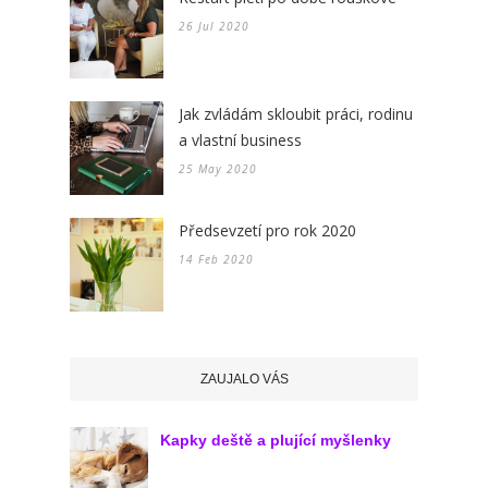
26 Jul 2020
Jak zvládám skloubit práci, rodinu
a vlastní business
25 May 2020
Předsevzetí pro rok 2020
14 Feb 2020
ZAUJALO VÁS
Kapky deště a plující myšlenky