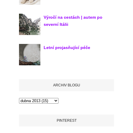
Výročí na cestách | autem po
severní Itálii
Letní projasňující péče
ARCHIV BLOGU
PINTEREST