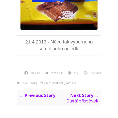
21.4.2013 - Něco tak výborného
jsem dlouho nejedla.
SHARE
TWEET
PIN
SHARE
,
TAGS :
MŮJ TÝDEN V OBRAZE
MY LIFE
← Previous Story
Next Story →
Starší příspěvek