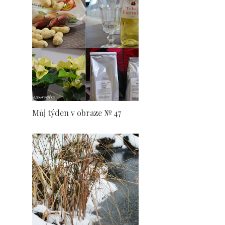
Můj týden v obraze № 47