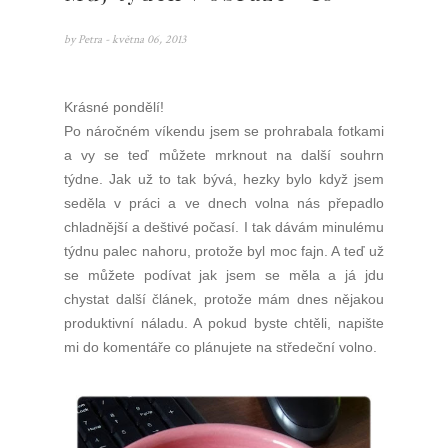
by
Petra
- května 06, 2013
Krásné pondělí!
Po náročném víkendu jsem se prohrabala fotkami
a vy se teď můžete mrknout na další souhrn
týdne. Jak už to tak bývá, hezky bylo když jsem
seděla v práci a ve dnech volna nás přepadlo
chladnější a deštivé počasí. I tak dávám minulému
týdnu palec nahoru, protože byl moc fajn. A teď už
se můžete podívat jak jsem se měla a já jdu
chystat další článek, protože mám dnes nějakou
produktivní náladu. A pokud byste chtěli, napište
mi do komentáře co plánujete na středeční volno.