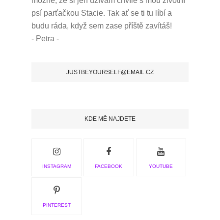
možné, že si jen užívám chvíle s mou životní
psí parťačkou Stacie.
Tak ať se ti tu líbí a
budu ráda, když sem zase příště zavítáš!
- Petra -
JUSTBEYOURSELF@EMAIL.CZ
KDE MĚ NAJDETE
INSTAGRAM
FACEBOOK
YOUTUBE
PINTEREST