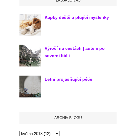
ZAUJALO VÁS
Kapky deště a plující myšlenky
Výročí na cestách | autem po
severní Itálii
Letní projasňující péče
ARCHIV BLOGU