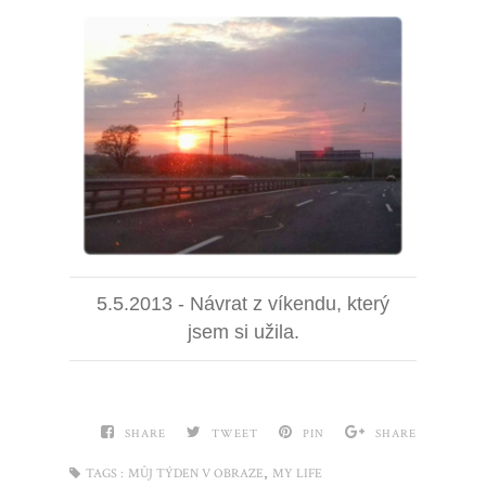
5.5.2013 - Návrat z víkendu, který
jsem si užila.
SHARE
TWEET
PIN
SHARE
,
TAGS :
MŮJ TÝDEN V OBRAZE
MY LIFE