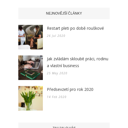
NEJNOVĚJŠÍ ČLÁNKY
Restart pleti po době rouškové
26 Jul 2020
Jak zvládám skloubit práci, rodinu
a vlastní business
25 May 2020
Předsevzetí pro rok 2020
14 Feb 2020