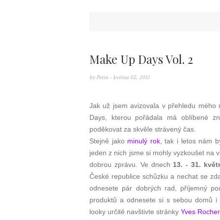
Make Up Days Vol. 2
by
Petra
- května 02, 2013
Jak už jsem avizovala v přehledu mého 
Days, kterou pořádala má oblíbené zn
poděkovat za skvěle strávený čas.
Stejně jako
minulý rok
, tak i letos nám b
jeden z nich jsme si mohly vyzkoušet na v
dobrou zprávu. Ve dnech
13. - 31. kvě
České republice schůzku a nechat se zdarm
odnesete pár dobrých rad, příjemný poc
produktů a odnesete si s sebou domů i n
looky určitě navštivte stránky
Yves Rocher