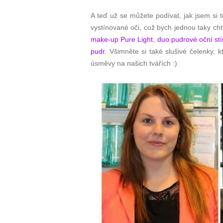
A teď už se můžete podívat, jak jsem si to
vystínované oči, což bych jednou taky cht
make-up Pure Light
,
duo pudrové oční stí
pudr
. Všimněte si také slušivé čelenky,
úsměvy na našich tvářích :)