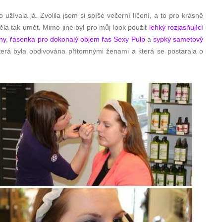
 užívala já. Zvolila jsem si spíše večerní líčení, a to pro krásně
ěla tak umět. Mimo jiné byl pro můj look použit
lehký rozjasňující
ny
,
řasenka pro dokonalý objem řas Sexy Pulp
a
sypký sametový
 která byla obdivována přítomnými ženami a která se postarala o