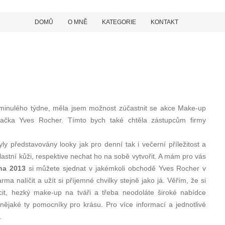
DOMŮ
O MNĚ
KATEGORIE
KONTAKT
minulého týdne, měla jsem možnost zúčastnit se akce Make-up
ačka Yves Rocher. Tímto bych také chtěla zástupcům firmy
yly představovány looky jak pro denní tak i večerní příležitost a
lastní kůži, respektive nechat ho na sobě vytvořit. A mám pro vás
tna 2013
si můžete sjednat v jakémkoli obchodě Yves Rocher v
a nalíčit a užít si příjemné chvilky stejně jako já. Věřím, že si
it, hezký make-up na tváři a třeba neodoláte široké nabídce
ějaké ty pomocníky pro krásu. Pro více informací a jednotlivé
.