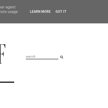
user-agent
erate usage
LEARN MORE
GOT IT