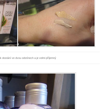
 k dostání ve dvou odstínech a je velmi příjemný