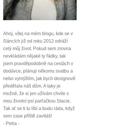
Ahoj, vítej na mém blogu, kde se v
článcích již od roku 2012 odráží
celý můj život.
Pokud sem zrovna
nevkládám nějaké ty řádky, tak
jsem pravděpodobně na cestách v
dodávce, plánuji někomu svatbu a
nebo vymýšlím, jak bych designově
předělala náš dům.
A taky je
možné, že si jen užívám chvíle s
mou životní psí parťačkou Stacie.
Tak ať se ti tu líbí a budu ráda, když
sem zase příště zavítáš!
- Petra -