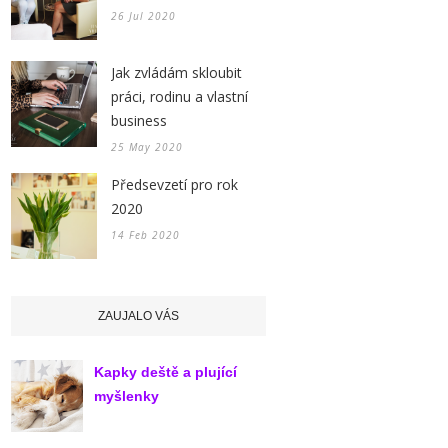
26 Jul 2020
Jak zvládám skloubit
práci, rodinu a vlastní
business
25 May 2020
Předsevzetí pro rok
2020
14 Feb 2020
ZAUJALO VÁS
Kapky deště a plující
myšlenky