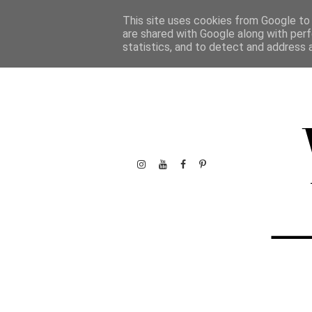
This site uses cookies from Google to d
are shared with Google along with perf
statistics, and to detect and address 