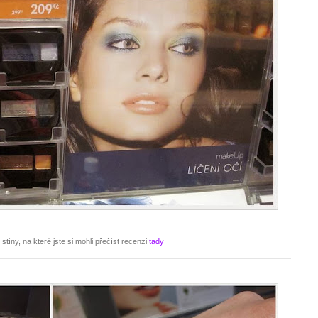
tíny, na které jste si mohli přečíst recenzi
tady