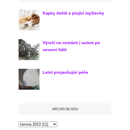
Kapky deště a plující myšlenky
Výročí na cestách | autem po
severní Itálii
Letní projasňující péče
ARCHIV BLOGU