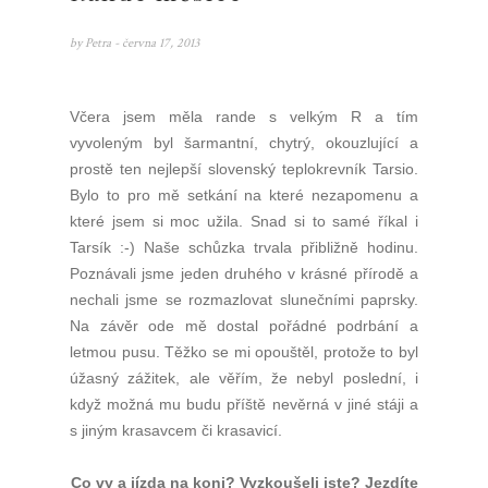
by
Petra
- června 17, 2013
Včera jsem měla rande s velkým R a tím
vyvoleným byl šarmantní, chytrý, okouzlující a
prostě ten nejlepší slovenský teplokrevník Tarsio.
Bylo to pro mě setkání na které nezapomenu a
které jsem si moc užila. Snad si to samé říkal i
Tarsík :-) Naše schůzka trvala přibližně hodinu.
Poznávali jsme jeden druhého v krásné přírodě a
nechali jsme se rozmazlovat slunečními paprsky.
Na závěr ode mě dostal pořádné podrbání a
letmou pusu. Těžko se mi opouštěl, protože to byl
úžasný zážitek, ale věřím, že nebyl poslední, i
když možná mu budu příště nevěrná v jiné stáji a
s jiným krasavcem či krasavicí.
Co vy a jízda na koni? Vyzkoušeli jste? Jezdíte