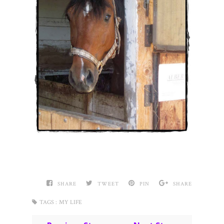
SHARE
TWEET
PIN
SHARE
TAGS :
MY LIFE