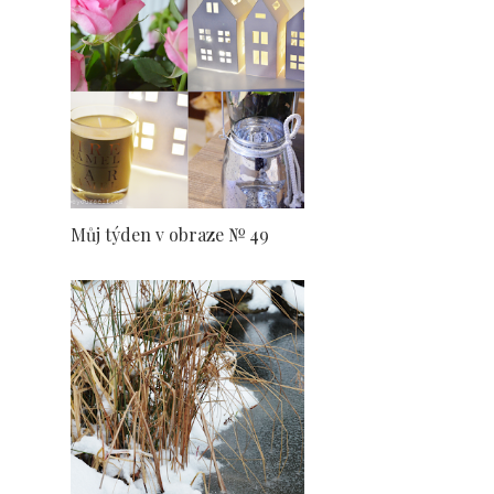
Můj týden v obraze № 49