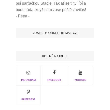
psí parťačkou Stacie.
Tak ať se ti tu líbí a
budu ráda, když sem zase příště zavítáš!
- Petra -
JUSTBEYOURSELF@EMAIL.CZ
KDE MĚ NAJDETE
INSTAGRAM
FACEBOOK
YOUTUBE
PINTEREST