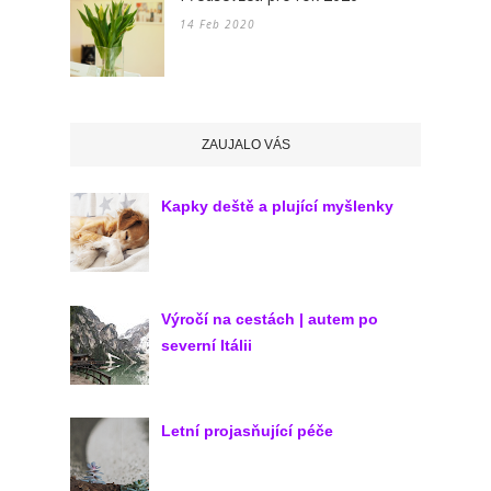
14 Feb 2020
ZAUJALO VÁS
Kapky deště a plující myšlenky
Výročí na cestách | autem po
severní Itálii
Letní projasňující péče