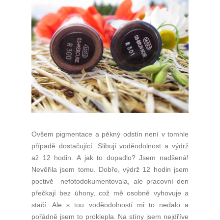
Ovšem pigmentace a pěkný odstín není v tomhle
případě dostačující. Slibují voděodolnost a výdrž
až 12 hodin. A jak to dopadlo? Jsem nadšená!
Nevěřila jsem tomu. Dobře, výdrž 12 hodin jsem
poctivě nefotodokumentovala, ale pracovní den
přečkají bez úhony, což mě osobně vyhovuje a
stačí. Ale s tou voděodolností mi to nedalo a
pořádně jsem to proklepla. Na stíny jsem nejdříve