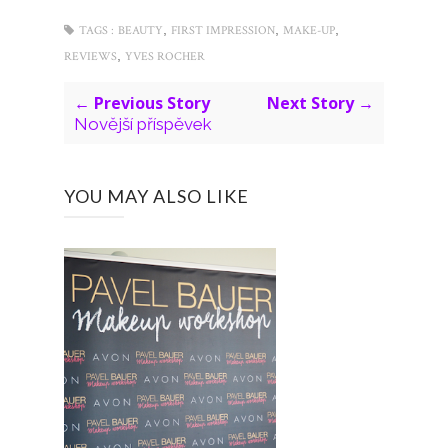
,
,
,
TAGS :
BEAUTY
FIRST IMPRESSION
MAKE-UP
,
REVIEWS
YVES ROCHER
← Previous Story
Next Story →
Novější příspěvek
YOU MAY ALSO LIKE