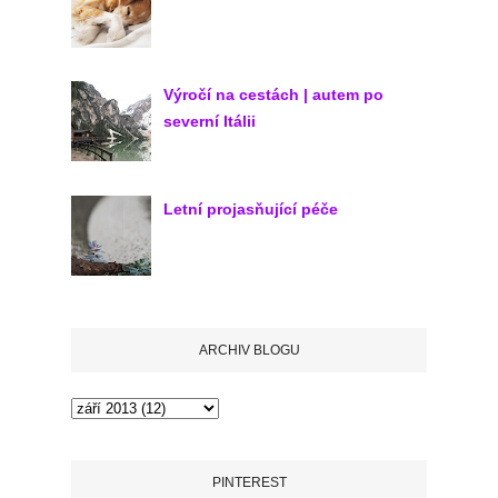
Výročí na cestách | autem po
severní Itálii
Letní projasňující péče
ARCHIV BLOGU
PINTEREST