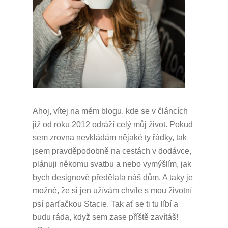
Ahoj, vítej na mém blogu, kde se v článcích
již od roku 2012 odráží celý můj život.
Pokud
sem zrovna nevkládám nějaké ty řádky, tak
jsem pravděpodobně na cestách v dodávce,
plánuji někomu svatbu a nebo vymýšlím, jak
bych designově předělala náš dům.
A taky je
možné, že si jen užívám chvíle s mou životní
psí parťačkou Stacie.
Tak ať se ti tu líbí a
budu ráda, když sem zase příště zavítáš!