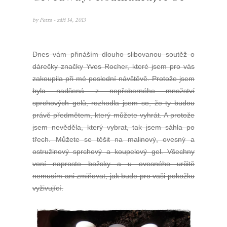
by
Petra
- září 14, 2013
Dnes vám přináším dlouho slibovanou soutěž o
dárečky značky Yves Rocher, které jsem pro vás
zakoupila při mé poslední návštěvě. Protože jsem
byla nadšená z nepřeberného množství
sprchových gelů, rozhodla jsem se, že ty budou
právě předmětem, který můžete vyhrát. A protože
jsem nevěděla, který vybrat, tak jsem sáhla po
třech. Můžete se těšit na malinový, ovesný a
ostružinový sprchový a koupelový gel. Všechny
voní naprosto božsky a u ovesného určitě
nemusím ani zmiňovat, jak bude pro vaši pokožku
vyživující.