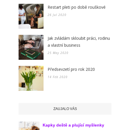
Restart pleti po době rouškové
26 Jul 2020
Jak zvládám skloubit práci, rodinu
a vlastní business
25 May 2020
Předsevzetí pro rok 2020
14 Feb 2020
ZAUJALO VÁS
Kapky deště a plující myšlenky