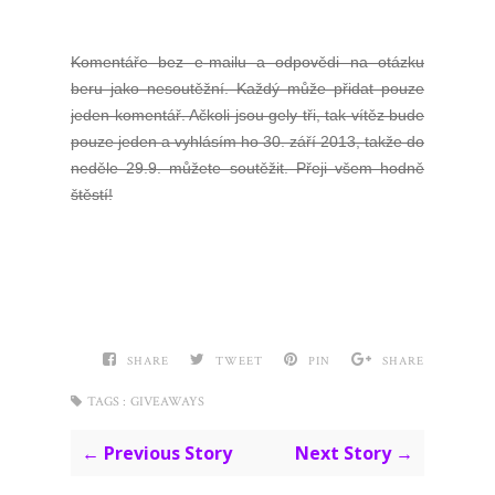
Komentáře bez e-mailu a odpovědi na otázku
beru jako nesoutěžní. Každý může přidat pouze
jeden komentář. Ačkoli jsou gely tři, tak vítěz bude
pouze jeden a vyhlásím ho 30. září 2013, takže do
neděle 29.9. můžete soutěžit. Přeji všem hodně
štěstí!
SHARE
TWEET
PIN
SHARE
TAGS :
GIVEAWAYS
← Previous Story
Next Story →