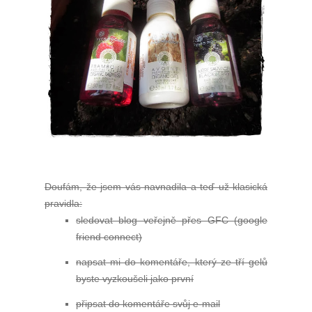
Doufám, že jsem vás navnadila a teď už klasická
pravidla:
sledovat blog veřejně přes GFC (google
friend connect)
napsat mi do komentáře, který ze tří gelů
byste vyzkoušeli jako první
připsat do komentáře svůj e-mail