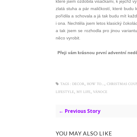
které jsem ozdobila visačkami, k jejichž 
zlatá stuha a pár maličkostí, které budu
pořídila a schovala a já tak budu mít ka
i ona. Nechtěla jsem letos klasický čokolá
a tak jsem se rozhodla pro jinou variantu
něco vyrobit.
Přeji vám krásnou první adventní ned
,
,
TAGS :
DECOR
HOW TO...
CHRISTMAS CO
,
,
LIFESTYLE
MY LIFE
VÁNOCE
← Previous Story
YOU MAY ALSO LIKE