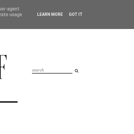
user-agent
erate usage
LEARN MORE
GOT IT