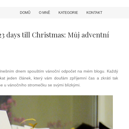
DOMŮ
O MNĚ
KATEGORIE
KONTAKT
3 days till Christmas: Můj adventní
 dnešním dnem spouštím vánoční odpočet na mém blogu. Každý
at jeden článek, který vám doufám zpříjemní čas a zkrátí tak
eme u vánočního stromečku se svými blízkými.