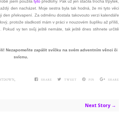
výrobě jsem použila
tyto
předlohy. Pak už jen stačila trocha třpytek,
 každý den nacházet. Moje sestra byla tak hodná, že mi tyto věci
ždý den překvapení. Za odměnu dostala takovouto verzi kalendáře
dový, protože sladkostí mám v práci v nouzovém šuplíku až příliš,
. Pokud vy ten svůj ještě nemáte, tak ještě dnes stihnete určitě
ěli! Nezapomeňte zapálit svíčku na svém adventním věnci či
svícnu.
,
UNTDOWN
SHARE
TWEET
PIN
SHARE
Next Story →