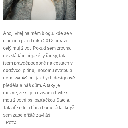
Ahoj, vítej na mém blogu, kde se v
článcích již od roku 2012 odráží
celý můj život.
Pokud sem zrovna
nevkládám nějaké ty řádky, tak
jsem pravděpodobně na cestách v
dodávce, plánuji někomu svatbu a
nebo vymýšlím, jak bych designově
předělala náš dům.
A taky je
možné, že si jen užívám chvíle s
mou životní psí parťačkou Stacie.
Tak ať se ti tu líbí a budu ráda, když
sem zase příště zavítáš!
- Petra -