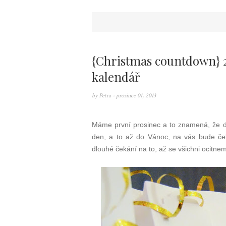
{Christmas countdown} 2
kalendář
by
Petra
- prosince 01, 2013
Máme první prosinec a to znamená, že
den, a to až do Vánoc, na vás bude ček
dlouhé čekání na to, až se všichni ocitn