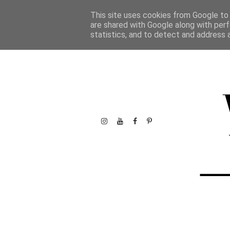
This site uses cookies from Google to d
are shared with Google along with perf
statistics, and to detect and address 