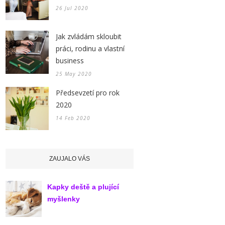
26 Jul 2020
Jak zvládám skloubit
práci, rodinu a vlastní
business
25 May 2020
Předsevzetí pro rok
2020
14 Feb 2020
ZAUJALO VÁS
Kapky deště a plující
myšlenky