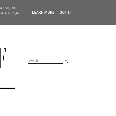
user-agent
erate usage
LEARN MORE
GOT IT