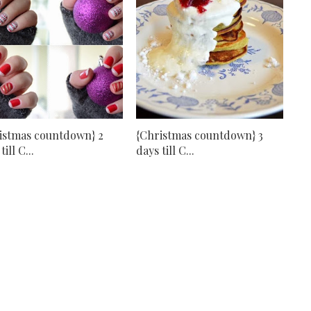
istmas countdown} 2
{Christmas countdown} 3
till C...
days till C...