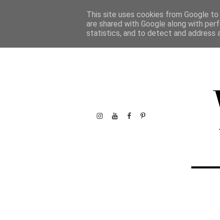
This site uses cookies from Google to d
are shared with Google along with perf
statistics, and to detect and address 