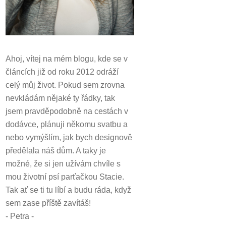
Ahoj, vítej na mém blogu, kde se v
článcích již od roku 2012 odráží
celý můj život.
Pokud sem zrovna
nevkládám nějaké ty řádky, tak
jsem pravděpodobně na cestách v
dodávce, plánuji někomu svatbu a
nebo vymýšlím, jak bych designově
předělala náš dům.
A taky je
možné, že si jen užívám chvíle s
mou životní psí parťačkou Stacie.
Tak ať se ti tu líbí a budu ráda, když
sem zase příště zavítáš!
- Petra -