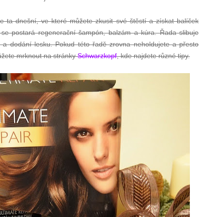
 ta dnešní, ve které můžete zkusit své štěstí a získat balíček
y se postará regenerační šampón, balzám a kúra. Řada slibuje
ů a dodání lesku. Pokud této řadě zrovna neholdujete a přesto
můžete mrknout na stránky
Schwarzkopf
, kde najdete různé tipy.