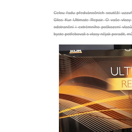
Celou řadu předvánočních soutěží uzavře
Gliss Kur Ultimate Repair. O vaše vlas
odstranění i extrémního poškození vlas
byste potřebovali s vlasy nějak poradit, 