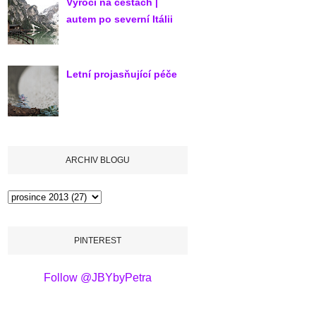
Výročí na cestách |
autem po severní Itálii
Letní projasňující péče
ARCHIV BLOGU
PINTEREST
Follow @JBYbyPetra