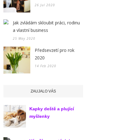
26 Jul 2020
Jak zvládám skloubit práci, rodinu
a vlastní business
25 May 2020
Předsevzetí pro rok
2020
14 Feb 2020
ZAUJALO VÁS
Kapky deště a plující
myšlenky