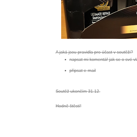
A jaká jsou pravidla pro účast v soutěži?
napsat mi komentář jak se o své vl
připsat e-mail
Soutěž ukončím 31.12.
Hodně štěstí!