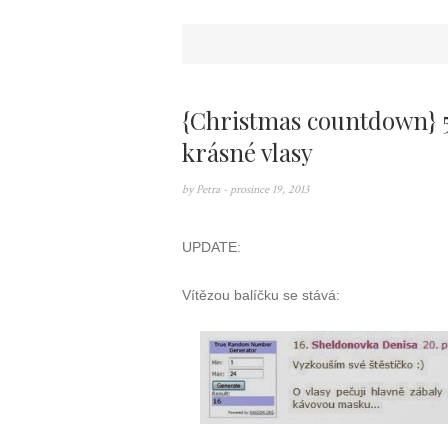
{Christmas countdown} 5 
krásné vlasy
by
Petra
- prosince 19, 2013
UPDATE:
Vítězou balíčku se stává: