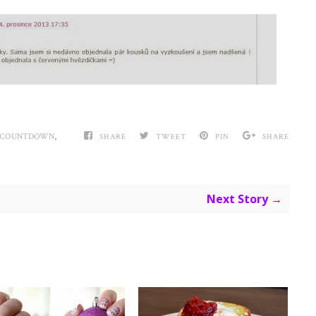
,
 COUNTDOWN
SHARE
TWEET
PIN
SHARE
Next Story →