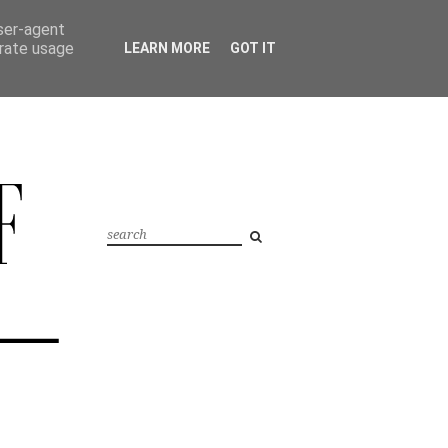
user-agent
erate usage
LEARN MORE
GOT IT