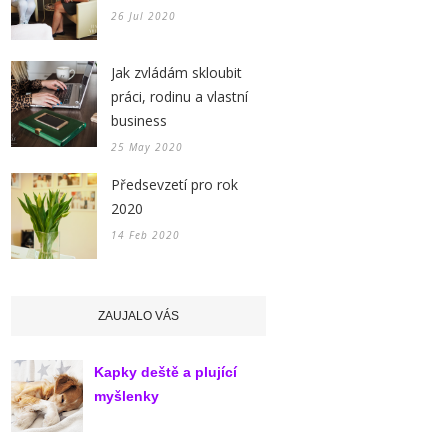
26 Jul 2020
Jak zvládám skloubit
práci, rodinu a vlastní
business
25 May 2020
Předsevzetí pro rok
2020
14 Feb 2020
ZAUJALO VÁS
Kapky deště a plující
myšlenky