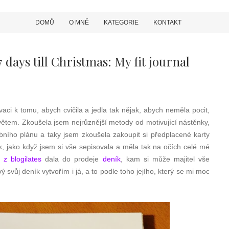
DOMŮ
O MNĚ
KATEGORIE
KONTAKT
days till Christmas: My fit journal
ci k tomu, abych cvičila a jedla tak nějak, abych neměla pocit,
světem. Zkoušela jsem nejrůznější metody od motivující nástěnky,
bního plánu a taky jsem zkoušela zakoupit si předplacené karty
ik, jako když jsem si vše sepisovala a měla tak na očích celé mé
z blogilates
dala do prodeje
deník
, kam si může majitel vše
ý svůj deník vytvořím i já, a to podle toho jejího, který se mi moc