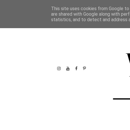
This site uses cookies from Google to d
are shared with Google along with perf
statistics, and to detect and address 