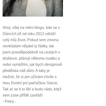
Ahoj, vítej na mém blogu, kde se v
článcích již od roku 2012 odráží
celý můj život.
Pokud sem zrovna
nevkládám nějaké ty řádky, tak
jsem pravděpodobně na cestách v
dodávce, plánuji někomu svatbu a
nebo vymýšlím, jak bych designově
předělala náš dům.
A taky je
možné, že si jen užívám chvíle s
mou životní psí parťačkou Stacie.
Tak ať se ti tu líbí a budu ráda, když
sem zase příště zavítáš!
- Petra -