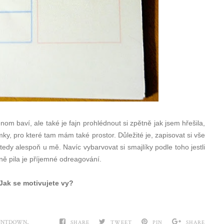
nom baví, ale také je fajn prohlédnout si zpětně jak jsem hřešila,
ky, pro které tam mám také prostor. Důležité je, zapisovat si vše
tedy alespoň u mě. Navíc vybarvovat si smajlíky podle toho jestli
čně pila je příjemné odreagování.
Jak se motivujete vy?
,
UNTDOWN
SHARE
TWEET
PIN
SHARE