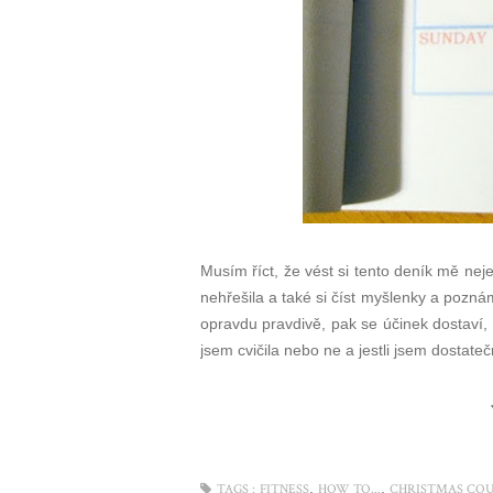
Musím říct, že vést si tento deník mě neje
nehřešila a také si číst myšlenky a poznám
opravdu pravdivě, pak se účinek dostaví, 
jsem cvičila nebo ne a jestli jsem dostate
,
,
TAGS :
FITNESS
HOW TO...
CHRISTMAS CO