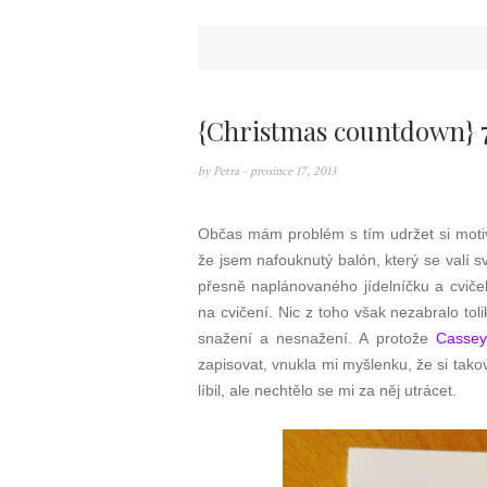
{Christmas countdown} 7 
by
Petra
- prosince 17, 2013
Občas mám problém s tím udržet si motiva
že jsem nafouknutý balón, který se valí 
přesně naplánovaného jídelníčku a cviče
na cvičení. Nic z toho však nezabralo tol
snažení a nesnažení. A protože
Cassey 
zapisovat, vnukla mi myšlenku, že si takov
líbil, ale nechtělo se mi za něj utrácet.