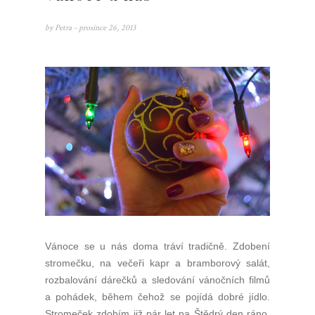
by
Petra
- prosince 26, 2013
Vánoce se u nás doma tráví tradičně. Zdobení
stromečku, na večeři kapr a bramborový salát,
rozbalování dárečků a sledování vánočních filmů
a pohádek, během čehož se pojídá dobré jídlo.
Stromeček zdobím již pár let na Štědrý den ráno.