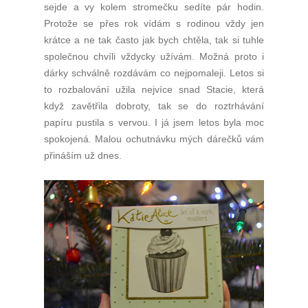
sejde a vy kolem stromečku sedíte pár hodin.
Protože se přes rok vídám s rodinou vždy jen
krátce a ne tak často jak bych chtěla, tak si tuhle
společnou chvíli vždycky užívám. Možná proto i
dárky schválně rozdávám co nejpomaleji. Letos si
to rozbalování užila nejvíce snad Stacie, která
když zavětřila dobroty, tak se do roztrhávání
papíru pustila s vervou. I já jsem letos byla moc
spokojená. Malou ochutnávku mých dárečků vám
přináším už dnes.