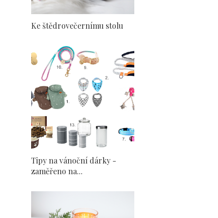
Ke štědrovečernímu stolu
Tipy na vánoční dárky -
zaměřeno na...