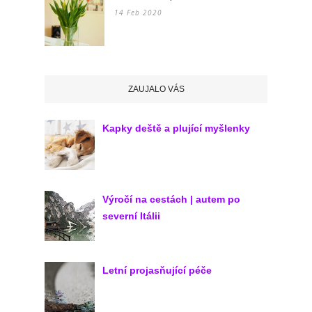
14 Feb 2020
ZAUJALO VÁS
Kapky deště a plující myšlenky
Výročí na cestách | autem po
severní Itálii
Letní projasňující péče