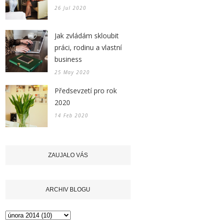
26 Jul 2020
Jak zvládám skloubit
práci, rodinu a vlastní
business
25 May 2020
Předsevzetí pro rok
2020
14 Feb 2020
ZAUJALO VÁS
ARCHIV BLOGU