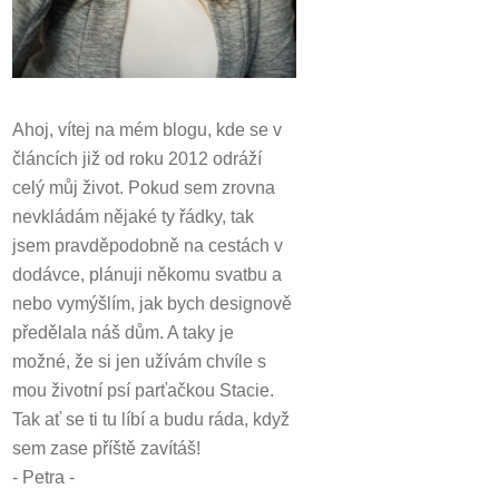
Ahoj, vítej na mém blogu, kde se v
článcích již od roku 2012 odráží
celý můj život.
Pokud sem zrovna
nevkládám nějaké ty řádky, tak
jsem pravděpodobně na cestách v
dodávce, plánuji někomu svatbu a
nebo vymýšlím, jak bych designově
předělala náš dům.
A taky je
možné, že si jen užívám chvíle s
mou životní psí parťačkou Stacie.
Tak ať se ti tu líbí a budu ráda, když
sem zase příště zavítáš!
- Petra -