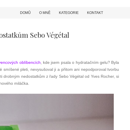
DOMŮ
O MNĚ
KATEGORIE
KONTAKT
ostatkům Sebo Végétal
vencových oblíbencích
, kde jsem psala o hydratačním gelu? Byla
 smíšené pleti, nevysušoval ji a přitom ani nepodporoval tvorbu
ti drobným nedostatkům z řady Sebo Végétal od Yves Rocher, si
 nového miláčka.