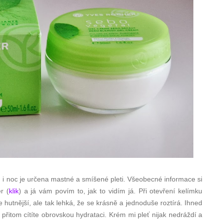
 i noc je určena mastné a smíšené pleti. Všeobecné informace si
r (
klik
) a já vám povím to, jak to vidím já. Při otevření kelímku
e hutnější, ale tak lehká, že se krásně a jednoduše roztírá. Ihned
 a přitom cítíte obrovskou hydrataci. Krém mi pleť nijak nedráždí a