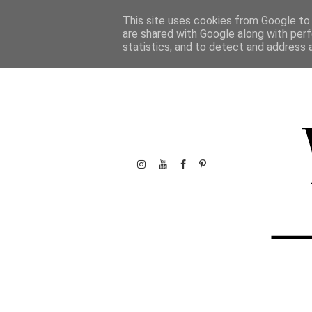
This site uses cookies from Google to d
are shared with Google along with perf
statistics, and to detect and address 