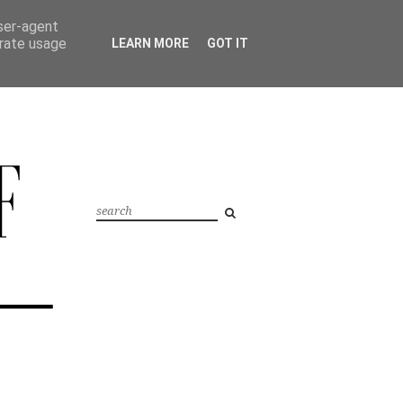
user-agent
erate usage
LEARN MORE
GOT IT