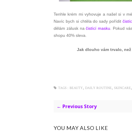
Tenhle krém mi vyhovuje a našel si v mé
Navíc bych si chtěla do sady pořídit
čistí
dělám zálusk na
čistící masku
. Pokud vás
shopu 40% sleva.
Jak dlouho vám trvalo, než
,
,
TAGS :
BEAUTY
DAILY ROUTINE
SKINCARE
← Previous Story
YOU MAY ALSO LIKE