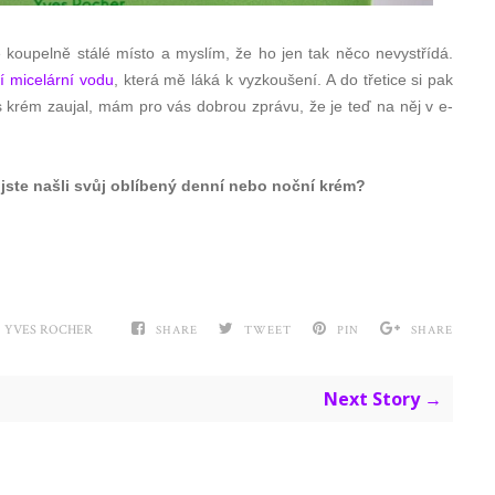
 koupelně stálé místo a myslím, že ho jen tak něco nevystřídá.
cí micelární vodu
, která mě láká k vyzkoušení. A do třetice si pak
 krém zaujal, mám pro vás dobrou zprávu, že je teď na něj v e-
 jste našli svůj oblíbený denní nebo noční krém?
,
YVES ROCHER
SHARE
TWEET
PIN
SHARE
Next Story →