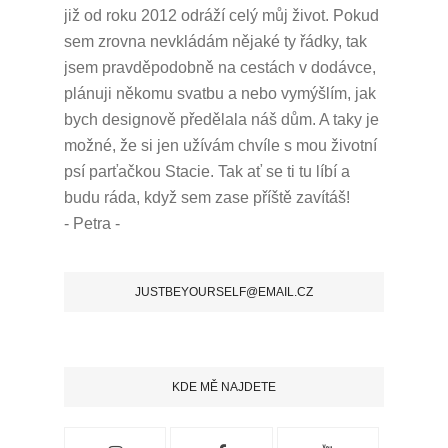
již od roku 2012 odráží celý můj život.
Pokud
sem zrovna nevkládám nějaké ty řádky, tak
jsem pravděpodobně na cestách v dodávce,
plánuji někomu svatbu a nebo vymýšlím, jak
bych designově předělala náš dům.
A taky je
možné, že si jen užívám chvíle s mou životní
psí parťačkou Stacie.
Tak ať se ti tu líbí a
budu ráda, když sem zase příště zavítáš!
- Petra -
JUSTBEYOURSELF@EMAIL.CZ
KDE MĚ NAJDETE