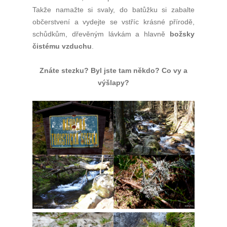
Takže namažte si svaly, do batůžku si zabalte
občerstvení a vydejte se vstříc krásné přírodě,
schůdkům, dřevěným lávkám a hlavně
božsky
čistému vzduchu
.
Znáte stezku? Byl jste tam někdo? Co vy a
výšlapy?