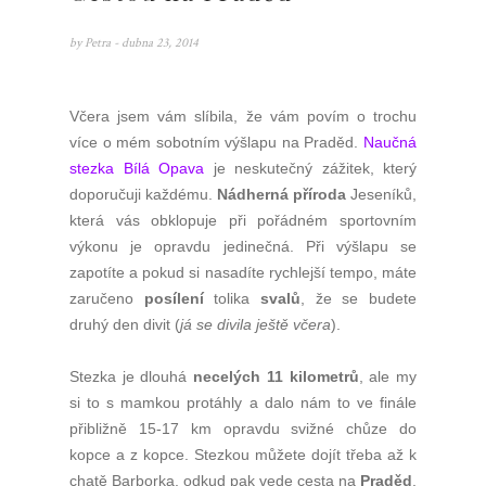
by
Petra
- dubna 23, 2014
Včera jsem vám slíbila, že vám povím o trochu
více o mém sobotním výšlapu na Praděd.
Naučná
stezka Bílá Opava
je neskutečný zážitek, který
doporučuji každému.
Nádherná příroda
Jeseníků,
která vás obklopuje při pořádném sportovním
výkonu je opravdu jedinečná. Při výšlapu se
zapotíte a pokud si nasadíte rychlejší tempo, máte
zaručeno
posílení
tolika
svalů
, že se budete
druhý den divit (
já se divila ještě včera
).
Stezka je dlouhá
necelých 11 kilometrů
, ale my
si to s mamkou protáhly a dalo nám to ve finále
přibližně 15-17 km opravdu svižné chůze do
kopce a z kopce. Stezkou můžete dojít třeba až k
chatě Barborka, odkud pak vede cesta na
Praděd
.