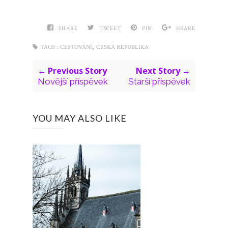
SHARE
TWEET
PIN
SHARE
,
TAGS :
CESTOVÁNÍ
ČESKÁ REPUBLIKA
← Previous Story
Next Story →
Novější příspěvek
Starší příspěvek
YOU MAY ALSO LIKE