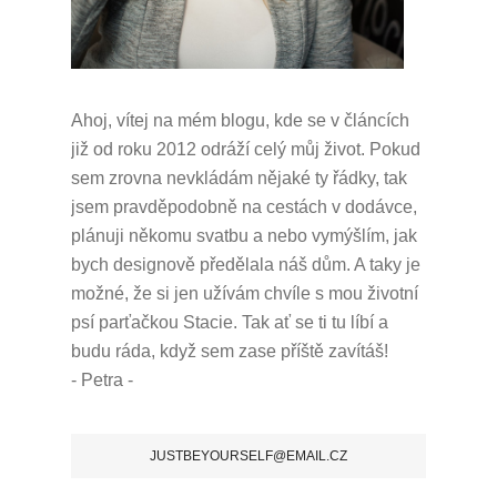
Ahoj, vítej na mém blogu, kde se v článcích
již od roku 2012 odráží celý můj život.
Pokud
sem zrovna nevkládám nějaké ty řádky, tak
jsem pravděpodobně na cestách v dodávce,
plánuji někomu svatbu a nebo vymýšlím, jak
bych designově předělala náš dům.
A taky je
možné, že si jen užívám chvíle s mou životní
psí parťačkou Stacie.
Tak ať se ti tu líbí a
budu ráda, když sem zase příště zavítáš!
- Petra -
JUSTBEYOURSELF@EMAIL.CZ