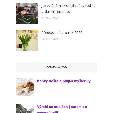
Jak zvládám skloubit práci, rodinu
a vlastní business
25 May 2020
Předsevzetí pro rok 2020
14 Feb 2020
ZAUJALO VÁS
Kapky deště a plující myšlenky
Výročí na cestách | autem po
severní Itálii