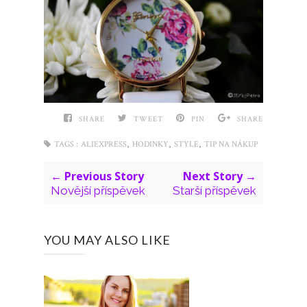
SHARE
TWEET
PIN
SHARE
,
,
,
TAGS :
ALIEXPRESS
HODINKY
STYLE
TIP NA NÁKUP
← Previous Story
Next Story →
Novější příspěvek
Starší příspěvek
YOU MAY ALSO LIKE