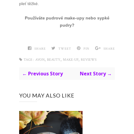
pleť těžké.
Používáte pudrové make-upy nebo sypké
pudry?
SHARE
TWEET
PIN
SHARE
,
,
,
TAGS :
AVON
BEAUTY
MAKE-UP
REVIEWS
← Previous Story
Next Story →
YOU MAY ALSO LIKE