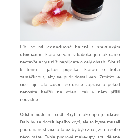
Líbí se mi
jednoduché balení
s
praktickým
otevíráním
, které se vám v kabelce jen tak samo
neotevře a vy tudíž nepřijdete o celý obsah. Slouží
k tomu i jakási pojistka, kterou je třeba
zamáčknout, aby se pudr dostal ven. Zrcátko je
sice fajn, ale časem se určitě zapráší a pokud
nenosíte hadřík na otření, tak v něm příliš
neuvidíte.
Odstín nude mi sedl.
Krytí
make-upu je
slabé
.
Dalo by se docílit lepšího krytí, ale to byste museli
pudru nanést více a to už by bylo znát, že na sobě
něco máte. Tyhle pudrové make-upy jsou dělané