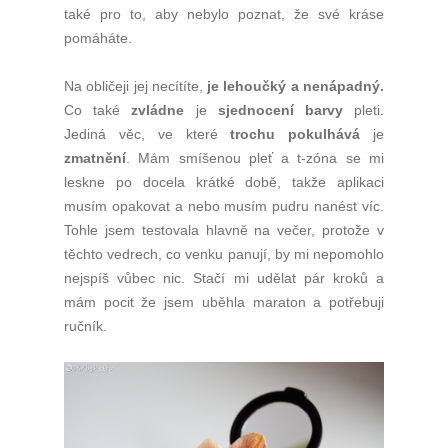
také pro to, aby nebylo poznat, že své kráse
pomáháte.
Na obličeji jej necítíte,
je lehoučký a nenápadný.
Co také
zvládne
je
sjednocení barvy
pleti.
Jediná věc, ve které
trochu pokulhává
je
zmatnění
. Mám smíšenou pleť a t-zóna se mi
leskne po docela krátké době, takže aplikaci
musím opakovat a nebo musím pudru nanést víc.
Tohle jsem testovala hlavně na večer, protože v
těchto vedrech, co venku panují, by mi nepomohlo
nejspíš vůbec nic. Stačí mi udělat pár kroků a
mám pocit že jsem uběhla maraton a potřebuji
ručník.