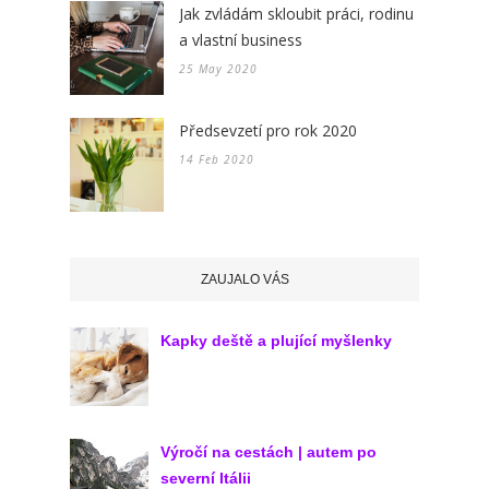
Jak zvládám skloubit práci, rodinu
a vlastní business
25 May 2020
Předsevzetí pro rok 2020
14 Feb 2020
ZAUJALO VÁS
Kapky deště a plující myšlenky
Výročí na cestách | autem po
severní Itálii