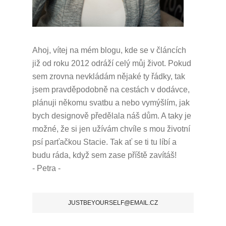
Ahoj, vítej na mém blogu, kde se v článcích
již od roku 2012 odráží celý můj život.
Pokud
sem zrovna nevkládám nějaké ty řádky, tak
jsem pravděpodobně na cestách v dodávce,
plánuji někomu svatbu a nebo vymýšlím, jak
bych designově předělala náš dům.
A taky je
možné, že si jen užívám chvíle s mou životní
psí parťačkou Stacie.
Tak ať se ti tu líbí a
budu ráda, když sem zase příště zavítáš!
- Petra -
JUSTBEYOURSELF@EMAIL.CZ