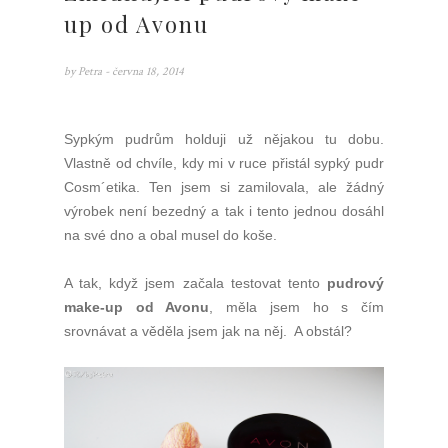
up od Avonu
by
Petra
- června 18, 2014
Sypkým pudrům holduji už nějakou tu dobu.
Vlastně od chvíle, kdy mi v ruce přistál sypký pudr
Cosm´etika. Ten jsem si zamilovala, ale žádný
výrobek není bezedný a tak i tento jednou dosáhl
na své dno a obal musel do koše.
A tak, když jsem začala testovat tento
pudrový
make-up od Avonu
, měla jsem ho s čím
srovnávat a věděla jsem jak na něj. A obstál?