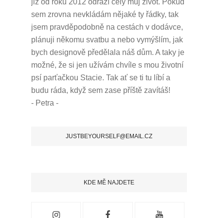
již od roku 2012 odráží celý můj život.
Pokud
sem zrovna nevkládám nějaké ty řádky, tak
jsem pravděpodobně na cestách v dodávce,
plánuji někomu svatbu a nebo vymýšlím, jak
bych designově předělala náš dům.
A taky je
možné, že si jen užívám chvíle s mou životní
psí parťačkou Stacie.
Tak ať se ti tu líbí a
budu ráda, když sem zase příště zavítáš!
- Petra -
JUSTBEYOURSELF@EMAIL.CZ
KDE MĚ NAJDETE