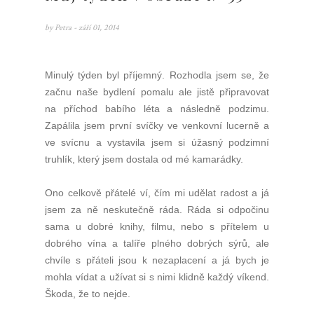
by
Petra
- září 01, 2014
Minulý týden byl příjemný. Rozhodla jsem se, že
začnu naše bydlení pomalu ale jistě připravovat
na příchod babího léta a následně podzimu.
Zapálila jsem první svíčky ve venkovní lucerně a
ve svícnu a vystavila jsem si úžasný podzimní
truhlík, který jsem dostala od mé kamarádky.
Ono celkově přátelé ví, čím mi udělat radost a já
jsem za ně neskutečně ráda. Ráda si odpočinu
sama u dobré knihy, filmu, nebo s přítelem u
dobrého vína a talíře plného dobrých sýrů, ale
chvíle s přáteli jsou k nezaplacení a já bych je
mohla vídat a užívat si s nimi klidně každý víkend.
Škoda, že to nejde.