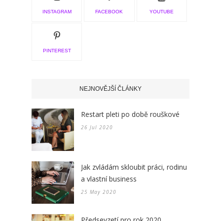
INSTAGRAM
FACEBOOK
YOUTUBE
PINTEREST
NEJNOVĚJŠÍ ČLÁNKY
Restart pleti po době rouškové
26 Jul 2020
Jak zvládám skloubit práci, rodinu
a vlastní business
25 May 2020
Předsevzetí pro rok 2020