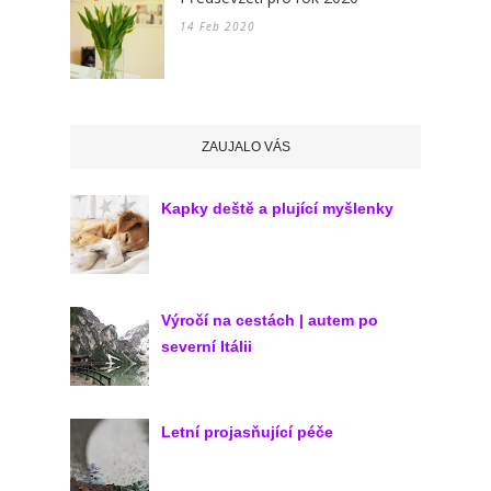
14 Feb 2020
ZAUJALO VÁS
Kapky deště a plující myšlenky
Výročí na cestách | autem po
severní Itálii
Letní projasňující péče