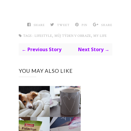
SHARE
TWEET
PIN
SHARE
,
,
TAGS :
LIFESTYLE
MŮJ TÝDEN V OBRAZE
MY LIFE
← Previous Story
Next Story →
YOU MAY ALSO LIKE