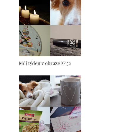
Můj týden v obraze № 52