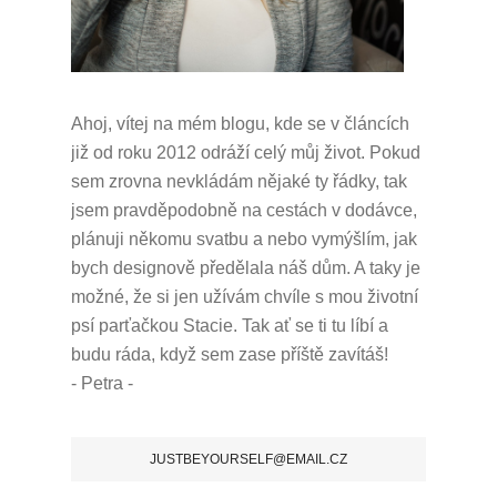
Ahoj, vítej na mém blogu, kde se v článcích
již od roku 2012 odráží celý můj život.
Pokud
sem zrovna nevkládám nějaké ty řádky, tak
jsem pravděpodobně na cestách v dodávce,
plánuji někomu svatbu a nebo vymýšlím, jak
bych designově předělala náš dům.
A taky je
možné, že si jen užívám chvíle s mou životní
psí parťačkou Stacie.
Tak ať se ti tu líbí a
budu ráda, když sem zase příště zavítáš!
- Petra -
JUSTBEYOURSELF@EMAIL.CZ