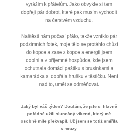
vyrážím k přátelům. Jako obvykle si tam
dopřeji pár dobrot, které pak musím vychodit
na čerstvém vzduchu.
Naštěstí nám počasí přálo, takže vzniklo pár
podzimních fotek, moje tělo se protáhlo chůzí
do kopce a zase z kopce a energii jsem
doplnila v příjemné hospůdce, kde jsem
ochutnala domácí paštiku s brusinkami a
kamarádka si dopřála hrušku v těstíčku. Není
nad to, umět se odměňovat.
Jaký byl váš týden? Doufám, že jste si hlavně
pořádně užili slunečný víkend, který mě
osobně mile překvapil. Už jsem se totiž smířila
s mrazy.