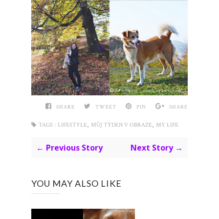
SHARE
TWEET
PIN
SHARE
,
,
TAGS :
LIFESTYLE
MŮJ TÝDEN V OBRAZE
MY LIFE
← Previous Story
Next Story →
YOU MAY ALSO LIKE