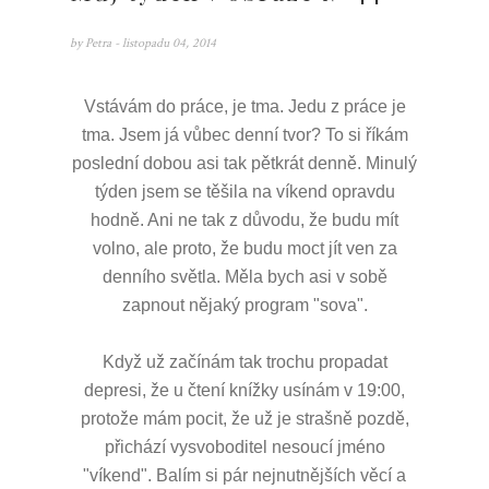
by
Petra
- listopadu 04, 2014
Vstávám do práce, je tma. Jedu z práce je
tma. Jsem já vůbec denní tvor? To si říkám
poslední dobou asi tak pětkrát denně. Minulý
týden jsem se těšila na víkend opravdu
hodně. Ani ne tak z důvodu, že budu mít
volno, ale proto, že budu moct jít ven za
denního světla. Měla bych asi v sobě
zapnout nějaký program "sova".
Když už začínám tak trochu propadat
depresi, že u čtení knížky usínám v 19:00,
protože mám pocit, že už je strašně pozdě,
přichází vysvoboditel nesoucí jméno
"víkend". Balím si pár nejnutnějších věcí a