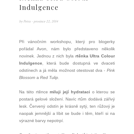
Indulgence
by
Petra
- prosince 22, 2014
Při vánočním workshopu, který pro blogerky
pořádal Avon, nám bylo představeno několik
novinek. Jednou z nich byla
rtěnka Ultra Colour
Indulgence
, která bude dostupná ve dvaceti
odstínech a já měla možnost otestovat dva -
Pink
Blossom
a
Red Tulip
.
Na této rtěnce
miluji její hydrataci
o kterou se
postará gelové složení. Navíc rtům dodává zářivý
lesk. Červený odstín je krásně sytý, ten růžový je
naopak jemnější a líbit se bude i těm, kteří si na
výrazné barvy nepotrpí.