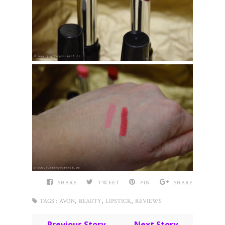
SHARE
TWEET
PIN
SHARE
,
,
,
TAGS :
AVON
BEAUTY
LIPSTICK
REVIEWS
← Previous Story
Next Story →