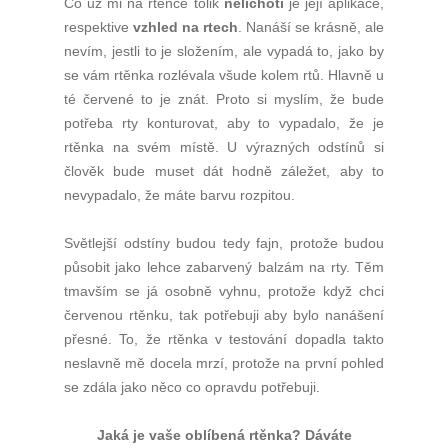
Co už mi na rtěnce tolik
nelichotí
je její aplikace,
respektive
vzhled na rtech
. Nanáší se krásně, ale
nevím, jestli to je složením, ale vypadá to, jako by
se vám rtěnka rozlévala všude kolem rtů. Hlavně u
té červené to je znát. Proto si myslím, že bude
potřeba rty konturovat, aby to vypadalo, že je
rtěnka na svém místě. U výrazných odstínů si
člověk bude muset dát hodně záležet, aby to
nevypadalo, že máte barvu rozpitou.
Světlejší odstíny budou tedy fajn, protože budou
působit jako lehce zabarvený balzám na rty. Těm
tmavším se já osobně vyhnu, protože když chci
červenou rtěnku, tak potřebuji aby bylo nanášení
přesné. To, že rtěnka v testování dopadla takto
neslavně mě docela mrzí, protože na první pohled
se zdála jako něco co opravdu potřebuji.
Jaká je vaše oblíbená rtěnka?
Dáváte