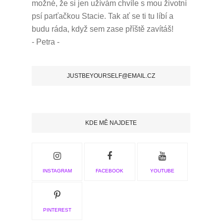
možné, že si jen užívám chvíle s mou životní
psí parťačkou Stacie.
Tak ať se ti tu líbí a
budu ráda, když sem zase příště zavítáš!
- Petra -
JUSTBEYOURSELF@EMAIL.CZ
KDE MĚ NAJDETE
INSTAGRAM
FACEBOOK
YOUTUBE
PINTEREST