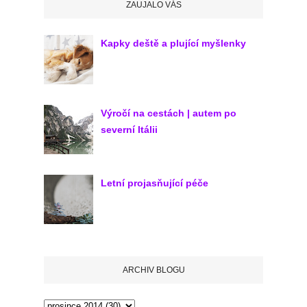
ZAUJALO VÁS
Kapky deště a plující myšlenky
Výročí na cestách | autem po
severní Itálii
Letní projasňující péče
ARCHIV BLOGU