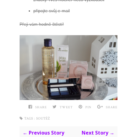
připojte svůj e-mail
Přeji vám hodně štěstí!
SHARE
TWEET
PIN
SHARE
TAGS :
SOUTĚŽ
← Previous Story
Next Story →