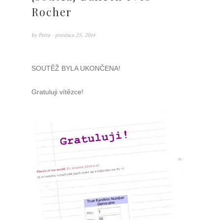
Rocher
by
Petra
- prosince 25, 2014
SOUTĚŽ BYLA UKONČENA!
Gratuluji vítězce!