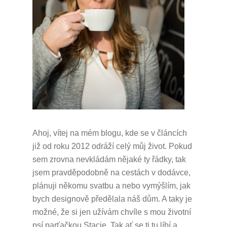
Ahoj, vítej na mém blogu, kde se v článcích
již od roku 2012 odráží celý můj život.
Pokud
sem zrovna nevkládám nějaké ty řádky, tak
jsem pravděpodobně na cestách v dodávce,
plánuji někomu svatbu a nebo vymýšlím, jak
bych designově předělala náš dům.
A taky je
možné, že si jen užívám chvíle s mou životní
psí parťačkou Stacie.
Tak ať se ti tu líbí a