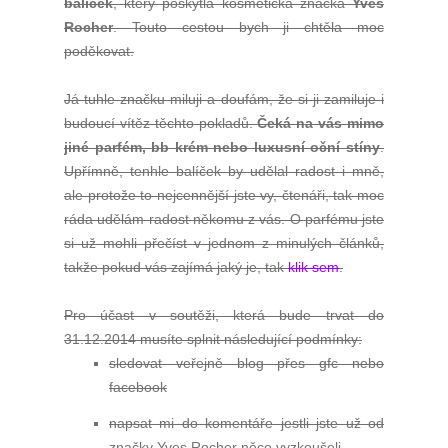
balíček
, který poskytla kosmetická značka
Yves
Rocher
. Touto cestou bych ji chtěla moc
poděkovat.
Já tuhle značku miluji a doufám, že si ji zamiluje i
budoucí vítěz těchto pokladů.
Čeká na vás mimo
jiné parfém
, bb krém nebo luxusní oční stíny
.
Upřímně, tenhle balíček by udělal radost i mně,
ale protože to nejcennější jste vy, čtenáři, tak moc
ráda udělám radost někomu z vás. O parfému jste
si už mohli přečíst v jednom z minulých článků,
takže pokud vás zajímá jaký je, tak
klik sem
.
Pro účast v soutěži, která bude trvat do
31.12.2014 musíte splnit následující podmínky:
sledovat veřejně blog přes gfc nebo
facebook
napsat mi do komentáře jestli jste už od
značky Yves Rocher něco vyzkoušeli