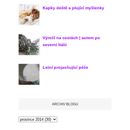
Kapky deště a plující myšlenky
Výročí na cestách | autem po
severní Itálii
Letní projasňující péče
ARCHIV BLOGU