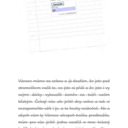
Vánoce máme za sebou a já doufám, že jste pod
stromečkem našli to, co jste si přáli a že jste i vy
svými dárky vykouzlili úsměv na tváři vašim
blízkým. Čekají nás ale ještě dny volna a tak si
nezapomeňte užít i je, a to hezky svátečně. No a
abych vám ty Vánoce alespoň trošku prodloužila,
mám pro vás ještě jednu soutěž o moc krásný