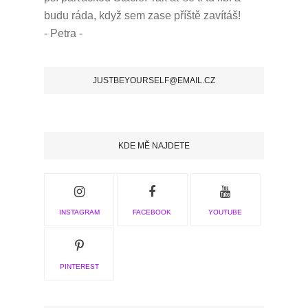
budu ráda, když sem zase příště zavítáš!
- Petra -
JUSTBEYOURSELF@EMAIL.CZ
KDE MĚ NAJDETE
INSTAGRAM
FACEBOOK
YOUTUBE
PINTEREST