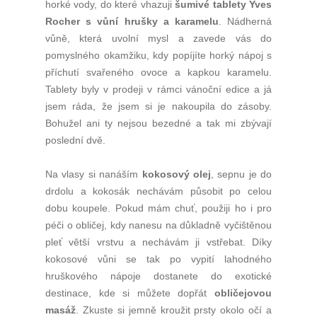
horké vody, do které vhazuji
šumivé tablety Yves
Rocher s vůní hrušky a karamelu
. Nádherná
vůně, která uvolní mysl a zavede vás do
pomyslného okamžiku, kdy popíjíte horký nápoj s
příchutí svařeného ovoce a kapkou karamelu.
Tablety byly v prodeji v rámci vánoční edice a já
jsem ráda, že jsem si je nakoupila do zásoby.
Bohužel ani ty nejsou bezedné a tak mi zbývají
poslední dvě.
Na vlasy si nanáším
kokosový olej
, sepnu je do
drdolu a kokosák nechávám působit po celou
dobu koupele. Pokud mám chuť, použiji ho i pro
péči o obličej, kdy nanesu na důkladně vyčištěnou
pleť větší vrstvu a nechávám ji vstřebat. Díky
kokosové vůni se tak po vypití lahodného
hruškového nápoje dostanete do exotické
destinace, kde si můžete dopřát
obličejovou
masáž
. Zkuste si jemně kroužit prsty okolo očí a