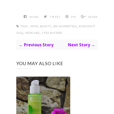
SHARE
TWEET
PIN
SHARE
,
,
,
TAGS :
AVON
BEAUTY
BIO KOSMETIKA
KOKOSOVÝ
,
,
OLEJ
SKINCARE
YVES ROCHER
← Previous Story
Next Story →
YOU MAY ALSO LIKE