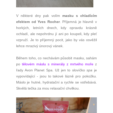
V některé dny pak volím
masku s chladícím
efektem od Yves Rocher
. Příjemná je hlavně v
horkých, letních dnech, kdy opravdu krásně
ochladí, ale nepohrdnu jí ani po koupeli, kdy pleť
vzpruží. Je to příjemný pocit, jako by vás osvěžil
lehce mrazivý únorový vánek.
Během toho, co nechávám působit masku, sahám
po
tělovém máslu s minerály z mrtvého moře
z
řady Avon Planet Spa. Už jen to slovíčko
spa
je
vypovídající - jsou to takové lázně pro pokožku.
Máslo je hutné, hydratační a rychle se vstřebává.
Skvělá tečka za mou relaxační chvilkou.