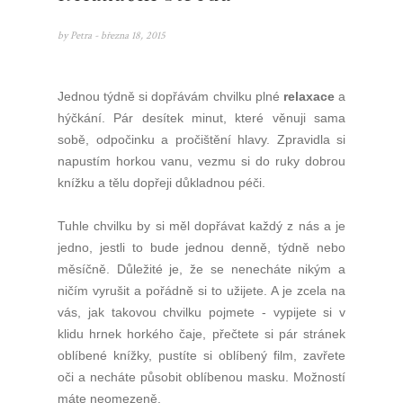
by
Petra
- března 18, 2015
Jednou týdně si dopřávám chvilku plné
relaxace
a
hýčkání. Pár desítek minut, které věnuji sama
sobě, odpočinku a pročištění hlavy. Zpravidla si
napustím horkou vanu, vezmu si do ruky dobrou
knížku a tělu dopřeji důkladnou péči.
Tuhle chvilku by si měl dopřávat každý z nás a je
jedno, jestli to bude jednou denně, týdně nebo
měsíčně. Důležité je, že se nenecháte nikým a
ničím vyrušit a pořádně si to užijete. A je zcela na
vás, jak takovou chvilku pojmete - vypijete si v
klidu hrnek horkého čaje, přečtete si pár stránek
oblíbené knížky, pustíte si oblíbený film, zavřete
oči a necháte působit oblíbenou masku. Možností
máte neomezeně.