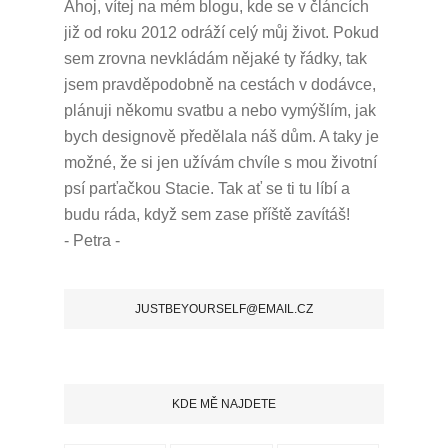
Ahoj, vítej na mém blogu, kde se v článcích
již od roku 2012 odráží celý můj život.
Pokud
sem zrovna nevkládám nějaké ty řádky, tak
jsem pravděpodobně na cestách v dodávce,
plánuji někomu svatbu a nebo vymýšlím, jak
bych designově předělala náš dům.
A taky je
možné, že si jen užívám chvíle s mou životní
psí parťačkou Stacie.
Tak ať se ti tu líbí a
budu ráda, když sem zase příště zavítáš!
- Petra -
JUSTBEYOURSELF@EMAIL.CZ
KDE MĚ NAJDETE