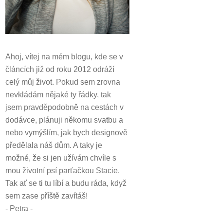
Ahoj, vítej na mém blogu, kde se v
článcích již od roku 2012 odráží
celý můj život.
Pokud sem zrovna
nevkládám nějaké ty řádky, tak
jsem pravděpodobně na cestách v
dodávce, plánuji někomu svatbu a
nebo vymýšlím, jak bych designově
předělala náš dům.
A taky je
možné, že si jen užívám chvíle s
mou životní psí parťačkou Stacie.
Tak ať se ti tu líbí a budu ráda, když
sem zase příště zavítáš!
- Petra -