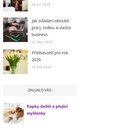
26 Jul 2020
Jak zvládám skloubit
práci, rodinu a vlastní
business
25 May 2020
Předsevzetí pro rok
2020
14 Feb 2020
ZAUJALO VÁS
Kapky deště a plující
myšlenky