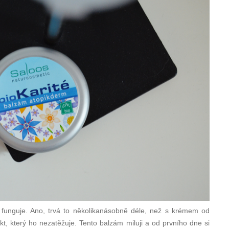
o funguje. Ano, trvá to několikanásobně déle, než s krémem od
ukt, který ho nezatěžuje. Tento balzám miluji a od prvního dne si