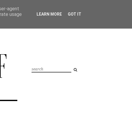
user-agent
erate usage
LEARN MORE
GOT IT