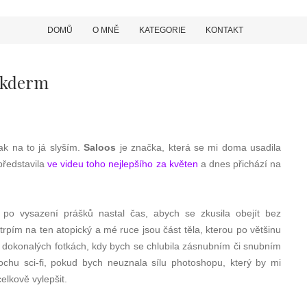
DOMŮ
O MNĚ
KATEGORIE
KONTAKT
pikderm
ak na to já slyším.
Saloos
je značka, která se mi doma usadila
ředstavila
ve videu toho nejlepšího za květen
a dnes přichází na
k po vysazení prášků nastal čas, abych se zkusila obejít bez
pím na ten atopický a mé ruce jsou část těla, kterou po většinu
o dokonalých fotkách, kdy bych se chlubila zásnubním či snubním
ochu sci-fi, pokud bych neuznala sílu photoshopu, který by mi
celkově vylepšit.