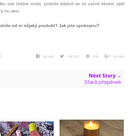
olku své čestné místo, protože kdykoli se mi začně ekzém opět
ý mi uleví.
tníte od ni nějaký produkt? Jak jste spokojeni?
S
SHARE
TWEET
PIN
SHARE
Next Story →
Starší příspěvek