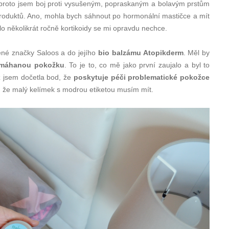
, proto jsem boj proti vysušeným, popraskaným a bolavým prstům
produktů. Ano, mohla bych sáhnout po hormonální mastičce a mít
tělo několikrát ročně kortikoidy se mi opravdu nechce.
něné značky Saloos a do jejího
bio balzámu Atopikderm
. Měl by
namáhanou pokožku
. To je to, co mě jako první zaujalo a byl to
ž jsem dočetla bod, že
poskytuje péči problematické pokožce
, že malý kelímek s modrou etiketou musím mít.