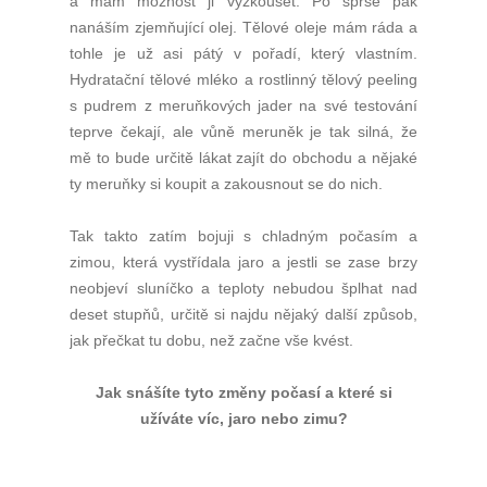
a mám možnost ji vyzkoušet. Po sprše pak
nanáším zjemňující olej. Tělové oleje mám ráda a
tohle je už asi pátý v pořadí, který vlastním.
Hydratační tělové mléko a rostlinný tělový peeling
s pudrem z meruňkových jader na své testování
teprve čekají, ale vůně meruněk je tak silná, že
mě to bude určitě lákat zajít do obchodu a nějaké
ty meruňky si koupit a zakousnout se do nich.
Tak takto zatím bojuji s chladným počasím a
zimou, která vystřídala jaro a jestli se zase brzy
neobjeví sluníčko a teploty nebudou šplhat nad
deset stupňů, určitě si najdu nějaký další způsob,
jak přečkat tu dobu, než začne vše kvést.
Jak snášíte tyto změny počasí a které si
užíváte víc, jaro nebo zimu?