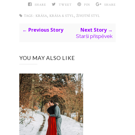
SHARE
TWEET
PIN
SHARE
,
,
TAGS :
KRÁSA
KRÁSA & STYL
ŽIVOTNÍ STYL
← Previous Story
Next Story →
Starší příspěvek
YOU MAY ALSO LIKE