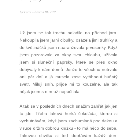
by
Petra
- března 01, 2016
Už jsem se tak trochu naladila na příchod jara.
Nakoupila jsem jarní cibulky, osázela jimi truhlíky a
do květináčků jsem naaranžovala prvosenky. Když
jsem pozorovala za okny svou chloubu, užívala
jsem si sluneční paprsky, které se přes okno
dobývaly k nám domů. Jenže to všechno netrvalo
ani pár dní a já musela zase vytáhnout huňatý
svetr. Miluji sníh, přijde mi to kouzelné, ale tak
nějak jsem s ním už nepočítala.
A tak se v posledních dnech snažím zahřát jak jen
to jde. Třeba taková horká čokoláda, kterou si
vychutnávám, když jsem zachumlaná pod dekou a
v ruce držím dobrou knížku - to má něco do sebe.
Takovou chvilku si teď dopřávám každý den.