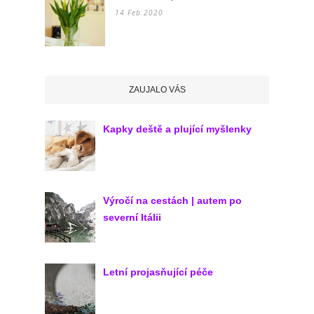
14 Feb 2020
ZAUJALO VÁS
Kapky deště a plující myšlenky
Výročí na cestách | autem po
severní Itálii
Letní projasňující péče