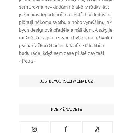
sem zrovna nevkládám nějaké ty řádky, tak
jsem pravděpodobně na cestách v dodávce,
plánuji někomu svatbu a nebo vymýšlím, jak
bych designově předělala náš dům.
A taky je
možné, že si jen užívám chvíle s mou životní
psí parťačkou Stacie.
Tak ať se ti tu líbí a
budu ráda, když sem zase příště zavítáš!
- Petra -
JUSTBEYOURSELF@EMAIL.CZ
KDE MĚ NAJDETE