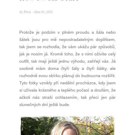
by
Petra
- října 01, 2012
Protože je podzim v plném proudu a šála nebo
šátek jsou pro mě nepostradatelným doplňkem,
tak jsem se rozhodla, že vám ukážu pár způsobů,
jak je nosím já. Kromě toho, že s nimi oživíte celý
outfit, tak mají ještě jednu výhodu, zahřejí vás. Já
osobně mám doma čtyři šály a čtyři šátky, ale
rozhodně svou sbírku plánuji do budoucna rozšířit.
Tyto fotky vznikly při nedělní procházce, kdy jsem
si užívala krásného a teplého počasí a doufám, že
ačkoli nás straší ochlazením, tak přeci jen pár
slunečných dní ještě bude.