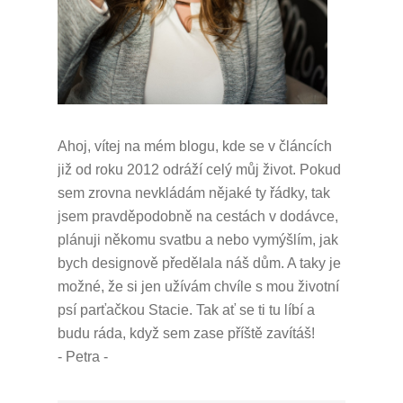
Ahoj, vítej na mém blogu, kde se v článcích
již od roku 2012 odráží celý můj život.
Pokud
sem zrovna nevkládám nějaké ty řádky, tak
jsem pravděpodobně na cestách v dodávce,
plánuji někomu svatbu a nebo vymýšlím, jak
bych designově předělala náš dům.
A taky je
možné, že si jen užívám chvíle s mou životní
psí parťačkou Stacie.
Tak ať se ti tu líbí a
budu ráda, když sem zase příště zavítáš!
- Petra -