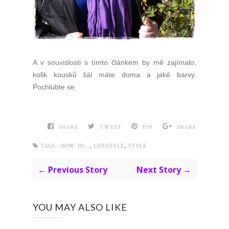
A v souvislosti s tímto článkem by mě zajímalo,
kolik kousků šál máte doma a jaké barvy.
Pochlubte se.
SHARE
TWEET
PIN
SHARE
,
,
TAGS :
HOW TO...
LIFESTYLE
STYLE
← Previous Story
Next Story →
YOU MAY ALSO LIKE