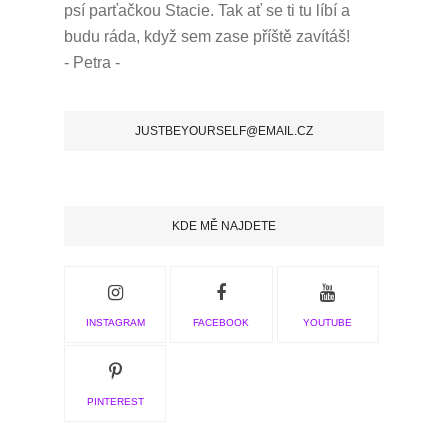
psí parťačkou Stacie.
Tak ať se ti tu líbí a
budu ráda, když sem zase příště zavítáš!
- Petra -
JUSTBEYOURSELF@EMAIL.CZ
KDE MĚ NAJDETE
INSTAGRAM
FACEBOOK
YOUTUBE
PINTEREST