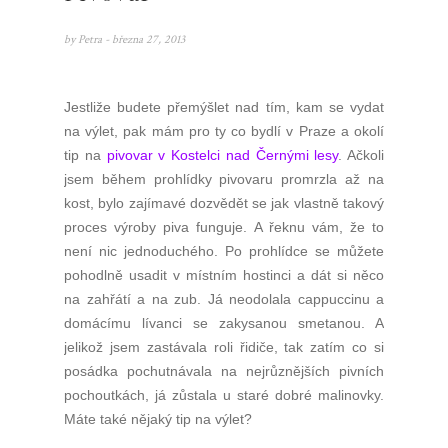
by
Petra
- března 27, 2013
Jestliže budete přemýšlet nad tím, kam se vydat
na výlet, pak mám pro ty co bydlí v Praze a okolí
tip na
pivovar v Kostelci nad Černými lesy
. Ačkoli
jsem během prohlídky pivovaru promrzla až na
kost, bylo zajímavé dozvědět se jak vlastně takový
proces výroby piva funguje. A řeknu vám, že to
není nic jednoduchého. Po prohlídce se můžete
pohodlně usadit v místním hostinci a dát si něco
na zahřátí a na zub. Já neodolala cappuccinu a
domácímu lívanci se zakysanou smetanou. A
jelikož jsem zastávala roli řidiče, tak zatím co si
posádka pochutnávala na nejrůznějších pivních
pochoutkách, já zůstala u staré dobré malinovky.
Máte také nějaký tip na výlet?