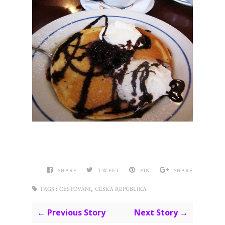
SHARE
TWEET
PIN
SHARE
,
TAGS :
CESTOVÁNÍ
ČESKÁ REPUBLIKA
← Previous Story
Next Story →