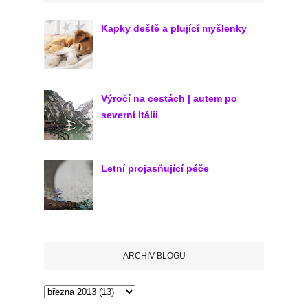
Kapky deště a plující myšlenky
Výročí na cestách | autem po
severní Itálii
Letní projasňující péče
ARCHIV BLOGU