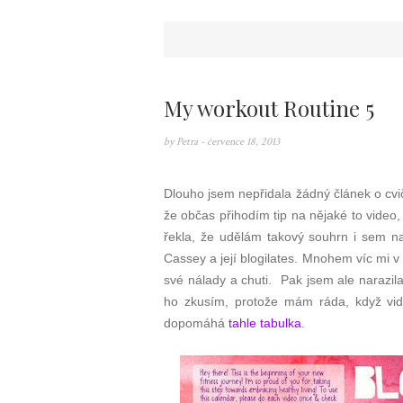
My workout Routine 5
by
Petra
- července 18, 2013
Dlouho jsem nepřidala žádný článek o cvič
že občas přihodím tip na nějaké to video,
řekla, že udělám takový souhrn i sem na
Cassey a její blogilates. Mnohem víc mi v
své nálady a chuti. Pak jsem ale narazil
ho zkusím, protože mám ráda, když vid
dopomáhá
tahle tabulka
.