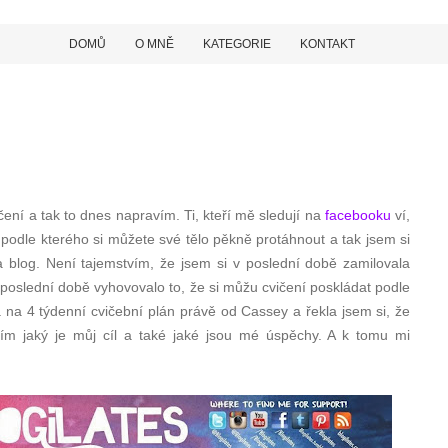
DOMŮ
O MNĚ
KATEGORIE
KONTAKT
ení a tak to dnes napravím. Ti, kteří mě sledují na
facebooku
ví,
 podle kterého si můžete své tělo pěkně protáhnout a tak jsem si
 blog. Není tajemstvím, že jsem si v poslední době zamilovala
 poslední době vyhovovalo to, že si můžu cvičení poskládat podle
a na 4 týdenní cvičební plán právě od Cassey a řekla jsem si, že
ím jaký je můj cíl a také jaké jsou mé úspěchy. A k tomu mi