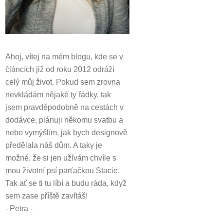
Ahoj, vítej na mém blogu, kde se v
článcích již od roku 2012 odráží
celý můj život.
Pokud sem zrovna
nevkládám nějaké ty řádky, tak
jsem pravděpodobně na cestách v
dodávce, plánuji někomu svatbu a
nebo vymýšlím, jak bych designově
předělala náš dům.
A taky je
možné, že si jen užívám chvíle s
mou životní psí parťačkou Stacie.
Tak ať se ti tu líbí a budu ráda, když
sem zase příště zavítáš!
- Petra -