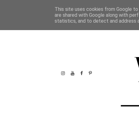
This site uses cookies from Google to d
are shared with Google along with perf
statistics, and to detect and address 