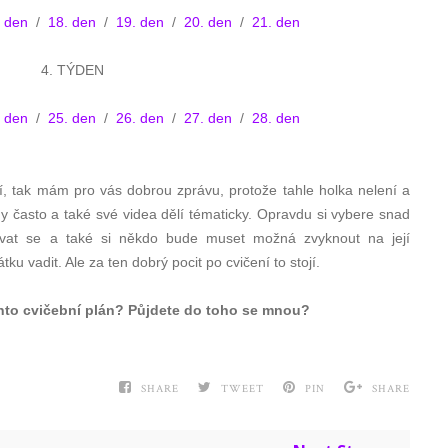
. den
/
18. den
/
19. den
/
20. den
/
21. den
4. TÝDEN
. den
/
25. den
/
26. den
/
27. den
/
28. den
í, tak mám pro vás dobrou zprávu, protože tahle holka nelení a
y často a také své videa dělí tématicky. Opravdu si vybere snad
rovat se a také si někdo bude muset možná zvyknout na její
 vadit. Ale za ten dobrý pocit po cvičení to stojí.
nto cvičební plán? Půjdete do toho se mnou?
SHARE
TWEET
PIN
SHARE