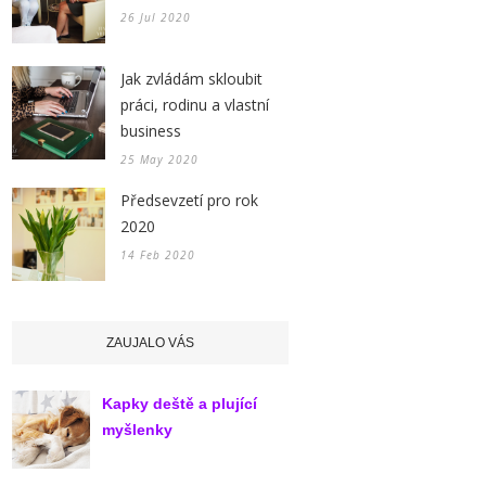
26 Jul 2020
Jak zvládám skloubit
práci, rodinu a vlastní
business
25 May 2020
Předsevzetí pro rok
2020
14 Feb 2020
ZAUJALO VÁS
Kapky deště a plující
myšlenky