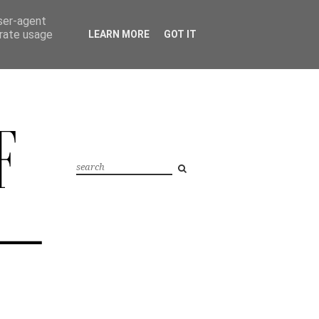
user-agent
erate usage
LEARN MORE
GOT IT