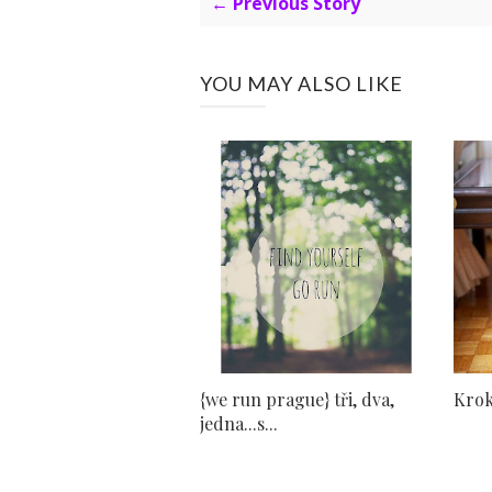
← Previous Story
YOU MAY ALSO LIKE
{we run prague} tři, dva,
Krok
jedna...s...