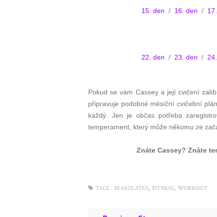
15. den
/
16. den
/
17
22. den
/
23. den
/
24
Pokud se vám Cassey a její cvičení zalíb
připravuje podobné měsíční cvičební plán
každý. Jen je občas potřeba zaregist
temperament, který může někomu ze začátku
Znáte Cassey? Znáte te
,
,
TAGS :
BLOGILATES
FITNESS
WORKOUT