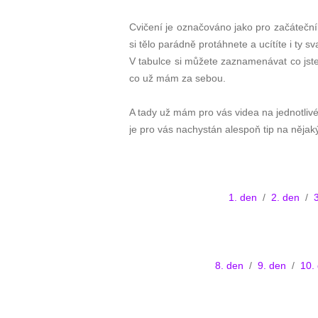
Cvičení je označováno jako pro začátečník
si tělo parádně protáhnete a ucítíte i ty sv
V tabulce si můžete zaznamenávat co jste s
co už mám za sebou.
A tady už mám pro vás videa na jednotliv
je pro vás nachystán alespoň tip na nějak
1. den
/
2. den
/
8. den
/
9. den
/
10.