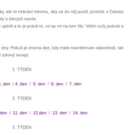
y, ale to nebrání nikomu, aby se do něj pustil, protože s Cassey
aly o kterých nevíte.
plnili a to je právě to, co se mi na tom líbí. Vidím svůj pokrok a
é dny. Pokud je zrovna den, kdy máte naordinován odpočinek, tak
ý zdravý recept.
1. TÝDEN
3. den
/
4. den
/
5. den
/
6. den
/
7. den
2. TÝDEN
 den
/
11. den
/
12.den
/
13. den
/
14. den
3. TÝDEN