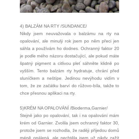
4) BALZÁM NA RTY /SUNDANCE/
Nikdy jsem neuvažovala o balzámu na rty na
opalování, ale minulý rok jsem po něm přeci jen
sáhla a používám ho dodnes. Ochranný faktor 20
je podle mého názoru dostačující, ale pokud máte
špatný pigment a citlivou pleť sáhněte klidně po
vyšším. Tento balzám rty hydratuje, chrání před
sluníčkem a neštípe. Jedinou nevýhodu vidím v
tom, že ze začátku barví do růžovo-bíla, takže to
chce přesnou aplikaci na rty.
5)KRÉM NA OPALOVÁNÍ /Bioderma,Garnier/
Stejně jako po opalování, tak i na opalování mám
krém od Garnier. Zvolila jsem ochranný faktor 30,
protože jsem se rozhodla, že raději přijedou domů
méně opálená, ale nechtěla jsem už nikdy zažít