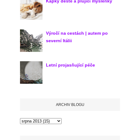
Kapky deště a plující myšlenky
Výročí na cestách | autem po
severní Itálii
Letní projasňující péče
ARCHIV BLOGU