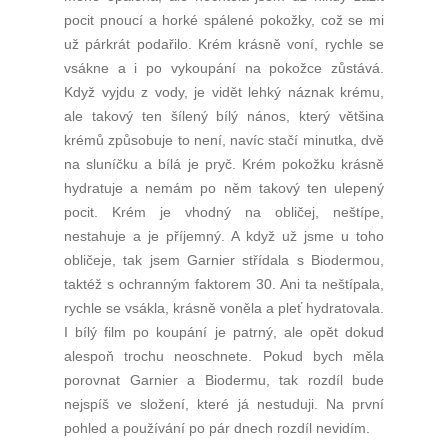
pocit pnoucí a horké spálené pokožky, což se mi
už párkrát podařilo. Krém krásně voní, rychle se
vsákne a i po vykoupání na pokožce zůstává.
Když vyjdu z vody, je vidět lehký náznak krému,
ale takový ten šílený bílý nános, který většina
krémů způsobuje to není, navíc stačí minutka, dvě
na sluníčku a bílá je pryč. Krém pokožku krásně
hydratuje a nemám po něm takový ten ulepený
pocit. Krém je vhodný na obličej, neštípe,
nestahuje a je příjemný. A když už jsme u toho
obličeje, tak jsem Garnier střídala s Biodermou,
taktéž s ochranným faktorem 30. Ani ta neštípala,
rychle se vsákla, krásně voněla a pleť hydratovala.
I bílý film po koupání je patrný, ale opět dokud
alespoň trochu neoschnete. Pokud bych měla
porovnat Garnier a Biodermu, tak rozdíl bude
nejspíš ve složení, které já nestuduji. Na první
pohled a používání po pár dnech rozdíl nevidím.