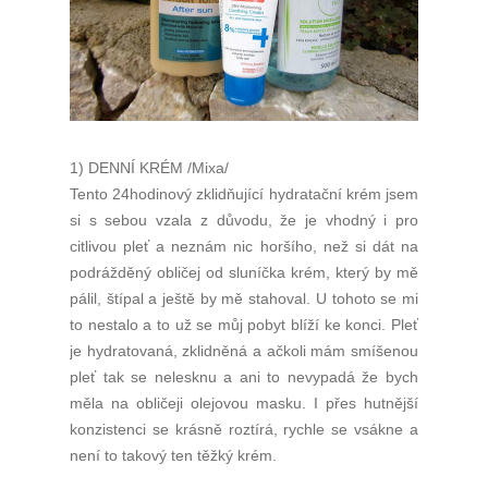
1) DENNÍ KRÉM /Mixa/
Tento 24hodinový zklidňující hydratační krém jsem
si s sebou vzala z důvodu, že je vhodný i pro
citlivou pleť a neznám nic horšího, než si dát na
podrážděný obličej od sluníčka krém, který by mě
pálil, štípal a ještě by mě stahoval. U tohoto se mi
to nestalo a to už se můj pobyt blíží ke konci. Pleť
je hydratovaná, zklidněná a ačkoli mám smíšenou
pleť tak se nelesknu a ani to nevypadá že bych
měla na obličeji olejovou masku. I přes hutnější
konzistenci se krásně roztírá, rychle se vsákne a
není to takový ten těžký krém.