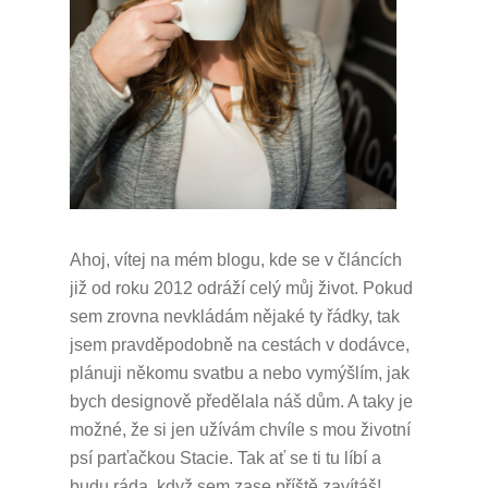
Ahoj, vítej na mém blogu, kde se v článcích
již od roku 2012 odráží celý můj život.
Pokud
sem zrovna nevkládám nějaké ty řádky, tak
jsem pravděpodobně na cestách v dodávce,
plánuji někomu svatbu a nebo vymýšlím, jak
bych designově předělala náš dům.
A taky je
možné, že si jen užívám chvíle s mou životní
psí parťačkou Stacie.
Tak ať se ti tu líbí a
budu ráda, když sem zase příště zavítáš!