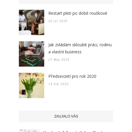
Restart pleti po době rouškové
26 Jul 2020
Jak zvládám skloubit práci, rodinu
a vlastní business
25 May 2020
Předsevzetí pro rok 2020
14 Feb 2020
ZAUJALO VÁS