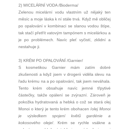
2) MICELÁRNÍ VODA /Bioderma/
Zelenou micelární vodu vlastním už nějaký ten
měsíc a moje láska k ní stále trvá. Když mě obličej
po opalování v kombinaci se slanou vodou štípe,
tak stačí přetřít vatovým tampónem s micelárkou a
je po problémech. Navíc pleť vyčistí, zklidní a
nestahuje ji.
3) KRÉM PO OPALOVÁNÍ /Garnier/
S kosmetikou Garnier mám zatím dobré
zkušenosti a když jsem v drogerii viděla slevu na
řadu krému na a po opalování, tak jsem neváhala.
Tento krém obsahuje navíc jemné třpytivé
částečky, takže opálení se zvýrazní. Zároveň je
pokožka hydratovaná a hebká o což se stará olej
Monoi o který je tento krém obohacen /
olej Monoi
je výsledkem spojení květů gardénie a
kokosového oleje
/. Krém se rychle vsákne a