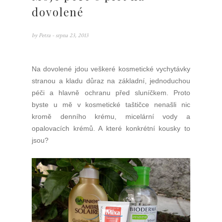
dovolené
by
Petra
- srpna 23, 2013
Na dovolené jdou veškeré kosmetické vychytávky
stranou a kladu důraz na základní, jednoduchou
péči a hlavně ochranu před sluníčkem. Proto
byste u mě v kosmetické taštičce nenašli nic
kromě denního krému, micelární vody a
opalovacích krémů. A které konkrétní kousky to
jsou?