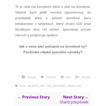
To je celá má kompletní péče o pleť na dovolené.
Vlastně bych ještě neměla zapomenout, že
pravidelně před a během dovolené beru
betakaroten v tabletkách, který chrání kůži před
škodlivými vlivy UV záření, zpomaluje proces
stárnutí a podporuje opálení.
Jak o svou pleť pečujete na dovolené vy?
Používáte nějaké speciální výrobky?
SHARE
TWEET
PIN
SHARE
,
,
,
TAGS :
BEAUTY
MY LIFE
REVIEWS
SKINCARE
← Previous Story
Next Story →
Starší příspěvek