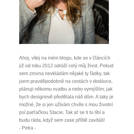
Ahoj, vítej na mém blogu, kde se v článcích
již od roku 2012 odráží celý můj život.
Pokud
sem zrovna nevkládám nějaké ty řádky, tak
jsem pravděpodobně na cestách v dodávce,
plánuji někomu svatbu a nebo vymýšlím, jak
bych designově předělala náš dům.
A taky je
možné, že si jen užívám chvíle s mou životní
psí parťačkou Stacie.
Tak ať se ti tu líbí a
budu ráda, když sem zase příště zavítáš!
- Petra -