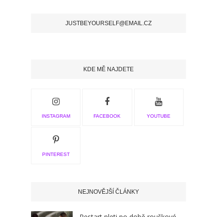
JUSTBEYOURSELF@EMAIL.CZ
KDE MĚ NAJDETE
INSTAGRAM
FACEBOOK
YOUTUBE
PINTEREST
NEJNOVĚJŠÍ ČLÁNKY
Restart pleti po době rouškové