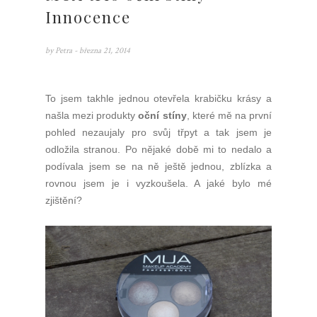
Innocence
by
Petra
- března 21, 2014
To jsem takhle jednou otevřela krabičku krásy a
našla mezi produkty
oční stíny
, které mě na první
pohled nezaujaly pro svůj třpyt a tak jsem je
odložila stranou. Po nějaké době mi to nedalo a
podívala jsem se na ně ještě jednou, zblízka a
rovnou jsem je i vyzkoušela. A jaké bylo mé
zjištění?