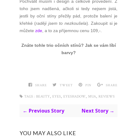
Pochválit musím i design a celkově provedení. Z
toho jsem nadšená, ačkoli si tedy nejsem jistá,
jestli by oční stíny přežily pád, protože balení je
křehké (
raději jsem to nezkoušela
). Zakoupit si je
můžete
zde
, a to za příjemnou cenu 109,-.
Znáte tohle trio očních stínů? Jak se vám líbí
barvy?
SHARE
TWEET
PIN
SHARE
,
,
,
,
TAGS :
BEAUTY
EYES
EYESHADOW
MUA
REVIEWS
← Previous Story
Next Story →
YOU MAY ALSO LIKE