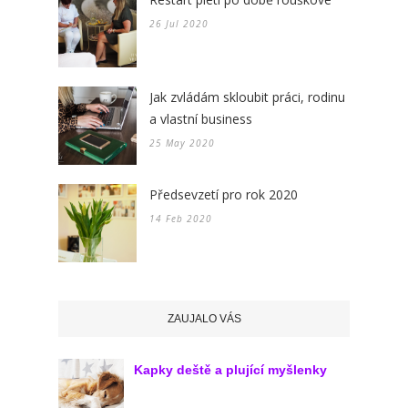
26 Jul 2020
Jak zvládám skloubit práci, rodinu
a vlastní business
25 May 2020
Předsevzetí pro rok 2020
14 Feb 2020
ZAUJALO VÁS
Kapky deště a plující myšlenky