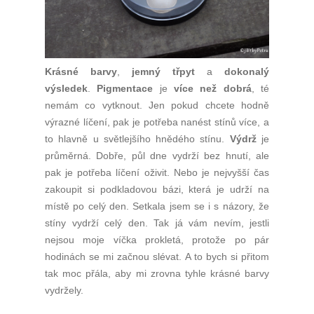
Krásné barvy
,
jemný třpyt
a
dokonalý
výsledek
.
Pigmentace
je
více než dobrá
, té
nemám co vytknout. Jen pokud chcete hodně
výrazné líčení, pak je potřeba nanést stínů více, a
to hlavně u světlejšího hnědého stínu.
Výdrž
je
průměrná. Dobře, půl dne vydrží bez hnutí, ale
pak je potřeba líčení oživit. Nebo je nejvyšší čas
zakoupit si podkladovou bázi, která je udrží na
místě po celý den. Setkala jsem se i s názory, že
stíny vydrží celý den. Tak já vám nevím, jestli
nejsou moje víčka prokletá, protože po pár
hodinách se mi začnou slévat. A to bych si přitom
tak moc přála, aby mi zrovna tyhle krásné barvy
vydržely.