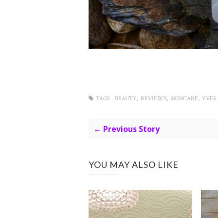
,
,
,
TAGS :
BEAUTY
REVIEWS
SKINCARE
YVES
← Previous Story
YOU MAY ALSO LIKE