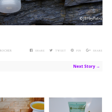
 ROCHER
SHARE
TWEET
PIN
SHARE
Next Story →