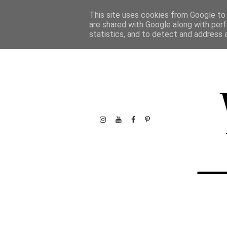
This site uses cookies from Google to d
are shared with Google along with perf
statistics, and to detect and address 