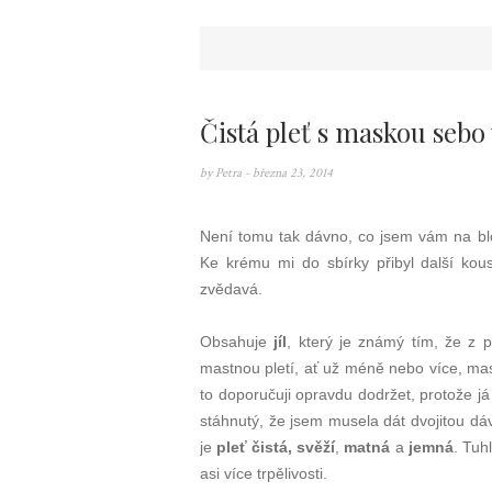
Čistá pleť s maskou sebo
by
Petra
- března 23, 2014
Není tomu tak dávno, co jsem vám na bl
Ke krému mi do sbírky přibyl další kou
zvědavá.
Obsahuje
jíl
, který je známý tím, že z p
mastnou pletí, ať už méně nebo více, ma
to doporučuji opravdu dodržet, protože j
stáhnutý, že jsem musela dát dvojitou dá
je
pleť čistá, svěží
,
matná
a
jemná
. Tuh
asi více trpělivosti.