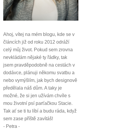
Ahoj, vítej na mém blogu, kde se v
článcích již od roku 2012 odráží
celý můj život.
Pokud sem zrovna
nevkládám nějaké ty řádky, tak
jsem pravděpodobně na cestách v
dodávce, plánuji někomu svatbu a
nebo vymýšlím, jak bych designově
předělala náš dům.
A taky je
možné, že si jen užívám chvíle s
mou životní psí parťačkou Stacie.
Tak ať se ti tu líbí a budu ráda, když
sem zase příště zavítáš!
- Petra -