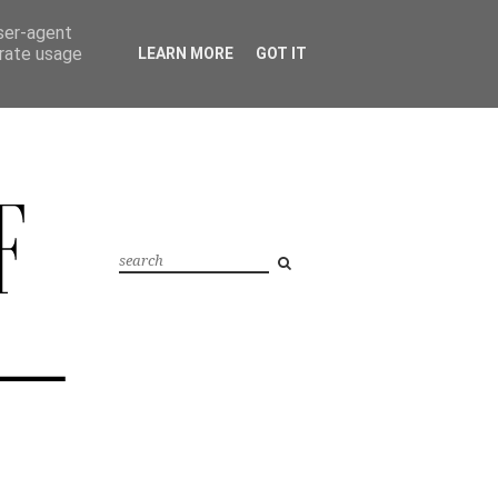
user-agent
erate usage
LEARN MORE
GOT IT