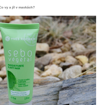
Co vy a jíl v maskách?