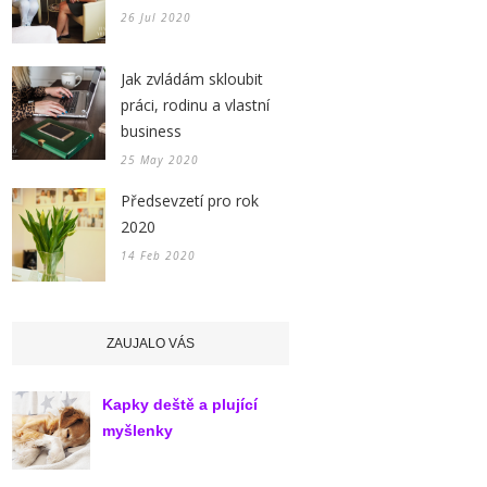
26 Jul 2020
Jak zvládám skloubit
práci, rodinu a vlastní
business
25 May 2020
Předsevzetí pro rok
2020
14 Feb 2020
ZAUJALO VÁS
Kapky deště a plující
myšlenky