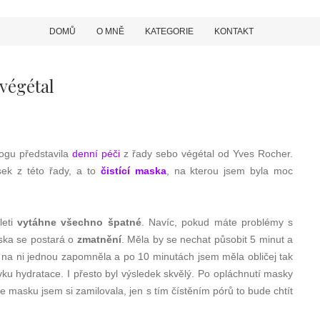
DOMŮ
O MNĚ
KATEGORIE
KONTAKT
 végétal
ogu představila
denní péči
z řady sebo végétal od Yves Rocher.
sek z této řady, a to
čistící maska
, na kterou jsem byla moc
leti
vytáhne všechno špatné
. Navíc, pokud máte problémy s
ska se postará o
zmatnění
. Měla by se nechat působit 5 minut a
á na ni jednou zapomněla a po 10 minutách jsem měla obličej tak
vku hydratace. I přesto byl výsledek skvělý. Po opláchnutí masky
le masku jsem si zamilovala, jen s tím čístěním pórů to bude chtít