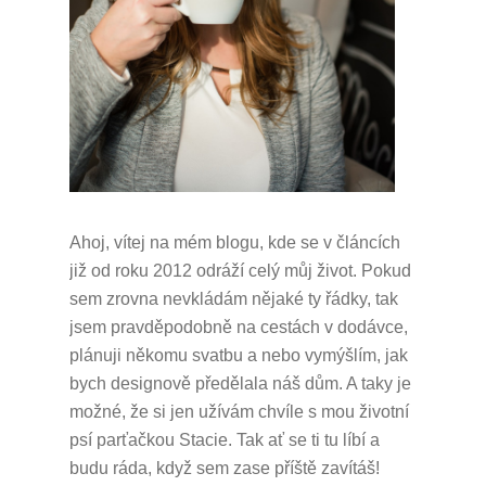
Ahoj, vítej na mém blogu, kde se v článcích
již od roku 2012 odráží celý můj život.
Pokud
sem zrovna nevkládám nějaké ty řádky, tak
jsem pravděpodobně na cestách v dodávce,
plánuji někomu svatbu a nebo vymýšlím, jak
bych designově předělala náš dům.
A taky je
možné, že si jen užívám chvíle s mou životní
psí parťačkou Stacie.
Tak ať se ti tu líbí a
budu ráda, když sem zase příště zavítáš!