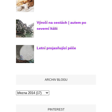
Výročí na cestách | autem po
severní Itálii
Letní projasňující péče
ARCHIV BLOGU
PINTEREST