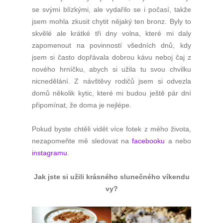
se svými blízkými, ale vydařilo se i počasí, takže
jsem mohla zkusit chytit nějaký ten bronz. Byly to
skvělé ale krátké tři dny volna, které mi daly
zapomenout na povinností všedních dnů, kdy
jsem si často dopřávala dobrou kávu neboj čaj z
nového hrníčku, abych si užila tu svou chvilku
nicnedělání. Z návštěvy rodičů jsem si odvezla
domů několik kytic, které mi budou ještě pár dní
připomínat, že doma je nejlépe.
Pokud byste chtěli vidět více fotek z mého života,
nezapomeňte mě sledovat na
facebooku
a nebo
instagramu
.
Jak jste si užili krásného slunečného víkendu
vy?