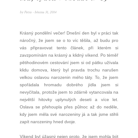
by
Petra
- března 31, 2014
Krásný pondělní večer! Dnešní den byl v práci tak
náročný, že jsem se o to víc těšila, až budu pro
vás připravovat tento článek, při kterém si
zavzpomínám na krásný a klidný víkend. Po téměř
pětihodinovém cestování jsem si od pátku užívala
klidu domova, který byl pravda trochu narušen
velkou oslavou narozenin mého táty. To, že jsem
spořádala hromadu dobrého jídla jsem si
nevyčítala, protože jsem to zdárně vytancovala na
největší hitovky uplynulých deseti a více let.
Oslava se přehoupla přes půlnoc až do neděle,
kdy jsem měla své narozeniny já a tak jsme stihli
zapít narozeniny hned dvoje.
Víkend byl úžasný nejen proto, že jsem mohla být