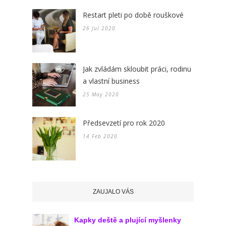
Restart pleti po době rouškové
26 Jul 2020
Jak zvládám skloubit práci, rodinu
a vlastní business
25 May 2020
Předsevzetí pro rok 2020
14 Feb 2020
ZAUJALO VÁS
Kapky deště a plující myšlenky