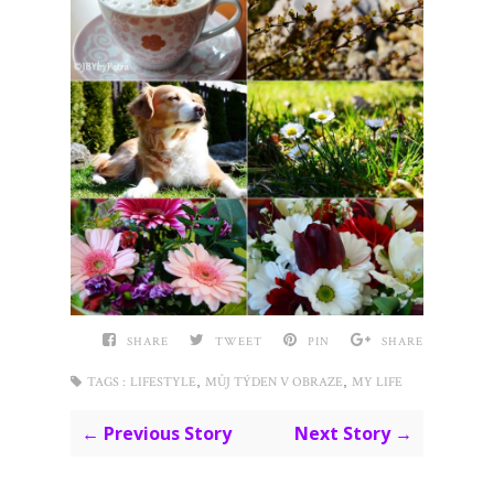
SHARE
TWEET
PIN
SHARE
,
,
TAGS :
LIFESTYLE
MŮJ TÝDEN V OBRAZE
MY LIFE
← Previous Story
Next Story →