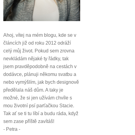
Ahoj, vítej na mém blogu, kde se v
článcích již od roku 2012 odráží
celý můj život.
Pokud sem zrovna
nevkládám nějaké ty řádky, tak
jsem pravděpodobně na cestách v
dodávce, plánuji někomu svatbu a
nebo vymýšlím, jak bych designově
předělala náš dům.
A taky je
možné, že si jen užívám chvíle s
mou životní psí parťačkou Stacie.
Tak ať se ti tu líbí a budu ráda, když
sem zase příště zavítáš!
- Petra -