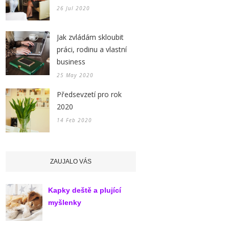
26 Jul 2020
Jak zvládám skloubit
práci, rodinu a vlastní
business
25 May 2020
Předsevzetí pro rok
2020
14 Feb 2020
ZAUJALO VÁS
Kapky deště a plující
myšlenky