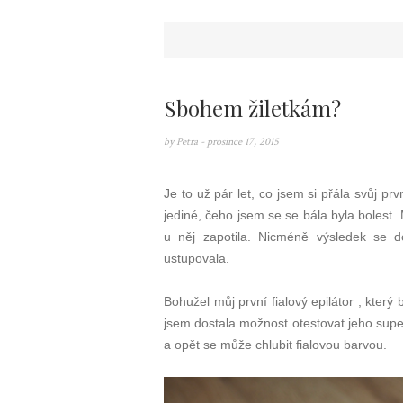
Sbohem žiletkám?
by
Petra
- prosince 17, 2015
Je to už pár let, co jsem si přála svůj pr
jediné, čeho jsem se se bála byla bolest.
u něj zapotila. Nicméně výsledek se d
ustupovala.
Bohužel můj první fialový epilátor , který
jsem dostala možnost otestovat jeho supe
a opět se může chlubit fialovou barvou.