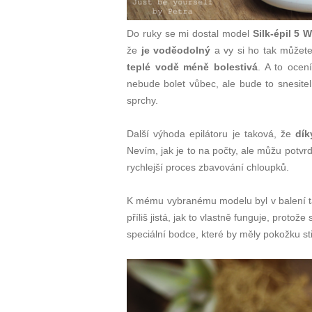
Do ruky se mi dostal model
Silk-épil 5 
že
je voděodolný
a vy si ho tak můžet
teplé vodě méně bolestivá
. A to ocen
nebude bolet vůbec, ale bude to snesiteln
sprchy.
Další výhoda epilátoru je taková, že
dík
Nevím, jak je to na počty, ale můžu potvrd
rychlejší proces zbavování chloupků.
K mému vybranému modelu byl v balení ta
příliš jistá, jak to vlastně funguje, prot
speciální bodce, které by měly pokožku st