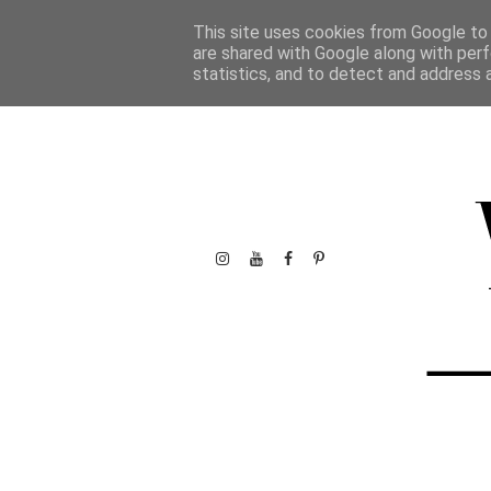
This site uses cookies from Google to d
are shared with Google along with perf
statistics, and to detect and address 