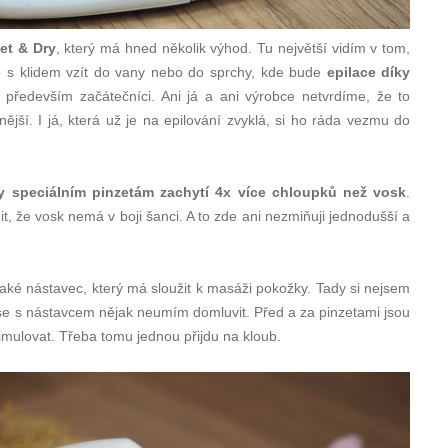
Wet & Dry
, který má hned několik výhod. Tu největší vidím v tom,
e s klidem vzít do vany nebo do sprchy, kde bude
epilace díky
í především začátečníci. Ani já a ani výrobce netvrdíme, že to
ější. I já, která už je na epilování zvyklá, si ho ráda vezmu do
y speciálním pinzetám zachytí 4x více chloupků než vosk
.
it, že vosk nemá v boji šanci. A to zde ani nezmiňuji jednodušší a
ké nástavec, který má sloužit k masáži pokožky. Tady si nejsem
ože se s nástavcem nějak neumím domluvit. Před a za pinzetami jsou
imulovat. Třeba tomu jednou přijdu na kloub.