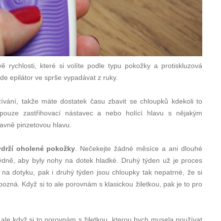
 rychlosti, které si volíte podle typu pokožky a protiskluzová
de epilátor ve sprše vypadávat z ruky.
ívání, takže máte dostatek času zbavit se chloupků kdekoli to
 pouze zastřihovací nástavec a nebo holící hlavu s nějakým
avně pinzetovou hlavu.
ýdrží oholené pokožky
. Nečekejte žádné měsíce a ani dlouhé
týdně, aby byly nohy na dotek hladké. Druhý týden už je proces
na dotyku, pak i druhý týden jsou chloupky tak nepatrné, že si
ozná. Když si to ale porovnám s klasickou žiletkou, pak je to pro
 ale když si to porovnám s žiletkou, kterou bych musela používat