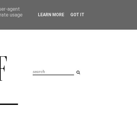
user-agent
erate usage
LEARN MORE
GOT IT