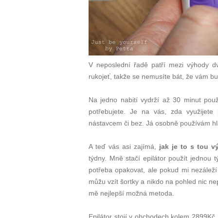
V neposlední řadě patří mezi výhody dvě
rukojeť, takže se nemusíte bát, že vám bu
Na jedno nabití vydrží až 30 minut použ
potřebujete. Je na vás, zda využijete
nástavcem či bez. Já osobně používám hl
A teď vás asi zajímá,
jak je to s tou v
týdny. Mně stačí epilátor použít jednou 
potřeba opakovat, ale pokud mi nezáleží 
můžu vzít šortky a nikdo na pohled nic nep
mě nejlepší možná metoda.
Epilátor stojí v obchodech kolem 2899Kč,