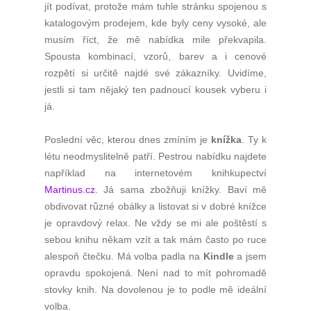
jít podívat, protože mám tuhle stránku spojenou s
katalogovým prodejem, kde byly ceny vysoké, ale
musím říct, že mě nabídka mile překvapila.
Spousta kombinací, vzorů, barev a i cenové
rozpětí si určitě najdé své zákazníky. Uvidíme,
jestli si tam nějaký ten padnoucí kousek vyberu i
já.
Poslední věc, kterou dnes zmíním je
knížka
. Ty k
létu neodmyslitelně patří. Pestrou nabídku najdete
například na internetovém knihkupectví
Martinus.cz
. Já sama zbožňuji knížky. Baví mě
obdivovat různé obálky a listovat si v dobré knížce
je opravdový relax. Ne vždy se mi ale poštěstí s
sebou knihu někam vzít a tak mám často po ruce
alespoň čtečku. Má volba padla na
Kindle
a jsem
opravdu spokojená. Není nad to mít pohromadě
stovky knih. Na dovolenou je to podle mě ideální
volba.