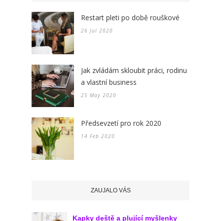
Restart pleti po době rouškové
26 Jul 2020
Jak zvládám skloubit práci, rodinu
a vlastní business
25 May 2020
Předsevzetí pro rok 2020
14 Feb 2020
ZAUJALO VÁS
Kapky deště a plující myšlenky