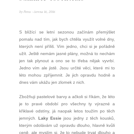
by
Petra
- června 16, 2016
S blížící se letní sezonou začínám přemýšlet
pomalu nad tím, jak bych chtěla využít volné dny,
kterých není příliš. Vím jedno, chci si je pořádně
užít. Ještě nemám jasné plány, možná to nechám
jen tak plynout a ono se to třeba nějak vyvrbí.
Jedno vím ale jistě. Jsou určité věci, které mi to
léto mohou zpříjemnit. Je jich opravdu hodně a
dnes vám ukážu jen zlomek z nich.
Zbožňuji pastelové barvy a ačkoli si říkám, že léto
je to pravé období pro všechny ty výrazné a
křiklavé odstíny, já naopak letos toužím po těch
jemných.
Laky Essie
jsou jedny z těch kousků,
kterým odolávám už opravdu dlouho, hlavně kvůli
ceně, ale myslím si, že to nebude trvat dlouho a