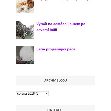
Výročí na cestách | autem po
severní Itálii
Letní projasňující péče
ARCHIV BLOGU
PINTEREST