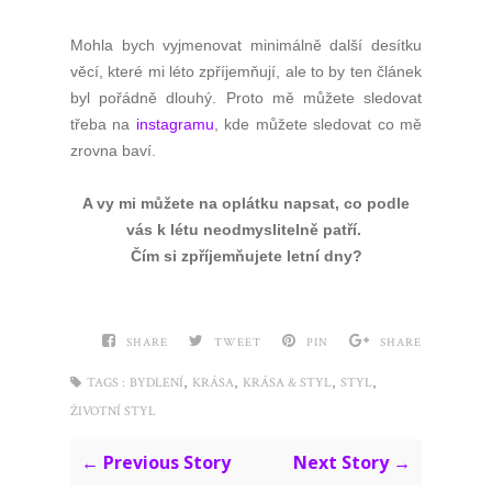
Mohla bych vyjmenovat minimálně další desítku
věcí, které mi léto zpříjemňují, ale to by ten článek
byl pořádně dlouhý. Proto mě můžete sledovat
třeba na
instagramu
, kde můžete sledovat co mě
zrovna baví.
A vy mi můžete na oplátku napsat, co podle
vás k létu neodmyslitelně patří.
Čím si zpříjemňujete letní dny?
SHARE
TWEET
PIN
SHARE
,
,
,
,
TAGS :
BYDLENÍ
KRÁSA
KRÁSA & STYL
STYL
ŽIVOTNÍ STYL
← Previous Story
Next Story →