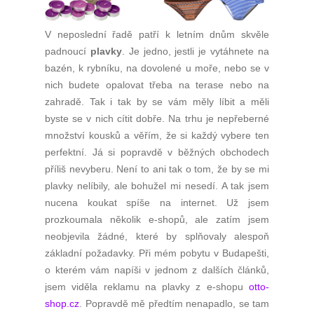
V neposlední řadě patří k letním dnům skvěle
padnoucí
plavky
. Je jedno, jestli je vytáhnete na
bazén, k rybníku, na dovolené u moře, nebo se v
nich budete opalovat třeba na terase nebo na
zahradě. Tak i tak by se vám měly líbit a měli
byste se v nich cítit dobře. Na trhu je nepřeberné
množství kousků a věřím, že si každý vybere ten
perfektní. Já si popravdě v běžných obchodech
příliš nevyberu. Není to ani tak o tom, že by se mi
plavky nelíbily, ale bohužel mi nesedí. A tak jsem
nucena koukat spíše na internet. Už jsem
prozkoumala několik e-shopů, ale zatím jsem
neobjevila žádné, které by splňovaly alespoň
základní požadavky. Při mém pobytu v Budapešti,
o kterém vám napíši v jednom z dalších článků,
jsem viděla reklamu na plavky z e-shopu
otto-
shop.cz
. Popravdě mě předtím nenapadlo, se tam