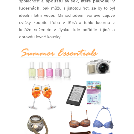
společnost a
spoustu svíček, které plápolají v
lucernách
, pak můžu s jistotou říct, že by to byl
ideální letní večer. Mimochodem, voňavé čajové
svíčky koupíte třeba v IKEA a tuhle lucernu z
koláže seženete v Jysku, kde pořídíte i jiné a
opravdu levné kousky.