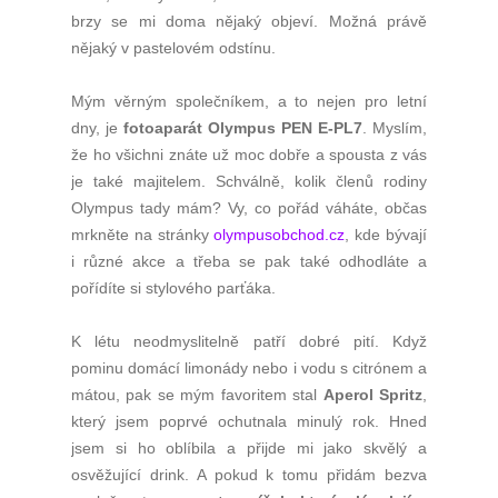
brzy se mi doma nějaký objeví. Možná právě
nějaký v pastelovém odstínu.
Mým věrným společníkem, a to nejen pro letní
dny, je
fotoaparát Olympus PEN
E-PL7
. Myslím,
že ho všichni znáte už moc dobře a spousta z vás
je také majitelem. Schválně, kolik členů rodiny
Olympus tady mám? Vy, co pořád váháte, občas
mrkněte na stránky
olympusobchod.cz
, kde bývají
i různé akce a třeba se pak také odhodláte a
pořídíte si stylového parťáka.
K létu neodmyslitelně patří dobré pití. Když
pominu domácí limonády nebo i vodu s citrónem a
mátou, pak se mým favoritem stal
Aperol Spritz
,
který jsem poprvé ochutnala minulý rok. Hned
jsem si ho oblíbila a přijde mi jako skvělý a
osvěžující drink. A pokud k tomu přidám bezva