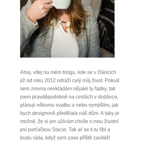
Ahoj, vítej na mém blogu, kde se v článcích
již od roku 2012 odráží celý můj život.
Pokud
sem zrovna nevkládám nějaké ty řádky, tak
jsem pravděpodobně na cestách v dodávce,
plánuji někomu svatbu a nebo vymýšlím, jak
bych designově předělala náš dům.
A taky je
možné, že si jen užívám chvíle s mou životní
psí parťačkou Stacie.
Tak ať se ti tu líbí a
budu ráda, když sem zase příště zavítáš!