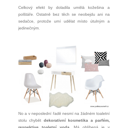
Celkový efekt by doladila umělá kožešina a
polštáře. Ostatně bez těch se neobejdu ani na
sedačce, protože umí udělat místo útulným a
jedinečným.
No a v neposlední řadě nesmí na žádném toaletní
stolu chybět
dekorativní kosmetika a parfém,
respektive toaletní voda
. Má oblíbená je v