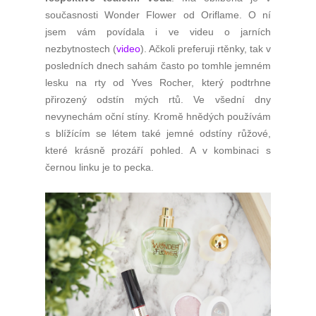
současnosti Wonder Flower od Oriflame. O ní
jsem vám povídala i ve videu o jarních
nezbytnostech (
video
). Ačkoli preferuji rtěnky, tak v
posledních dnech sahám často po tomhle jemném
lesku na rty od Yves Rocher, který podtrhne
přirozený odstín mých rtů. Ve všední dny
nevynechám oční stíny. Kromě hnědých používám
s blížícím se létem také jemné odstíny růžové,
které krásně prozáří pohled. A v kombinaci s
černou linku je to pecka.