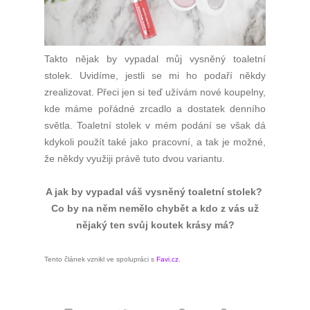
Takto nějak by vypadal můj vysněný toaletní
stolek. Uvidíme, jestli se mi ho podaří někdy
zrealizovat. Přeci jen si teď užívám nové koupelny,
kde máme pořádné zrcadlo a dostatek denního
světla. Toaletní stolek v mém podání se však dá
kdykoli použít také jako pracovní, a tak je možné,
že někdy využiji právě tuto dvou variantu.
A jak by vypadal váš vysněný toaletní stolek?
Co by na něm nemělo chybět a kdo z vás už
nějaký ten svůj koutek krásy má?
Tento článek vznikl ve spolupráci s
Favi.cz
.