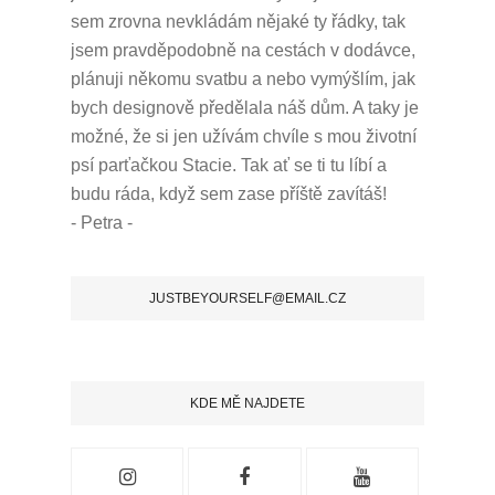
sem zrovna nevkládám nějaké ty řádky, tak
jsem pravděpodobně na cestách v dodávce,
plánuji někomu svatbu a nebo vymýšlím, jak
bych designově předělala náš dům.
A taky je
možné, že si jen užívám chvíle s mou životní
psí parťačkou Stacie.
Tak ať se ti tu líbí a
budu ráda, když sem zase příště zavítáš!
- Petra -
JUSTBEYOURSELF@EMAIL.CZ
KDE MĚ NAJDETE