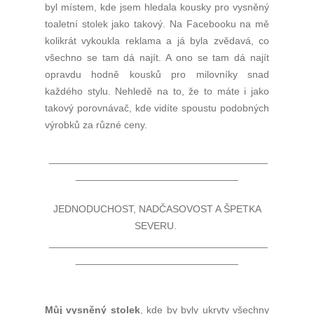
byl místem, kde jsem hledala kousky pro vysněný
toaletní stolek jako takový. Na Facebooku na mě
kolikrát vykoukla reklama a já byla zvědavá, co
všechno se tam dá najít. A ono se tam dá najít
opravdu hodně kousků pro milovníky snad
každého stylu. Nehledě na to, že to máte i jako
takový porovnávač, kde vidíte spoustu podobných
výrobků za různé ceny.
_______________________________________
_____________________________
JEDNODUCHOST, NADČASOVOST A ŠPETKA
SEVERU.
_______________________________________
_____________________________
Můj vysněný stolek
, kde by byly ukryty všechny