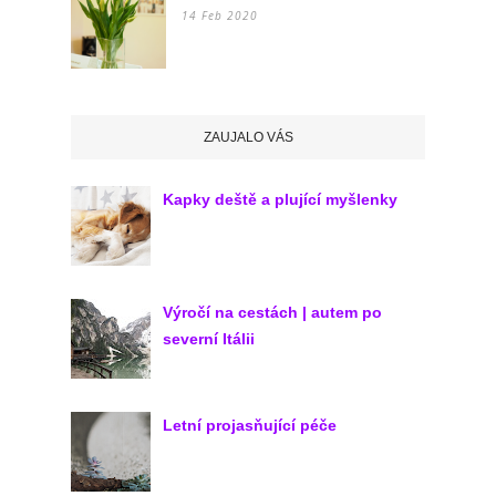
14 Feb 2020
ZAUJALO VÁS
Kapky deště a plující myšlenky
Výročí na cestách | autem po
severní Itálii
Letní projasňující péče