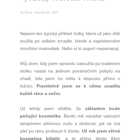
by
Petra
- května 06, 2017
Nejsem ten typický příklad holky, která už jako dítě
toužila po velkém zrcadle, křesle a nepřeberném
množství malovátek. Nebo si to aspoň nepamatuji.
Můj zlom, kdy jsem opravdu zatoužila po toaletním
stolku nastal na jednom povánočním pobytu na
chatě, kde jsem ho měla k dispozici přímo v
ložnici.
Pravidelně jsem se k němu usadila
každé ráno a večer.
Už tehdy jsem věděla, že
základem bude
pečující kosmetika
. Bavilo mě nanášet vatovým
tampónem pleťovou vodu a sledovat, jak se má
pleť po ránu probouzí k životu.
Už rok jsem věrná
kosmetice Inlight
, a to přímo těmto třem