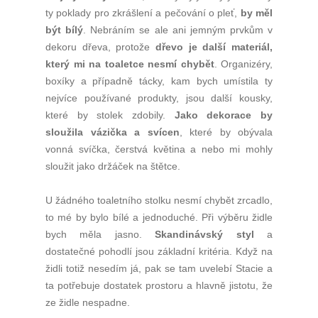
ty poklady pro zkrášlení a pečování o pleť,
by měl
být bílý
. Nebráním se ale ani jemným prvkům v
dekoru dřeva, protože
dřevo je další materiál,
který mi na toaletce nesmí chybět
. Organizéry,
boxíky a případně tácky, kam bych umístila ty
nejvíce používané produkty, jsou další kousky,
které by stolek zdobily.
Jako dekorace by
sloužila vázička a svícen
, které by obývala
vonná svíčka, čerstvá květina a nebo mi mohly
sloužit jako držáček na štětce.
U žádného toaletního stolku nesmí chybět zrcadlo,
to mé by bylo bílé a jednoduché. Při výběru židle
bych měla jasno.
Skandinávský styl
a
dostatečné pohodlí jsou základní kritéria. Když na
židli totiž nesedím já, pak se tam uvelebí Stacie a
ta potřebuje dostatek prostoru a hlavně jistotu, že
ze židle nespadne.