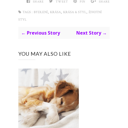
SHARE
TWEET
PIN
SHARE
,
,
,
TAGS :
BYDLENÍ
KRÁSA
KRÁSA & STYL
ŽIVOTNÍ
STYL
← Previous Story
Next Story →
YOU MAY ALSO LIKE