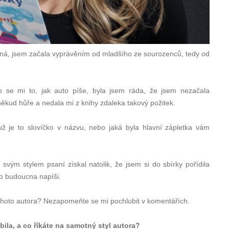
ranná, jsem začala vyprávěním od mladšího ze sourozenců, tedy od
ilo se mi to, jak auto píše, byla jsem ráda, že jsem nezačala
poněkud hůře a nedala mi z knihy zdaleka takový požitek.
 už je to slovíčko v názvu, nebo jaká byla hlavní zápletka vám
svým stylem psaní získal natolik, že jsem si do sbírky pořídila
o budoucna napíši.
 tohoto autora? Nezapomeňte se mi pochlubit v komentářích.
bila, a co říkáte na samotný styl autora?