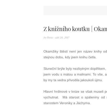
Z knižního koutku | Okam
by
Petra
- září 20, 2017
Okamžiky štěstí není jen název knihy od 
stejnou dobu, kdy jsem knihu četla.
Sluneční brýle byly nezbytným doplňkem, o
jsem vodu s mátou a malinami. To vše, ab
by my ta vedra přivodila jakoukoli újmu.
Hlavní hrdinové v knize se však museli p
vychutnat. Má starost o spáleniny od s
starostem Veroniky a Jáchyma.