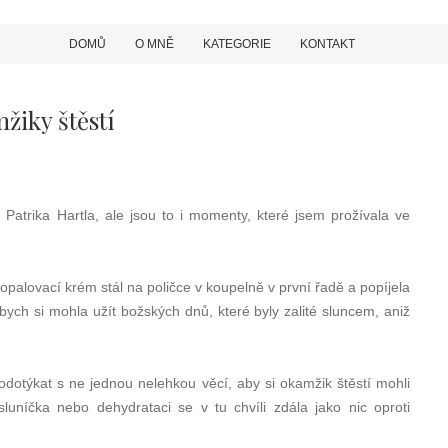
DOMŮ
O MNĚ
KATEGORIE
KONTAKT
žiky štěstí
Patrika Hartla, ale jsou to i momenty, které jsem prožívala ve
palovací krém stál na poličce v koupelně v první řadě a popíjela
ych si mohla užít božských dnů, které byly zalité sluncem, aniž
odotýkat s ne jednou nelehkou věcí, aby si okamžik štěstí mohli
luníčka nebo dehydrataci se v tu chvíli zdála jako nic oproti