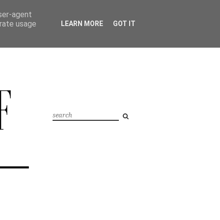
user-agent
erate usage
LEARN MORE
GOT IT