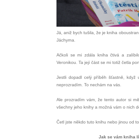
Já, aniž bych tušila, že je kniha oboust
Jáchyma.
Ačkoli se mi zdála kniha čtivá a zalíb
Veronikou. Ta její část se mi totiž četla 
Jestli dopadl celý příběh šťastně, když
neprozradím. To nechám na vás.
Ale prozradím vám, že tento autor si mě 
všechny jeho knihy a možná vám o nich d
Četl jste někdo tuto knihu nebo jinou od
Jak se vám kniha lí