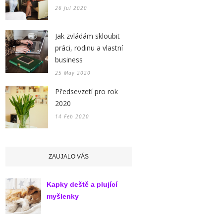
26 Jul 2020
Jak zvládám skloubit
práci, rodinu a vlastní
business
25 May 2020
Předsevzetí pro rok
2020
14 Feb 2020
ZAUJALO VÁS
Kapky deště a plující
myšlenky