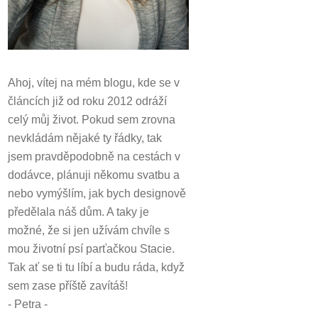
Ahoj, vítej na mém blogu, kde se v
článcích již od roku 2012 odráží
celý můj život.
Pokud sem zrovna
nevkládám nějaké ty řádky, tak
jsem pravděpodobně na cestách v
dodávce, plánuji někomu svatbu a
nebo vymýšlím, jak bych designově
předělala náš dům.
A taky je
možné, že si jen užívám chvíle s
mou životní psí parťačkou Stacie.
Tak ať se ti tu líbí a budu ráda, když
sem zase příště zavítáš!
- Petra -