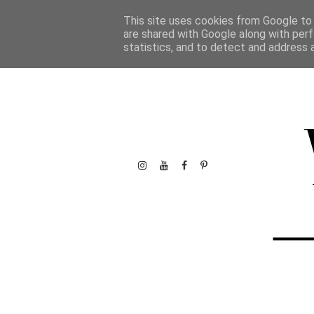
This site uses cookies from Google to d
are shared with Google along with perf
statistics, and to detect and address 