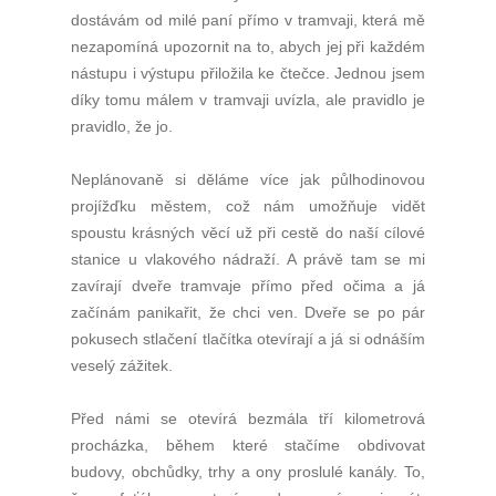
dostávám od milé paní přímo v tramvaji, která mě
nezapomíná upozornit na to, abych jej při každém
nástupu i výstupu přiložila ke čtečce. Jednou jsem
díky tomu málem v tramvaji uvízla, ale pravidlo je
pravidlo, že jo.
Neplánovaně si děláme více jak půlhodinovou
projížďku městem, což nám umožňuje vidět
spoustu krásných věcí už při cestě do naší cílové
stanice u vlakového nádraží. A právě tam se mi
zavírají dveře tramvaje přímo před očima a já
začínám panikařit, že chci ven. Dveře se po pár
pokusech stlačení
tlačítka otevírají a já si odnáším
veselý zážitek.
Před námi se otevírá bezmála tří kilometrová
procházka, během které stačíme obdivovat
budovy, obchůdky, trhy a ony proslulé kanály. To,