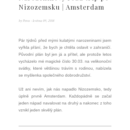
Nizozemsku | Amsterdam
by
Petra
- května 09, 2018
Pár týdnů před mými kulatými narozeninami jsem
vyřkla přání, že bych je chtěla oslavit v zahraničí.
Původní plán byl jen já a přítel, ale protože letos
vycházelo mé magické číslo 30.03. na velikonoční
svátky, které většinou trávím s rodinou, nabízela
se myšlenka společného dobrodružství.
Už ani nevím, jak nás napadlo Nizozemsko, tedy
úplně prvně Amsterdam. Každopádně se začal
jeden nápad navalovat na druhý a nakonec z toho
vznikl jeden skvělý plán.
________________________________________