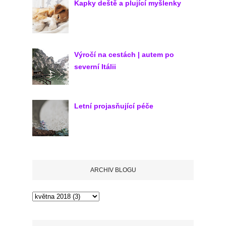
Kapky deště a plující myšlenky
Výročí na cestách | autem po
severní Itálii
Letní projasňující péče
ARCHIV BLOGU