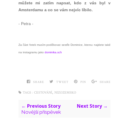
můžete mi zatím napsat, kdo z vás byl v
Amsterdamu a co se vám nejvíc líbilo.
- Petra -
Za část fotek musím poděkovat sestře Dominice, kterou najdete také
na instagramu jako
dominika.sch
SHARE
TWEET
PIN
SHARE
,
TAGS :
CESTOVÁNÍ
NIZOZEMSKO
← Previous Story
Next Story →
Novější příspěvek