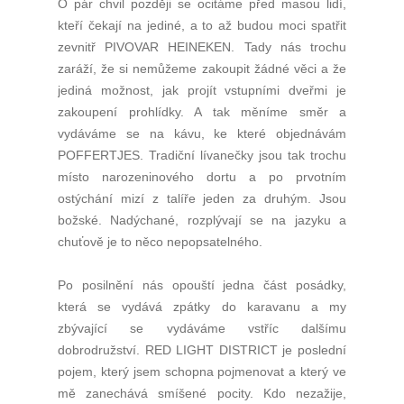
O pár chvil později se ocitáme před masou lidí,
kteří čekají na jediné, a to až budou moci spatřit
zevnitř PIVOVAR HEINEKEN. Tady nás trochu
zaráží, že si nemůžeme zakoupit žádné věci a že
jediná možnost, jak projít vstupními dveřmi je
zakoupení prohlídky. A tak měníme směr a
vydáváme se na kávu, ke které objednávám
POFFERTJES. Tradiční lívanečky jsou tak trochu
místo narozeninového dortu a po prvotním
ostýchání mizí z talíře jeden za druhým. Jsou
božské. Nadýchané, rozplývají se na jazyku a
chuťově je to něco nepopsatelného.
Po posilnění nás opouští jedna část posádky,
která se vydává zpátky do karavanu a my
zbývající se vydáváme vstříc dalšímu
dobrodružství. RED LIGHT DISTRICT je poslední
pojem, který jsem schopna pojmenovat a který ve
mě zanechává smíšené pocity. Kdo nezažije,