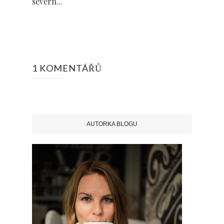
severn...
1 KOMENTÁŘŮ
AUTORKA BLOGU