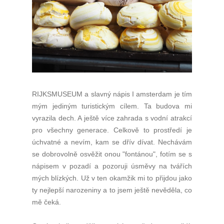
RIJKSMUSEUM a slavný nápis I amsterdam je tím
mým jediným turistickým cílem. Ta budova mi
vyrazila dech. A ještě více zahrada s vodní atrakcí
pro všechny generace. Celkově to prostředí je
úchvatné a nevím, kam se dřív dívat. Nechávám
se dobrovolně osvěžit onou "fontánou", fotím se s
nápisem v pozadí a pozoruji úsměvy na tvářích
mých blízkých. Už v ten okamžik mi to přijdou jako
ty nejlepší narozeniny a to jsem ještě nevěděla, co
mě čeká.