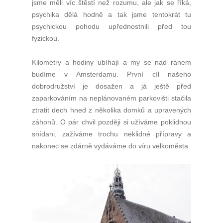
jsme měli víc štěstí než rozumu, ale jak se říká,
psychika dělá hodně a tak jsme tentokrát tu
psychickou pohodu upřednostnili před tou
fyzickou.
Kilometry a hodiny ubíhají a my se nad ránem
budíme v Amsterdamu. První cíl našeho
dobrodružství je dosažen a já ještě před
zaparkováním na neplánovaném parkovišti stačila
ztratit dech hned z několika domků a upravených
záhonů. O pár chvil později si užíváme poklidnou
snídani, zažíváme trochu neklidné přípravy a
nakonec se zdárně vydáváme do víru velkoměsta.