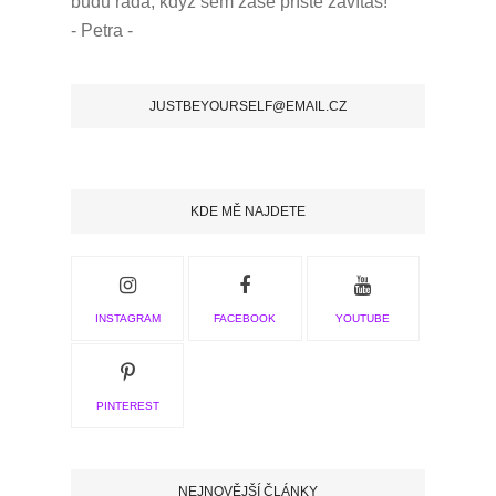
budu ráda, když sem zase příště zavítáš!
- Petra -
JUSTBEYOURSELF@EMAIL.CZ
KDE MĚ NAJDETE
INSTAGRAM
FACEBOOK
YOUTUBE
PINTEREST
NEJNOVĚJŠÍ ČLÁNKY