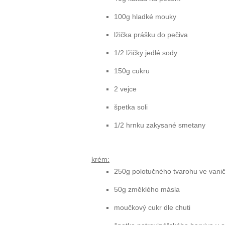
100g hladké mouky
lžička prášku do pečiva
1/2 lžičky jedlé sody
150g cukru
2 vejce
špetka soli
1/2 hrnku zakysané smetany
krém:
250g polotučného tvarohu ve vani
50g změklého másla
moučkový cukr dle chuti