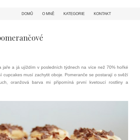
DOMŮ
O MNĚ
KATEGORIE
KONTAKT
-pomerančové
 jaře a já ujíždím v posledních týdnech na více než 70% hořké
ší cupcakes musí zachytit oboje. Pomeranče se postarají o svěží
duch, oranžová barva mi připomíná první kvetoucí rostliny a