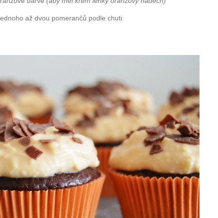
 oranžové barvě
(aby měl krém lehký oranžový nádech)
jednoho až dvou pomerančů podle chuti