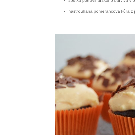
špetka potravinářského barviva v
nastrouhaná pomerančová kůra z 