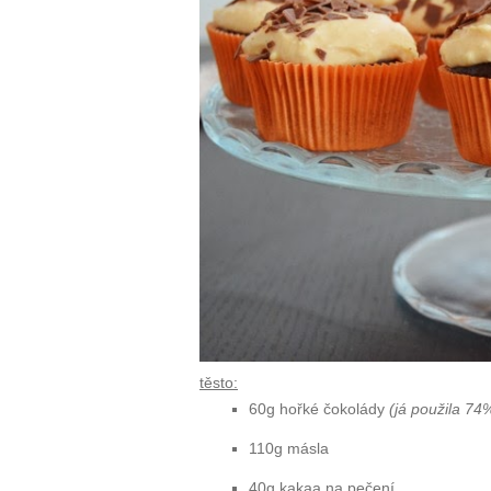
těsto:
60g hořké čokolády
(já použila 74%
110g másla
40g kakaa na pečení