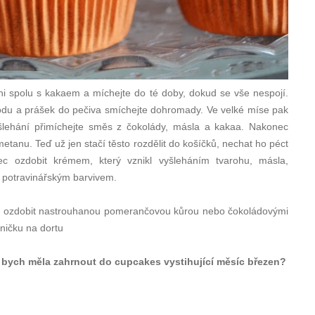
ni spolu s kakaem a míchejte do té doby, dokud se vše nespojí.
odu a prášek do pečiva smíchejte dohromady. Ve velké míse pak
yšlehání přimíchejte směs z čokolády, másla a kakaa. Nakonec
tanu. Teď už jen stačí těsto rozdělit do košíčků, nechat ho péct
ec ozdobit krémem, který vznikl vyšleháním tvarohu, másla,
potravinářským barvivem.
r ozdobit nastrouhanou pomerančovou kůrou nebo čokoládovými
ničku na dortu
i bych měla zahrnout do cupcakes vystihující měsíc březen?