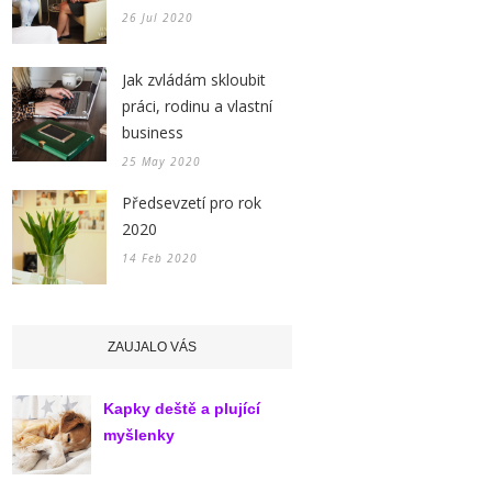
26 Jul 2020
Jak zvládám skloubit
práci, rodinu a vlastní
business
25 May 2020
Předsevzetí pro rok
2020
14 Feb 2020
ZAUJALO VÁS
Kapky deště a plující
myšlenky