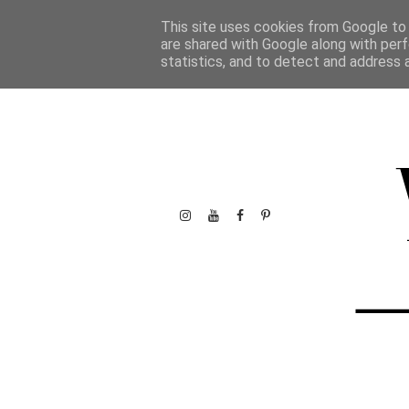
This site uses cookies from Google to d
are shared with Google along with perf
statistics, and to detect and address 