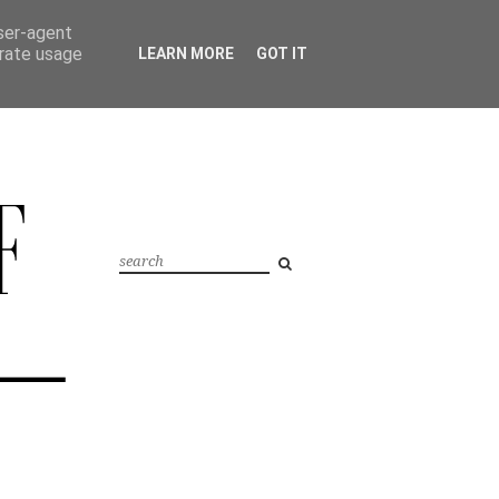
user-agent
erate usage
LEARN MORE
GOT IT