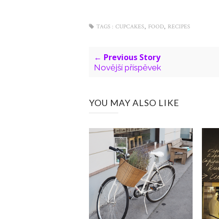
,
,
TAGS :
CUPCAKES
FOOD
RECIPES
← Previous Story
Novější příspěvek
YOU MAY ALSO LIKE