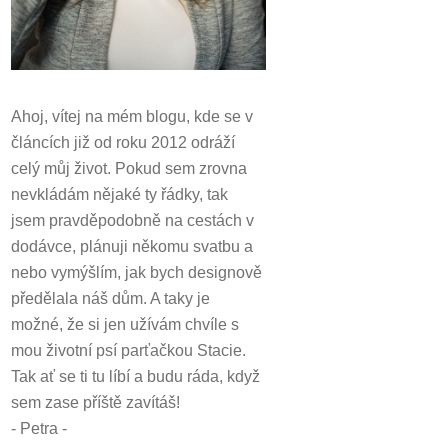
Ahoj, vítej na mém blogu, kde se v
článcích již od roku 2012 odráží
celý můj život.
Pokud sem zrovna
nevkládám nějaké ty řádky, tak
jsem pravděpodobně na cestách v
dodávce, plánuji někomu svatbu a
nebo vymýšlím, jak bych designově
předělala náš dům.
A taky je
možné, že si jen užívám chvíle s
mou životní psí parťačkou Stacie.
Tak ať se ti tu líbí a budu ráda, když
sem zase příště zavítáš!
- Petra -