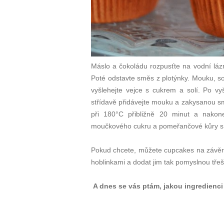
Máslo a čokoládu rozpusťte na vodní láz
Poté odstavte směs z plotýnky. Mouku, s
vyšlehejte vejce s cukrem a solí. Po v
střídavě přidávejte mouku a zakysanou sme
při 180°C přibližně 20 minut a nakon
moučkového cukru a pomeřančové kůry s 
Pokud chcete, můžete cupcakes na závě
hoblinkami a dodat jim tak pomyslnou třeš
A dnes se vás ptám, jakou ingredienc