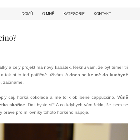
DOMŮ
O MNĚ
KATEGORIE
KONTAKT
cino?
átky a celý projekt má nový kabátek. Řeknu vám, že být téměř tři
a tak si to teď patřičně užívám. A
dnes se ke mě do kuchyně
e, začínáme.
lý čaj, horká čokoláda a mé tolik oblíbené cappuccino.
Vůně
etka skořice
. Dali byste si? A co kdybych vám řekla, že jsem se
ky právě pro milovníky tohoto horkého nápoje.