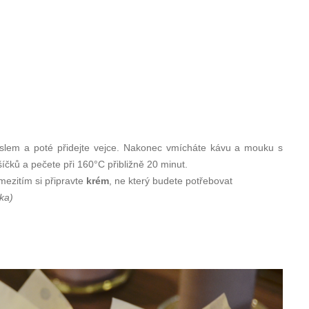
máslem a poté přidejte vejce. Nakonec vmícháte kávu a mouku s
íčků a pečete při 160°C přibližně 20 minut.
ezitím si připravte
krém
, ne který budete potřebovat
ka)