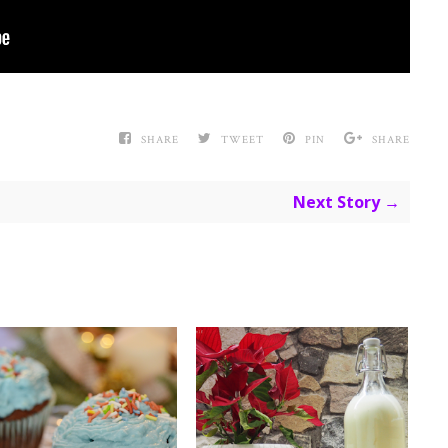
SHARE
TWEET
PIN
SHARE
Next Story →