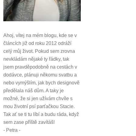
Ahoj, vítej na mém blogu, kde se v
článcích již od roku 2012 odráží
celý můj život.
Pokud sem zrovna
nevkládám nějaké ty řádky, tak
jsem pravděpodobně na cestách v
dodávce, plánuji někomu svatbu a
nebo vymýšlím, jak bych designově
předělala náš dům.
A taky je
možné, že si jen užívám chvíle s
mou životní psí parťačkou Stacie.
Tak ať se ti tu líbí a budu ráda, když
sem zase příště zavítáš!
- Petra -