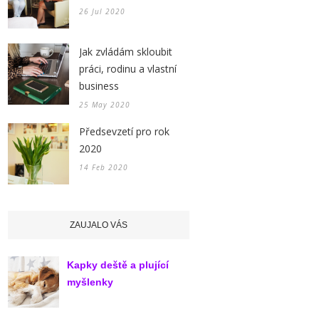
26 Jul 2020
Jak zvládám skloubit
práci, rodinu a vlastní
business
25 May 2020
Předsevzetí pro rok
2020
14 Feb 2020
ZAUJALO VÁS
Kapky deště a plující
myšlenky