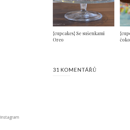
{cupcakes} Se sušenkami
{cup
Oreo
čoko
31 KOMENTÁŘŮ
Instagram