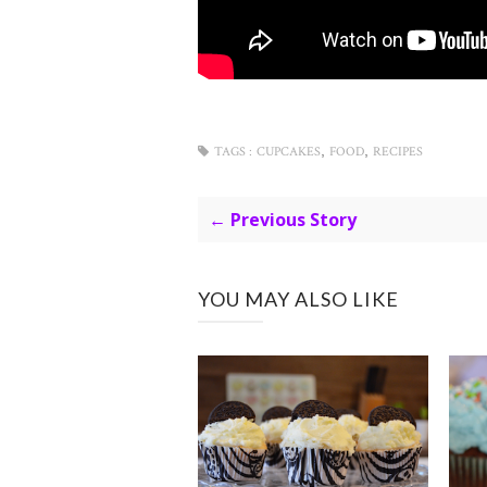
,
,
TAGS :
CUPCAKES
FOOD
RECIPES
← Previous Story
YOU MAY ALSO LIKE