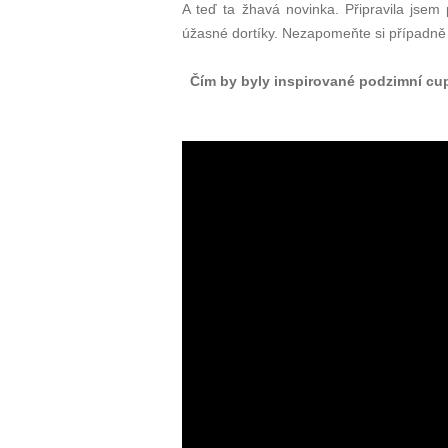
A teď ta žhavá novinka. Připravila jsem p
úžasné dortíky. Nezapomeňte si případně v
Čím by byly inspirované podzimní cup