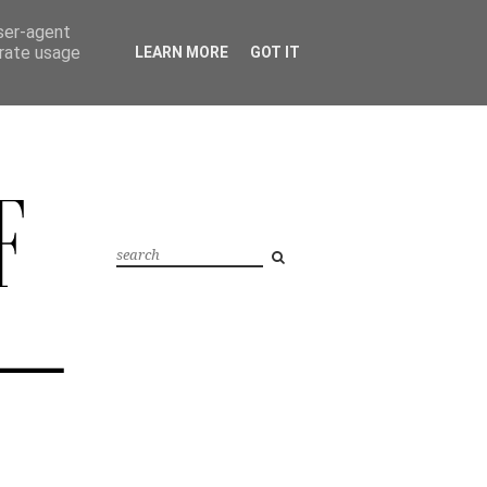
user-agent
erate usage
LEARN MORE
GOT IT