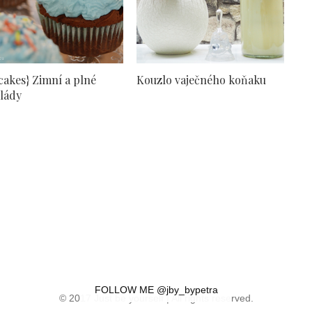
cakes} Zimní a plné
Kouzlo vaječného koňaku
lády
FOLLOW ME @jby_bypetra
© 2017 Just be yourself | All rights reserved.