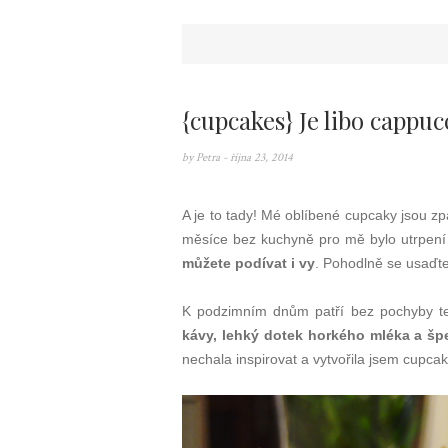
{cupcakes} Je libo cappuc
by
Petra
- října 23, 2014
A je to tady! Mé oblíbené cupcaky jsou zp
měsíce bez kuchyně pro mě bylo utrpení 
můžete podívat i vy
. Pohodlně se usaďt
K podzimním dnům patří bez pochyby tep
kávy, lehký dotek horkého mléka a šp
nechala inspirovat a vytvořila jsem cupca