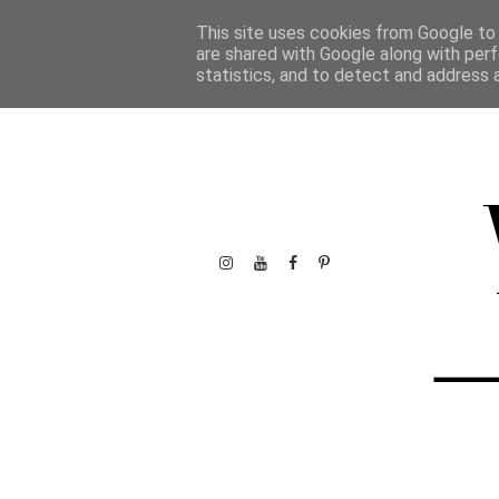
This site uses cookies from Google to d
are shared with Google along with perf
statistics, and to detect and address 