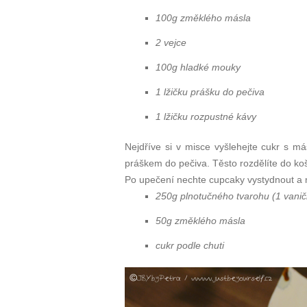
100g změklého másla
2 vejce
100g hladké mouky
1 lžičku prášku do pečiva
1 lžičku rozpustné kávy
Nejdříve si v misce vyšlehejte cukr s 
práškem do pečiva. Těsto rozdělíte do koš
Po upečení nechte cupcaky vystydnout a m
250g plnotučného tvarohu (1 vanič
50g změklého másla
cukr podle chuti