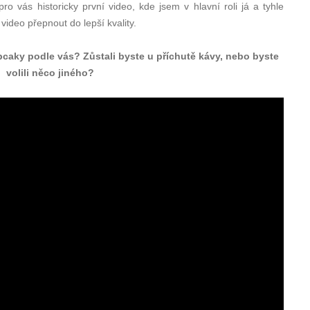
ro vás historicky první video, kde jsem v hlavní roli já a tyhle
ideo přepnout do lepší kvality.
caky podle vás? Zůstali byste u příchutě kávy, nebo byste
volili něco jiného?