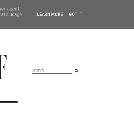
user-agent
erate usage
LEARN MORE
GOT IT