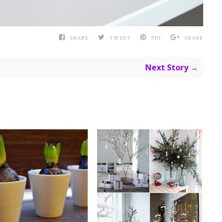
SHARE
TWEET
PIN
SHARE
Next Story →