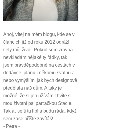
Ahoj, vítej na mém blogu, kde se v
článcích již od roku 2012 odráží
celý můj život.
Pokud sem zrovna
nevkládám nějaké ty řádky, tak
jsem pravděpodobně na cestách v
dodávce, plánuji někomu svatbu a
nebo vymýšlím, jak bych designově
předělala náš dům.
A taky je
možné, že si jen užívám chvíle s
mou životní psí parťačkou Stacie.
Tak ať se ti tu líbí a budu ráda, když
sem zase příště zavítáš!
- Petra -