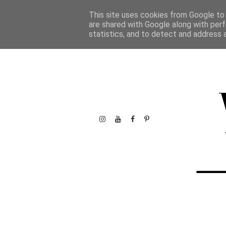
This site uses cookies from Google to d
are shared with Google along with perf
statistics, and to detect and address 