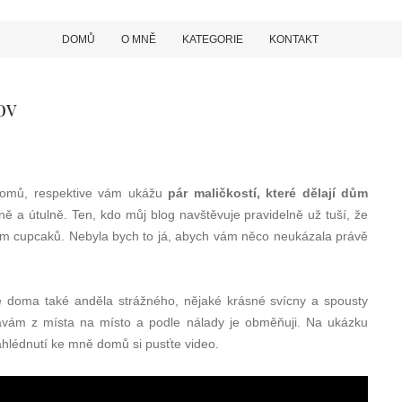
DOMŮ
O MNĚ
KATEGORIE
KONTAKT
ov
omů, respektive vám ukážu
pár maličkostí, které dělají dům
ně a útulně. Ten, kdo můj blog navštěvuje pravidelně už tuší, že
m cupcaků. Nebyla bych to já, abych vám něco neukázala právě
 doma také anděla strážného, nějaké krásné svícny a spousty
ělávám z místa na místo a podle nálady je obměňuji. Na ukázku
ahlédnutí ke mně domů si pusťte video.