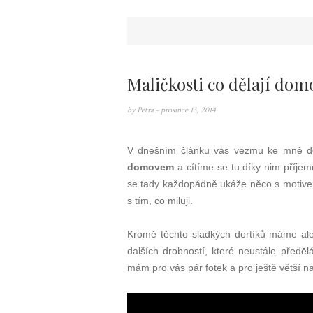
Maličkosti co dělají dom
by
Petra
- prosince 13, 2014
V dnešním článku vás vezmu ke mně d
domovem
a cítíme se tu díky nim příjem
se tady každopádně ukáže něco s motive
s tím, co miluji.
Kromě těchto sladkých dortíků máme ale
dalších drobností, které neustále před
mám pro vás pár fotek a pro ještě větší n