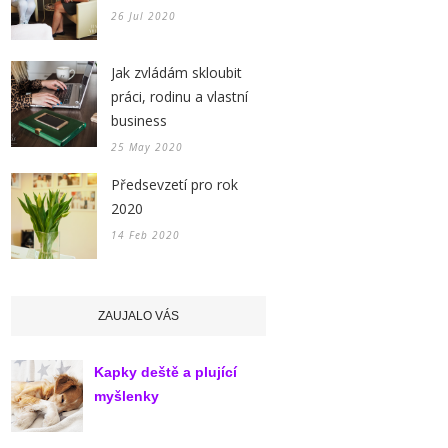
26 Jul 2020
Jak zvládám skloubit
práci, rodinu a vlastní
business
25 May 2020
Předsevzetí pro rok
2020
14 Feb 2020
ZAUJALO VÁS
Kapky deště a plující
myšlenky