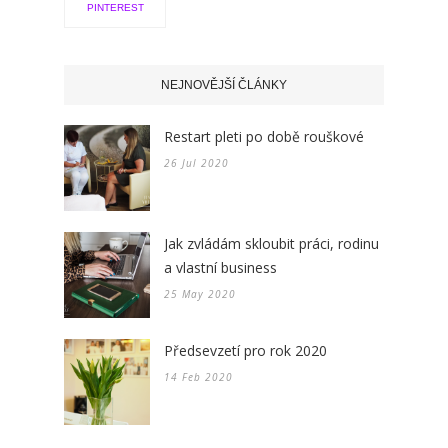
PINTEREST
NEJNOVĚJŠÍ ČLÁNKY
Restart pleti po době rouškové
26 Jul 2020
Jak zvládám skloubit práci, rodinu
a vlastní business
25 May 2020
Předsevzetí pro rok 2020
14 Feb 2020