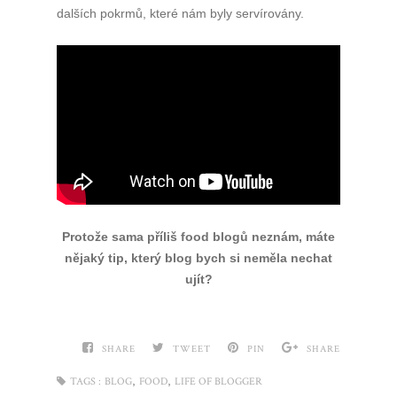
dalších pokrmů, které nám byly servírovány.
Protože sama příliš food blogů neznám, máte
nějaký tip, který blog bych si neměla nechat
ujít?
SHARE
TWEET
PIN
SHARE
,
,
TAGS :
BLOG
FOOD
LIFE OF BLOGGER