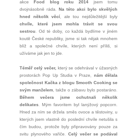
akce
Food blog roku 2014
jsem tomu
dvojnásobně ráda.
Na této akci bylo skvělých
hned několik věcí
, ale tou nejdůležitější byly
chvíle, které jsem mohla trávit se svou
sestrou
. Od té doby, co každá bydlíme v jiném
koutě České republiky, jsme si tak nějak mnohem
blíž a společné chvíle, kterých není příliš, si
užíváme jak jen to jde.
Téměř celý večer,
který se odehrával v úžasných
prostorách Pop Up Studia v Praze,
nám dělala
společnost Kačka z blogu Smooth Cooking se
svým manželem
, takže o zábavu bylo postaráno.
Během večera jsme ochutnali několik
delikates
. Mým favoritem byl lanýžový popcorn.
Hned za ním se držela směs ovoce a těstoviny, u
kterých jsem vlastně do poslední chvíle netušila s
čím budou, protože byly připravovány pouze za
svitu plynového vařiče.
Celý večer se podával