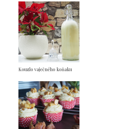
Kouzlo vaječného koňaku