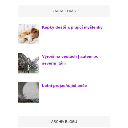
ZAUJALO VÁS
Kapky deště a plující myšlenky
Výročí na cestách | autem po
severní Itálii
Letní projasňující péče
ARCHIV BLOGU