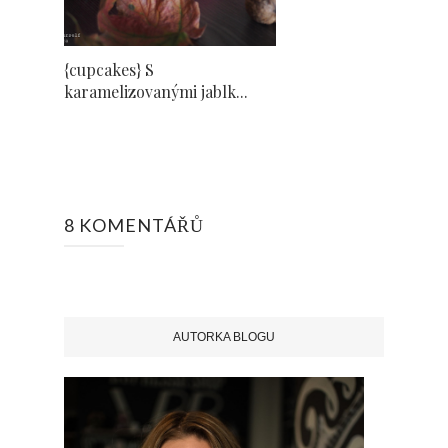
{cupcakes} S
karamelizovanými jablk...
8 KOMENTÁŘŮ
AUTORKA BLOGU