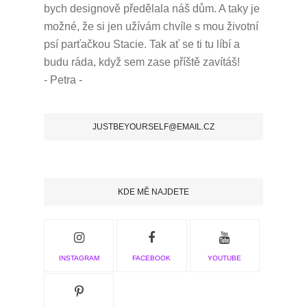
bych designově předělala náš dům.
A taky je
možné, že si jen užívám chvíle s mou životní
psí parťačkou Stacie.
Tak ať se ti tu líbí a
budu ráda, když sem zase příště zavítáš!
- Petra -
JUSTBEYOURSELF@EMAIL.CZ
KDE MĚ NAJDETE
INSTAGRAM
FACEBOOK
YOUTUBE