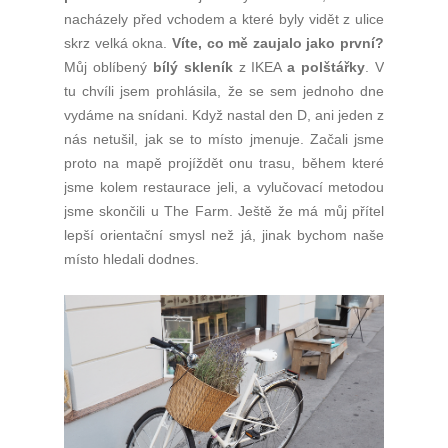
nacházely před vchodem a které byly vidět z ulice
skrz velká okna.
Víte, co mě zaujalo jako první?
Můj oblíbený
bílý skleník
z IKEA
a polštářky
. V
tu chvíli jsem prohlásila, že se sem jednoho dne
vydáme na snídani. Když nastal den D, ani jeden z
nás netušil, jak se to místo jmenuje. Začali jsme
proto na mapě projíždět onu trasu, během které
jsme kolem restaurace jeli, a vylučovací metodou
jsme skončili u The Farm. Ještě že má můj přítel
lepší orientační smysl než já, jinak bychom naše
místo hledali dodnes.