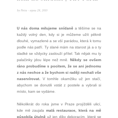
by
Petra
- srpna 28, 2015
U nás doma milujeme snídaně
a těšíme se na
každý volný den, kdy si je můžeme užít pěkně
dlouhé, vymazlené a se vší parádou, která k tomu
podle nás patří. Ty slané mám na starost já a o ty
sladké se vždycky zaslouží přítel. Tak nějak mu ty
palačinky jdou lépe než mně.
Někdy se ovšem
ráno probudíme s pocitem, že se ani jednomu
z nás nechce a že bychom si raději nechali vše
naservírovat.
V tomhle okamžiku už jen stačí,
abychom se donutili vstát z postele a vybrali si
místo, kam se vydáme.
Několikrát do roka jsme v Praze projížděli ulicí,
kde mě zaujala
malá restaurace, která na mě
působila útulně
už jen díky dekoracím, které se