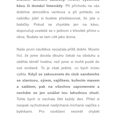
kávu či domácí limonády
. Při příchodu na vás
dolehne atmosféra venkova a při pohledu na
nabídku jídel si budete představovat, že jste u
babičky. Pokud se chystáte jen na kávu,
doporučuji uvelebit se v jednom z křesílek přímo u
okna. Budete se tam cítit jako doma.
Naše první návštěva nezačala příliš dobře. Musím
říct, že jsme docela dlouho čekali na obsluhu a
uběhla téměř hodina, než jsme si mohli pustit do
své snídaně. To je však jediné, co bych místu
vytkla.
Když se zakousnete do club sandwiche
se slaninou, sýrem, vajíčkem, kuřecím masem
a salátem, pak na všechno zapomenete a
necháte se jen unášet tou lahodnou chutí.
Tohle bych si nechala líbit každý den. Přítel si
naopak vychutnával nadýchaná míchaná vajíčka s
bylinkami. Pro osvěžení nesměl chybět