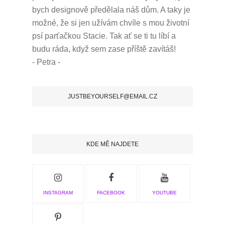
bych designově předělala náš dům.
A taky je
možné, že si jen užívám chvíle s mou životní
psí parťačkou Stacie.
Tak ať se ti tu líbí a
budu ráda, když sem zase příště zavítáš!
- Petra -
JUSTBEYOURSELF@EMAIL.CZ
KDE MĚ NAJDETE
INSTAGRAM
FACEBOOK
YOUTUBE