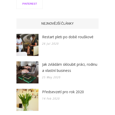
PINTEREST
NEJNOVĚJŠÍ ČLÁNKY
Restart pleti po době rouškové
26 Jul 2020
Jak zvládám skloubit práci, rodinu
a vlastní business
25 May 2020
Předsevzetí pro rok 2020
14 Feb 2020