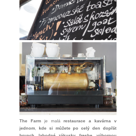
The Farm
je malá
restaurace a kavárna v
jednom
,
kde si můžete po celý den dopřát
brunch, lahodné zákusky, freshe, výbornou