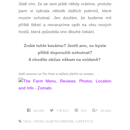
Jistě vím, že se sem ještě někdy vrátíme, protože
jsem si vybrala několik dalších pokrmů, které
musím ochutnat. Jen doufám, že budeme mít
příště štěstí a nenarazíme opět na vlnu nových
hostů, která způsobila ono dlouhé čekání.
Znáte tuhle kavárnu? Jestli ano, co byste
příště doporučili ochutnat?
A chodíte občas někam na snídaně?
Další recenze na The Farm si můžete přečíst na zomato.
SHARE
TWEET
PIN
SHARE
,
,
TAGS :
FOOD
KAM NA SNIDANI
LIFESTYLE