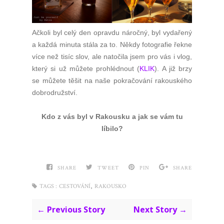
Ačkoli byl celý den opravdu náročný, byl vydařený
a každá minuta stála za to. Někdy fotografie řekne
více než tisíc slov, ale natočila jsem pro vás i vlog,
který si už můžete prohlédnout (
KLIK
). A již brzy
se můžete těšit na naše pokračování rakouského
dobrodružství.
Kdo z vás byl v Rakousku a jak se vám tu
líbilo?
SHARE
TWEET
PIN
SHARE
,
TAGS :
CESTOVÁNÍ
RAKOUSKO
← Previous Story
Next Story →