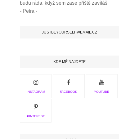
budu ráda, když sem zase příště zavítáš!
- Petra -
JUSTBEYOURSELF@EMAIL.CZ
KDE MĚ NAJDETE
INSTAGRAM
FACEBOOK
YOUTUBE
PINTEREST