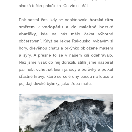
sladká tečka palačinka. Co víc si přát.
Pak nastal čas, kdy se naplánovala
horská tůra
směrem k vodopádu a do malebné horské
chatičky
, kde na nás mělo čekat výborné
občerstvení. Když se řekne Rakousko, vybavím si
hory, dřevěnou chatu a prkýnko obložené masem
a sýry. A přesně to se v našem cíli odehrávalo.
Než jsme však do něj dorazili, stihli jsme nasbírat
pár hub, ochutnat lesní jahody a borůvky a potkat
šťastné krávy, které se celé dny pasou na louce a
pojídají divoké bylinky, jako třeba mátu.