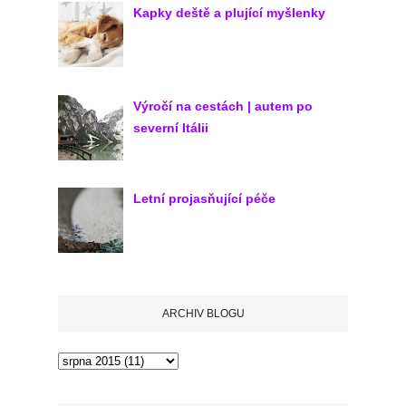
Kapky deště a plující myšlenky
Výročí na cestách | autem po
severní Itálii
Letní projasňující péče
ARCHIV BLOGU