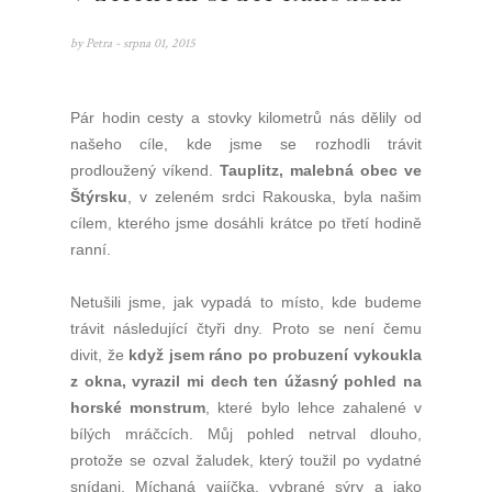
by
Petra
- srpna 01, 2015
Pár hodin cesty a stovky kilometrů nás dělily od
našeho cíle, kde jsme se rozhodli trávit
prodloužený víkend.
Tauplitz, malebná obec ve
Štýrsku
, v zeleném srdci Rakouska, byla našim
cílem, kterého jsme dosáhli krátce po třetí hodině
ranní.
Netušili jsme, jak vypadá to místo, kde budeme
trávit následující čtyři dny. Proto se není čemu
divit, že
když jsem ráno po probuzení vykoukla
z okna, vyrazil mi dech ten úžasný pohled na
horské monstrum
, které bylo lehce zahalené v
bílých mráčcích. Můj pohled netrval dlouho,
protože se ozval žaludek, který toužil po vydatné
snídani. Míchaná vajíčka, vybrané sýry a jako