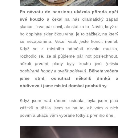
Po návratu do penzionu ukázala příroda opět
své kouzlo
a čekal na nás dramatický západ
slunce. Trval pár chvil, ale stál za to. Navíc, když si
ho doplníte skleničkou vína, je to zážitek, na který
se nezapomíná. Večer však ještě končit neměl.
Když se z místního náměstí ozvala muzika,
rozhodlo se, že si půjdeme pár not poslechnout,
ačkoli prvotní plány byly trochu jiné
(očistit
posbírané houby a uvařit polévku)
.
Během večera
jsme stihli ochutnat několik drinků a
obdivovali jsme místní domácí pochutiny.
Když jsem nad ránem usínala, byla jsem plná
zážitků a těšila jsem se na to, až vám o nich
povím a ukážu vám vybrané fotky z prvního dne.