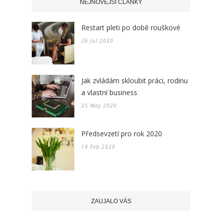
NEJNOVĚJŠÍ ČLÁNKY
Restart pleti po době rouškové
26 Jul 2020
Jak zvládám skloubit práci, rodinu
a vlastní business
25 May 2020
Předsevzetí pro rok 2020
14 Feb 2020
ZAUJALO VÁS