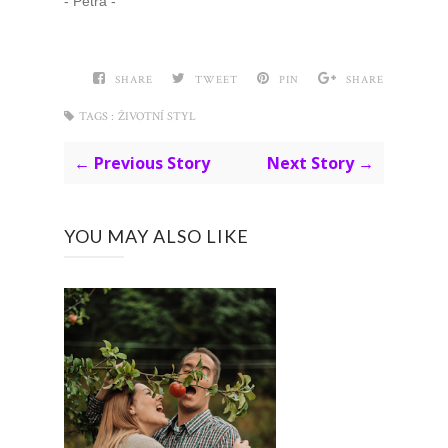
- Petra -
SHARE
TWEET
PIN
SHARE
TAGS :
ŽIVOTNÍ STYL
← Previous Story
Next Story →
YOU MAY ALSO LIKE