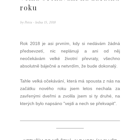
roku
by
Petra
- ledna 15, 2018
Rok 2018 je asi prvním, kdy si nedávám žádná
předsevzetí, nic neplánuji a ani od něj
neočekávám velké životní převraty, všechno
absolutně báječné a netvrdím, že bude dokonalý.
Tahle velká očekávání, která má spousta z nás na
začátku nového roku jsem letos nechala za
zavřenými dveřmi a zvolila jsem si ty druhé, na
kterých bylo napsáno "vejdi a nech se překvapit".
________________________________________
___________