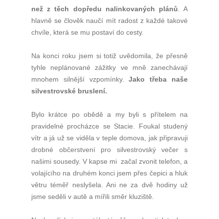
než z těch dopředu nalinkovaných plánů
. A
hlavně se člověk naučí mít radost z každé takové
chvíle, která se mu postaví do cesty.
Na konci roku jsem si totiž uvědomila, že přesně
tyhle neplánované zážitky ve mně zanechávají
mnohem silnější vzpomínky.
Jako třeba naše
silvestrovské bruslení.
Bylo krátce po obědě a my byli s přítelem na
pravidelné procházce se Stacie. Foukal studený
vítr a já už se viděla v teple domova, jak připravuji
drobné občerstvení pro silvestrovský večer s
našimi sousedy. V kapse mi začal zvonit telefon, a
volajícího na druhém konci jsem přes čepici a hluk
větru téměř neslyšela. Ani ne za dvě hodiny už
jsme seděli v autě a mířili směr kluziště.