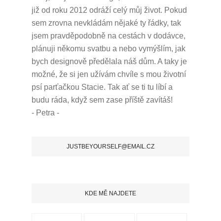
již od roku 2012 odráží celý můj život.
Pokud
sem zrovna nevkládám nějaké ty řádky, tak
jsem pravděpodobně na cestách v dodávce,
plánuji někomu svatbu a nebo vymýšlím, jak
bych designově předělala náš dům.
A taky je
možné, že si jen užívám chvíle s mou životní
psí parťačkou Stacie.
Tak ať se ti tu líbí a
budu ráda, když sem zase příště zavítáš!
- Petra -
JUSTBEYOURSELF@EMAIL.CZ
KDE MĚ NAJDETE