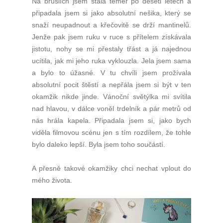
Na bruslích jsem stála téměř po deseti letech a
připadala jsem si jako absolutní nešika, který se
snaží neupadnout a křečovitě se drží mantinelů.
Jenže pak jsem ruku v ruce s přítelem získávala
jistotu, nohy se mi přestaly třást a já najednou
ucítila, jak mi jeho ruka vyklouzla. Jela jsem sama
a bylo to úžasné. V tu chvíli jsem prožívala
absolutní pocit štěstí a nepřála jsem si být v ten
okamžik nikde jinde. Vánoční světýlka mi svítila
nad hlavou, v dálce voněl trdelník a pár metrů od
nás hrála kapela. Připadala jsem si, jako bych
viděla filmovou scénu jen s tím rozdílem, že tohle
bylo daleko lepší. Byla jsem toho součástí.
A přesně takové okamžiky chci nechat vplout do
mého života.