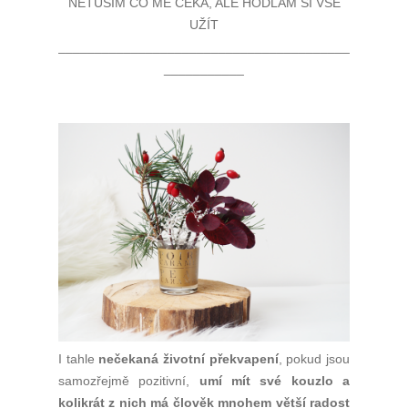
NETUŠÍM CO MĚ ČEKÁ, ALE HODLÁM SI VŠE
UŽÍT
________________________________________
___________
I tahle
nečekaná životní překvapení
, pokud jsou
samozřejmě pozitivní,
umí mít své kouzlo a
kolikrát z nich má člověk mnohem větší radost