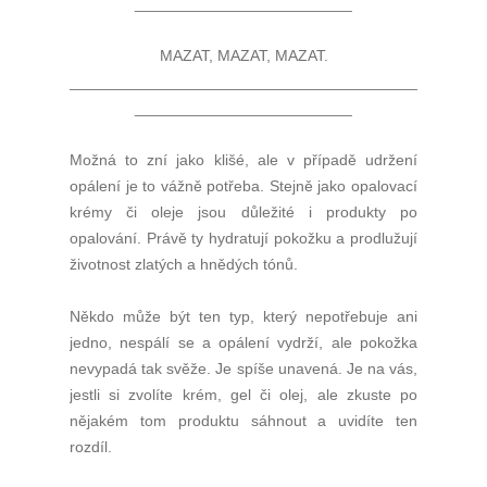
_________________________
MAZAT, MAZAT, MAZAT.
________________________________________
_________________________
Možná to zní jako klišé, ale v případě udržení
opálení je to vážně potřeba. Stejně jako opalovací
krémy či oleje jsou důležité i produkty po
opalování. Právě ty hydratují pokožku a prodlužují
životnost zlatých a hnědých tónů.
Někdo může být ten typ, který nepotřebuje ani
jedno, nespálí se a opálení vydrží, ale pokožka
nevypadá tak svěže. Je spíše unavená. Je na vás,
jestli si zvolíte krém, gel či olej, ale zkuste po
nějakém tom produktu sáhnout a uvidíte ten
rozdíl.