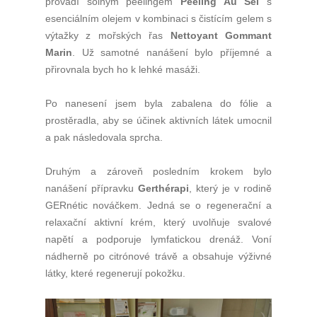
provádí solným peelingem
Peeling Au Sel
s
esenciálním olejem v kombinaci s čistícím gelem s
výtažky z mořských řas
Nettoyant Gommant
Marin
. Už samotné nanášení bylo příjemné a
přirovnala bych ho k lehké masáži.
Po nanesení jsem byla zabalena do fólie a
prostěradla, aby se účinek aktivních látek umocnil
a pak následovala sprcha.
Druhým a zároveň posledním krokem bylo
nanášení přípravku
Gerthérapi
, který je v rodině
GERnétic nováčkem. Jedná se o regenerační a
relaxační aktivní krém, který uvolňuje svalové
napětí a podporuje lymfatickou drenáž. Voní
nádherně po citrónové trávě a obsahuje výživné
látky, které regenerují pokožku.