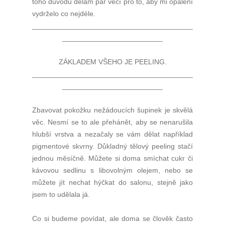
toho důvodu dělám pár věcí pro to, aby mi opálení
vydrželo co nejdéle.
________________________________________
_________________________
ZÁKLADEM VŠEHO JE PEELING.
________________________________________
_________________________
Zbavovat pokožku nežádoucích šupinek je skvělá
věc. Nesmí se to ale přehánět, aby se nenarušila
hlubší vrstva a nezačaly se vám dělat například
pigmentové skvrny. Důkladný tělový peeling stačí
jednou měsíčně. Můžete si doma smíchat cukr či
kávovou sedlinu s libovolným olejem, nebo se
můžete jít nechat hýčkat do salonu, stejně jako
jsem to udělala já.
Co si budeme povídat, ale doma se člověk často