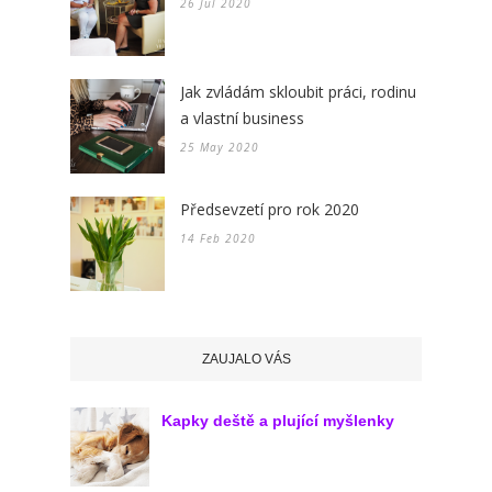
26 Jul 2020
Jak zvládám skloubit práci, rodinu
a vlastní business
25 May 2020
Předsevzetí pro rok 2020
14 Feb 2020
ZAUJALO VÁS
Kapky deště a plující myšlenky