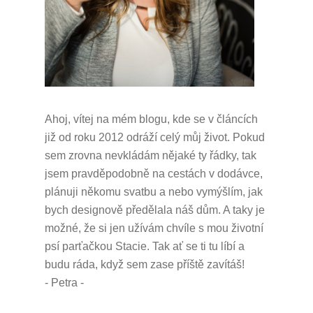
Ahoj, vítej na mém blogu, kde se v článcích
již od roku 2012 odráží celý můj život.
Pokud
sem zrovna nevkládám nějaké ty řádky, tak
jsem pravděpodobně na cestách v dodávce,
plánuji někomu svatbu a nebo vymýšlím, jak
bych designově předělala náš dům.
A taky je
možné, že si jen užívám chvíle s mou životní
psí parťačkou Stacie.
Tak ať se ti tu líbí a
budu ráda, když sem zase příště zavítáš!
- Petra -