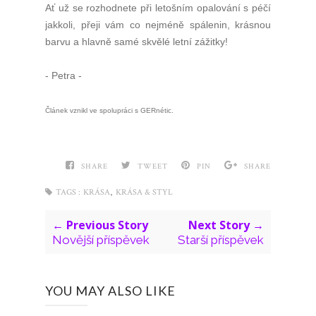
Ať už se rozhodnete při letošním opalování s péčí
jakkoli, přeji vám co nejméně spálenin, krásnou
barvu a hlavně samé skvělé letní zážitky!
- Petra -
Článek vznikl ve spolupráci s GERnétic.
SHARE
TWEET
PIN
SHARE
,
TAGS :
KRÁSA
KRÁSA & STYL
← Previous Story
Next Story →
Novější příspěvek
Starší příspěvek
YOU MAY ALSO LIKE