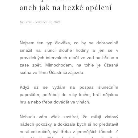
aneb jak na hezké opálení
by
Petra
- července 10, 2019
Nejsem ten typ člověka, co by se dobrovolně
smažil na slunci dlouhé hodiny a jen se v
pravidelných intervalech otočil ze zad na břicho a
zase zpět. Mimochodem, na tohle je úžasná
scéna ve filmu Účastníci zájezdu.
Když už se vydám na pospas slunečním
paprskům, potřebuji do ruky knihu, hrát nějakou
hru a nebo třeba dovádět ve vlnách.
Nebudu vám však zastírat, že miluji zlatavý
nádech pokožky a dokázala bych si ho představit
nosit celoročně, byť třeba v jemnějších tónech. Z